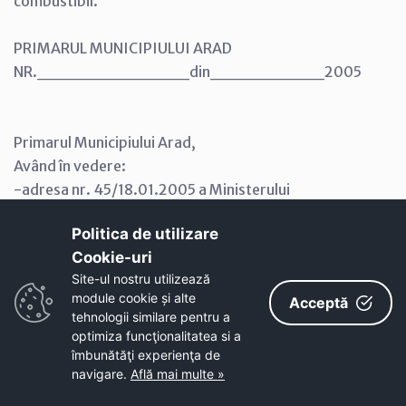
combustibil.
PRIMARUL MUNICIPIULUI ARAD
NR.____________din_________2005
Primarul Municipiului Arad,
Având în vedere:
-adresa nr. 45/18.01.2005 a Ministerului
Administraţiei şi Internelor;
Politica de utilizare
-adresa S.C CET Arad S.A nr. 1902/09.02.2005
Cookie-uri‎
înregistrată la Primăria Municipiului Arad sub nr.
Site-ul nostru utilizează
4187/09.02.2005 privind strategia energetică a
module cookie și alte
Acceptă
municipiului Arad;
tehnologii similare pentru a
În temeiul prevederilor art. 46 din Legea nr. 215/2001,
optimiza funcţionalitatea si a
a administraţiei publice locale şi ale art. 37 din
îmbunătăţi experienţa de
navigare.
Află mai multe »
Regulamentul de organizare şi funcţionare a Consiliului
Local al Municipiului Arad, aprobat prin Hotărârea nr.