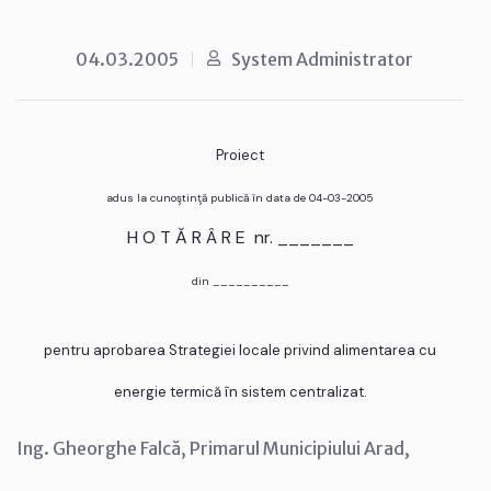
04.03.2005
System Administrator
Proiect
adus la cunoştinţă publică în data de 04-03-2005
H O T Ă R Â R E nr. _______
din __________
pentru aprobarea Strategiei locale privind alimentarea cu
energie termică în sistem centralizat.
Ing. Gheorghe Falcă, Primarul Municipiului Arad,