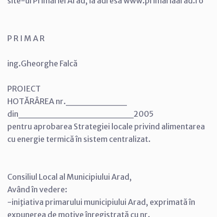
site-ul Primăriei Arad, la adresa www.primariaarad.ro
P R I M A R
ing.Gheorghe Falcă
PROIECT
HOTĂRÂREA nr._________
din_________________2005
pentru aprobarea Strategiei locale privind alimentarea
cu energie termică în sistem centralizat.
Consiliul Local al Municipiului Arad,
Având în vedere:
-iniţiativa primarului municipiului Arad, exprimată în
expunerea de motive înregistrată cu nr.________