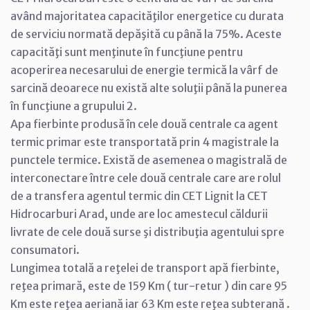
având majoritatea capacităţilor energetice cu durata
de serviciu normată depăşită cu până la 75%. Aceste
capacităţi sunt menţinute în funcţiune pentru
acoperirea necesarului de energie termică la vârf de
sarcină deoarece nu există alte soluţii până la punerea
în funcţiune a grupului 2.
Apa fierbinte produsă în cele două centrale ca agent
termic primar este transportată prin 4 magistrale la
punctele termice. Există de asemenea o magistrală de
interconectare între cele două centrale care are rolul
de a transfera agentul termic din CET Lignit la CET
Hidrocarburi Arad, unde are loc amestecul căldurii
livrate de cele două surse şi distribuţia agentului spre
consumatori.
Lungimea totală a reţelei de transport apă fierbinte,
reţea primară, este de 159 Km ( tur-retur ) din care 95
Km este reţea aeriană iar 63 Km este reţea subterană .