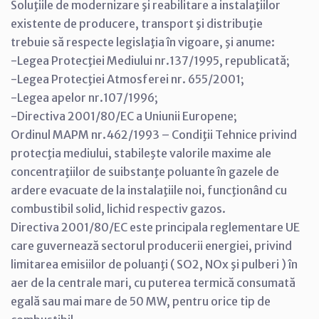
Soluţiile de modernizare şi reabilitare a instalaţiilor
existente de producere, transport şi distribuţie
trebuie să respecte legislaţia în vigoare, şi anume:
-Legea Protecţiei Mediului nr.137/1995, republicată;
-Legea Protecţiei Atmosferei nr. 655/2001;
-Legea apelor nr.107/1996;
-Directiva 2001/80/EC a Uniunii Europene;
Ordinul MAPM nr.462/1993 – Condiţii Tehnice privind
protecţia mediului, stabileşte valorile maxime ale
concentraţiilor de suibstanţe poluante în gazele de
ardere evacuate de la instalaţiile noi, funcţionând cu
combustibil solid, lichid respectiv gazos.
Directiva 2001/80/EC este principala reglementare UE
care guvernează sectorul producerii energiei, privind
limitarea emisiilor de poluanţi ( SO2, NOx şi pulberi ) în
aer de la centrale mari, cu puterea termică consumată
egală sau mai mare de 50 MW, pentru orice tip de