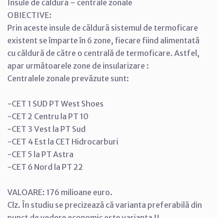
Insule de căldură – centrale zonale
OBIECTIVE:
Prin aceste insule de căldură sistemul de termoficare
existent se împarte în 6 zone, fiecare fiind alimentată
cu căldură de către o centrală de termoficare. Astfel,
apar următoarele zone de insularizare :
Centralele zonale prevăzute sunt:
-CET 1 SUD PT West Shoes
-CET 2 Centru la PT 10
-CET 3 Vest la PT Sud
-CET 4 Est la CET Hidrocarburi
-CET 5 la PT Astra
-CET 6 Nord la PT 22
VALOARE: 176 milioane euro.
Clz. În studiu se precizează că varianta preferabilă din
punct de vedere economic este varianta II.