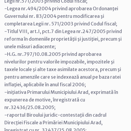
Legii nr.571/2003 privind Codul fiscal;
-Legea nr.494/2004 privind aprobarea Ordonanţei
Guvernului nr. 83/2004 pentru modificarea şi
completarea Legii nr. 571/2003 privind Codul fiscal;
-Titlul VIII, art.I, pct.7 din Legea nr.247/2005 privind
reforma în domeniile proprietăţii şi justiţiei, precum şi
unele măsuri adiacente;
-H.G. nr.797/10.08.2005 privind aprobarea
nivelurilor pentru valorile impozabile, impozitele şi
taxele locale şi alte taxe asimilate acestora, precum şi
pentru amenzile care se indexează anual pe baza ratei
inflaţiei, aplicabile în anul fiscal 2006;
-iniţiativa Primarului Municipiului Arad, exprimată în
expunerea de motive, înregistrată cu
nr.32436/25.08.2005;
-raportul Biroului juridic-contestaţii din cadrul
Direcţiei Fiscale a Primăriei Municipiului Arad,
înregistrat cu nr. 32437/25.08.2005;