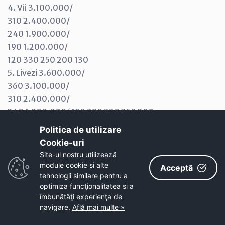
4. Vii 3.100.000/
310 2.400.000/
240 1.900.000/
190 1.200.000/
120 330 250 200 130
5. Livezi 3.600.000/
360 3.100.000/
310 2.400.000/
240 1.900.000/ 190 380 330 250 200
6. Păduri şi alte terenuri cu vegetaţie forestieră
Politica de utilizare
1.900.000/
Cookie-uri‎
190 1.400.000/
Site-ul nostru utilizează
140 1.200.000/
module cookie și alte
Acceptă
tehnologii similare pentru a
120 1.000.000/
optimiza funcţionalitatea si a
100 200 150 130 110
îmbunătăţi experienţa de
7. Terenuri cu ape 1.000.000/
navigare.
Află mai multe »
100 800.000/