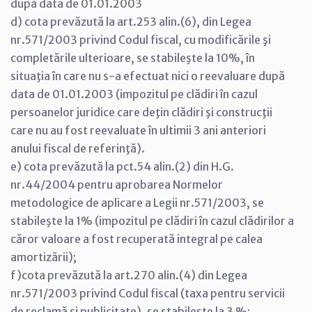
după data de 01.01.2003
d) cota prevăzută la art.253 alin.(6), din Legea
nr.571/2003 privind Codul fiscal, cu modificările şi
completările ulterioare, se stabileşte la 10%, în
situaţia în care nu s-a efectuat nici o reevaluare după
data de 01.01.2003 (impozitul pe clădiri în cazul
persoanelor juridice care deţin clădiri şi construcţii
care nu au fost reevaluate în ultimii 3 ani anteriori
anului fiscal de referinţă).
e) cota prevăzută la pct.54 alin.(2) din H.G.
nr.44/2004 pentru aprobarea Normelor
metodologice de aplicare a Legii nr.571/2003, se
stabileşte la 1% (impozitul pe clădiri în cazul clădirilor a
căror valoare a fost recuperată integral pe calea
amortizării);
f)cota prevăzută la art.270 alin.(4) din Legea
nr.571/2003 privind Codul fiscal (taxa pentru servicii
de reclamă şi publicitate), se stabileşte la 3 %;