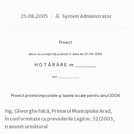
25.08.2005
System Administrator
Proiect
adus la cunoştinţă publică în data de 25-08-2005
H O T Ă R Â R E nr. _______
din __________
Proiect privind impozitele şi taxele locale pentru anul 2006
Ing. Gheorghe Falcă, Primarul Municipiului Arad,
În conformitate cu prevederile Legii nr. 52/2003,
transmit următorul