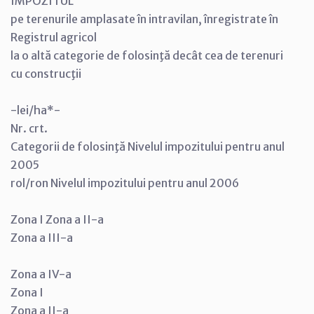
IMPOZITUL
pe terenurile amplasate în intravilan, înregistrate în
Registrul agricol
la o altă categorie de folosinţă decât cea de terenuri
cu construcţii
-lei/ha*-
Nr. crt.
Categorii de folosinţă Nivelul impozitului pentru anul
2005
rol/ron Nivelul impozitului pentru anul 2006
Zona I Zona a II-a
Zona a III-a
Zona a IV-a
Zona I
Zona a II-a