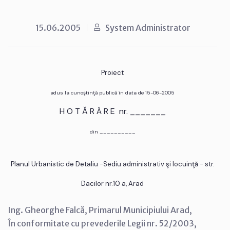
15.06.2005
System Administrator
Proiect
adus la cunoştinţă publică în data de 15-06-2005
H O T Ă R Â R E nr. _______
din __________
Planul Urbanistic de Detaliu -Sediu administrativ şi locuinţă - str.
Dacilor nr.10 a, Arad
Ing. Gheorghe Falcă, Primarul Municipiului Arad,
În conformitate cu prevederile Legii nr. 52/2003,