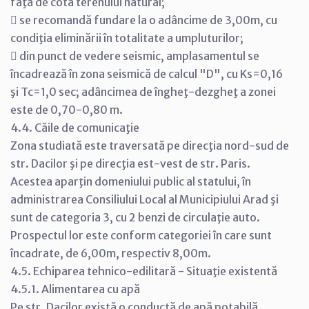
faţă de cota terenului natural;
 se recomandă fundare la o adâncime de 3,00m, cu
condiţia eliminării în totalitate a umpluturilor;
 din punct de vedere seismic, amplasamentul se
încadrează în zona seismică de calcul "D", cu Ks=0,16
şi Tc=1,0 sec; adâncimea de îngheţ-dezgheţ a zonei
este de 0,70-0,80 m.
4.4. Căile de comunicaţie
Zona studiată este traversată pe direcţia nord-sud de
str. Dacilor şi pe direcţia est-vest de str. Paris.
Acestea aparţin domeniului public al statului, în
administrarea Consiliului Local al Municipiului Arad şi
sunt de categoria 3, cu 2 benzi de circulaţie auto.
Prospectul lor este conform categoriei în care sunt
încadrate, de 6,00m, respectiv 8,00m.
4.5. Echiparea tehnico-edilitară - Situaţie existentă
4.5.1. Alimentarea cu apă
Pe str. Dacilor există o conductă de apă potabilă