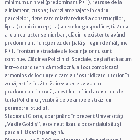
minimum un nivel (predominant P+1), retrase de la
aliniament, cu spaţii verzi amenajate în cadrul
parcelelor, densitate relativ redusă a construcţiilor,
lipsa (cu mici excepţii a) anexelor gospodăreşti. Zona
are un caracter semiurban, clădirile existente având
predominant funcţie rezidenţială şi regim de înălţime
P+1. Fronturile stradale ale locuinţelor nu sunt
continue. Clădirea Policlinicii Speciale, deşi aflată acum
într-o stare tehnică mediocră, a fost completată
armonios de locuinţele care au fost ridicate ulterior în
zonă, astfel încât clădirea apare ca volum
predominant în zonă, acest lucru fiind accentuat de
turla Policlinicii, vizibilă de pe ambele străzi din
perimetrul studiat.
Stadionul Gloria, aparţinând în prezent Universităţii
„Vasile Goldiş”, este neutilizat la potenţialul său şi
pare a fi lăsat în paragină.