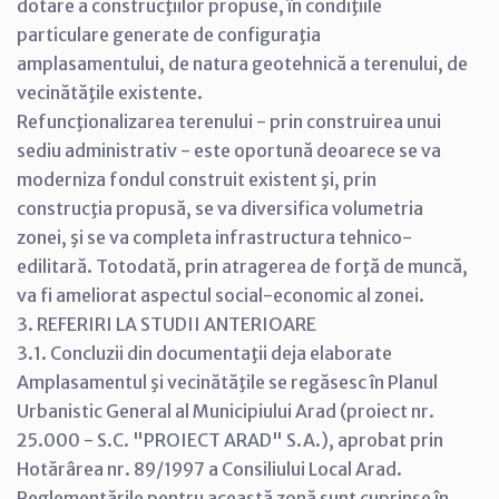
dotare a construcţiilor propuse, în condiţiile
particulare generate de configuraţia
amplasamentului, de natura geotehnică a terenului, de
vecinătăţile existente.
Refuncţionalizarea terenului - prin construirea unui
sediu administrativ - este oportună deoarece se va
moderniza fondul construit existent şi, prin
construcţia propusă, se va diversifica volumetria
zonei, şi se va completa infrastructura tehnico-
edilitară. Totodată, prin atragerea de forţă de muncă,
va fi ameliorat aspectul social-economic al zonei.
3. REFERIRI LA STUDII ANTERIOARE
3.1. Concluzii din documentaţii deja elaborate
Amplasamentul şi vecinătăţile se regăsesc în Planul
Urbanistic General al Municipiului Arad (proiect nr.
25.000 - S.C. "PROIECT ARAD" S.A.), aprobat prin
Hotărârea nr. 89/1997 a Consiliului Local Arad.
Reglementările pentru această zonă sunt cuprinse în