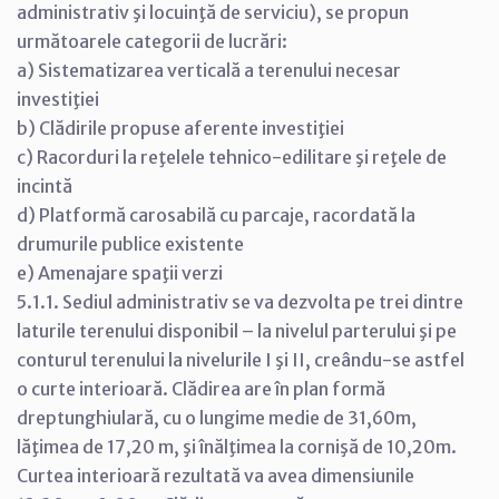
administrativ şi locuinţă de serviciu), se propun
următoarele categorii de lucrări:
a) Sistematizarea verticală a terenului necesar
investiţiei
b) Clădirile propuse aferente investiţiei
c) Racorduri la reţelele tehnico-edilitare şi reţele de
incintă
d) Platformă carosabilă cu parcaje, racordată la
drumurile publice existente
e) Amenajare spaţii verzi
5.1.1. Sediul administrativ se va dezvolta pe trei dintre
laturile terenului disponibil – la nivelul parterului şi pe
conturul terenului la nivelurile I şi II, creându-se astfel
o curte interioară. Clădirea are în plan formă
dreptunghiulară, cu o lungime medie de 31,60m,
lăţimea de 17,20 m, şi înălţimea la cornişă de 10,20m.
Curtea interioară rezultată va avea dimensiunile