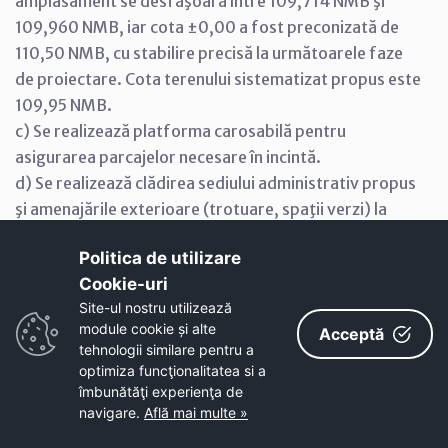
amplasament se desfăşoară între 109,714 NMB şi
109,960 NMB, iar cota ±0,00 a fost preconizată de
110,50 NMB, cu stabilire precisă la următoarele faze
de proiectare. Cota terenului sistematizat propus este
109,95 NMB.
c) Se realizează platforma carosabilă pentru
asigurarea parcajelor necesare în incintă.
d) Se realizează clădirea sediului administrativ propus
şi amenajările exterioare (trotuare, spaţii verzi) la
nivelul terenului sistematizat.
Politica de utilizare
5.3. Regimul de înălţime
Cookie-uri‎
Sediul administrativ va avea regimul de înălţime
Site-ul nostru utilizează
S+P+2E.
module cookie și alte
Acceptă
5.4. Regimul de aliniere a construcţiilor
tehnologii similare pentru a
Identificarea amplasamentului necesar investiţiei prin
optimiza funcţionalitatea si a
distanţe faţă de puncte fixe din zona studiată este
îmbunătăţi experienţa de
navigare.
Află mai multe »
descrisă la punctul 5.2. "Propuneri de organizare a
terenului".