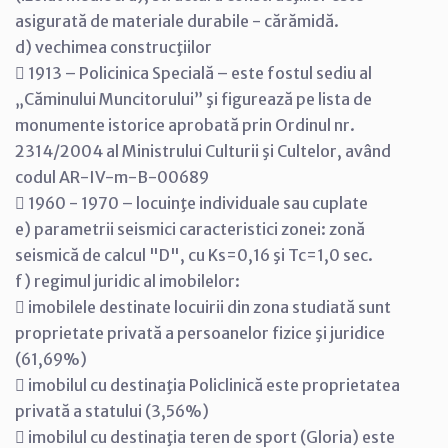
asigurată de materiale durabile - cărămidă.
d) vechimea construcţiilor
 1913 – Policinica Specială – este fostul sediu al
„Căminului Muncitorului” şi figurează pe lista de
monumente istorice aprobată prin Ordinul nr.
2314/2004 al Ministrului Culturii şi Cultelor, având
codul AR-IV-m-B-00689
 1960 - 1970 – locuinţe individuale sau cuplate
e) parametrii seismici caracteristici zonei: zonă
seismică de calcul "D", cu Ks=0,16 şi Tc=1,0 sec.
f) regimul juridic al imobilelor:
 imobilele destinate locuirii din zona studiată sunt
proprietate privată a persoanelor fizice şi juridice
(61,69%)
 imobilul cu destinaţia Policlinică este proprietatea
privată a statului (3,56%)
 imobilul cu destinaţia teren de sport (Gloria) este