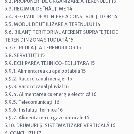
5.2. PROPUNERI DE ORGANIZARE A TERENULUI 13
5.3. REGIMUL DE ÎNĂLŢIME 14
5.4. REGIMUL DE ALINIERE A CONSTRUCŢIILOR 14
5.5. MODUL DE UTILIZARE A TERENULUI 14
5.6. BILANŢ TERITORIAL AFERENT SUPRAFEŢEI DE
TEREN DIN ZONA STUDIATĂ 15
5.7. CIRCULAŢIA TERENURILOR 15
5.8. SERVITUŢI 15
5.9. ECHIPAREA TEHNICO-EDILITARĂ 15
5.9.1. Alimentarea cu apă potabilă 15
5.9.2. Racord canal menajer 15
5.9.3. Racord canal pluvial 16
5.9.4. Alimentarea cu energie electrică 16
5.9.5. Telecomunicaţii 16
5.9.6. Instalaţii termice 16
5.9.7. Alimentarea cu gaze naturale 16
5.10. DRUMURI ŞI SISTEMATIZARE VERTICALĂ 16
6. CONCLUZII 17