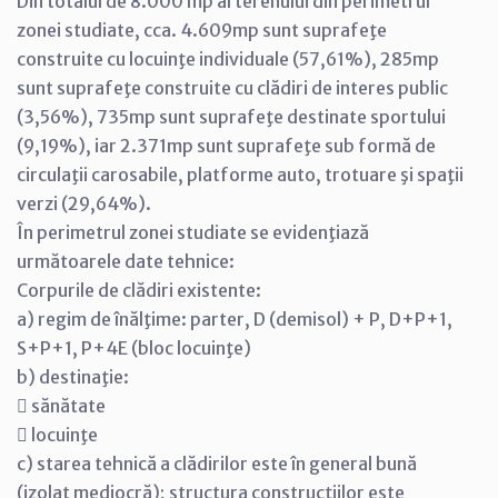
Din totalul de 8.000 mp al terenului din perimetrul
zonei studiate, cca. 4.609mp sunt suprafeţe
construite cu locuinţe individuale (57,61%), 285mp
sunt suprafeţe construite cu clădiri de interes public
(3,56%), 735mp sunt suprafeţe destinate sportului
(9,19%), iar 2.371mp sunt suprafeţe sub formă de
circulaţii carosabile, platforme auto, trotuare şi spaţii
verzi (29,64%).
În perimetrul zonei studiate se evidenţiază
următoarele date tehnice:
Corpurile de clădiri existente:
a) regim de înălţime: parter, D (demisol) + P, D+P+1,
S+P+1, P+4E (bloc locuinţe)
b) destinaţie:
 sănătate
 locuinţe
c) starea tehnică a clădirilor este în general bună
(izolat mediocră); structura construcţiilor este