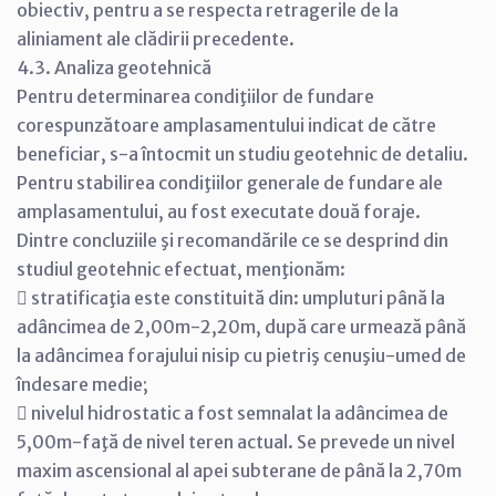
obiectiv, pentru a se respecta retragerile de la
aliniament ale clădirii precedente.
4.3. Analiza geotehnică
Pentru determinarea condiţiilor de fundare
corespunzătoare amplasamentului indicat de către
beneficiar, s-a întocmit un studiu geotehnic de detaliu.
Pentru stabilirea condiţiilor generale de fundare ale
amplasamentului, au fost executate două foraje.
Dintre concluziile şi recomandările ce se desprind din
studiul geotehnic efectuat, menţionăm:
 stratificaţia este constituită din: umpluturi până la
adâncimea de 2,00m-2,20m, după care urmează până
la adâncimea forajului nisip cu pietriş cenuşiu-umed de
îndesare medie;
 nivelul hidrostatic a fost semnalat la adâncimea de
5,00m-faţă de nivel teren actual. Se prevede un nivel
maxim ascensional al apei subterane de până la 2,70m