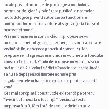
locale privind normele de protecţie a mediului, a
normelor de igienă şi sănătate publică, a normelor
metodologice privind autorizarea funcţionării
unităţilor din punct de vedere al siguranţei la foc şi al
protecţiei muncii.
Prin amplasarea în zonă a clădirii propuse se va
ameliora aspectul general al zonei şi nu vor fi afectate
vecinătăţile, deoarece gabaritul construcţiilor
propuse se integrează armonios în volumetria fondului
construit existent. Clădirile propuse nu vor depăşi cu
mai mult de 2 niveluri clădirile învecinate, astfel încât
să nu se depăşească limitele admise prin
regulamentele urbanistice existente pentru această
zonă.
Cea mai apropiată construcţie existentă pe terenul
învecinat (anexă la o locuinţă învecinată) este
amplasată la 0,18m faţă de sediul administrativ