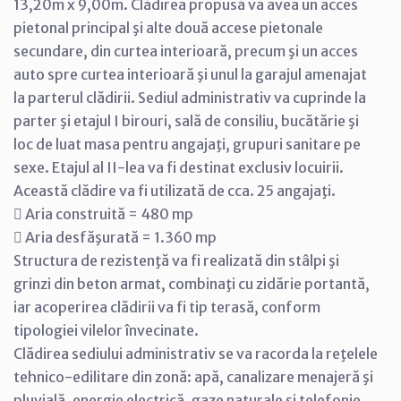
13,20m x 9,00m. Clădirea propusă va avea un acces
pietonal principal şi alte două accese pietonale
secundare, din curtea interioară, precum şi un acces
auto spre curtea interioară şi unul la garajul amenajat
la parterul clădirii. Sediul administrativ va cuprinde la
parter şi etajul I birouri, sală de consiliu, bucătărie şi
loc de luat masa pentru angajaţi, grupuri sanitare pe
sexe. Etajul al II-lea va fi destinat exclusiv locuirii.
Această clădire va fi utilizată de cca. 25 angajaţi.
 Aria construită = 480 mp
 Aria desfăşurată = 1.360 mp
Structura de rezistenţă va fi realizată din stâlpi şi
grinzi din beton armat, combinaţi cu zidărie portantă,
iar acoperirea clădirii va fi tip terasă, conform
tipologiei vilelor învecinate.
Clădirea sediului administrativ se va racorda la reţelele
tehnico-edilitare din zonă: apă, canalizare menajeră şi
pluvială, energie electrică, gaze naturale şi telefonie.