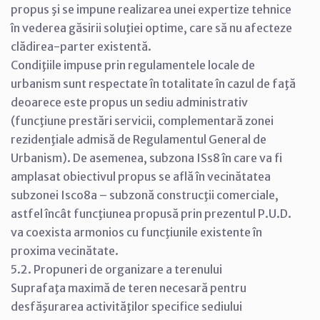
propus şi se impune realizarea unei expertize tehnice
în vederea găsirii soluţiei optime, care să nu afecteze
clădirea-parter existentă.
Condiţiile impuse prin regulamentele locale de
urbanism sunt respectate în totalitate în cazul de faţă
deoarece este propus un sediu administrativ
(funcţiune prestări servicii, complementară zonei
rezidenţiale admisă de Regulamentul General de
Urbanism). De asemenea, subzona ISs8 în care va fi
amplasat obiectivul propus se află în vecinătatea
subzonei Isco8a – subzonă construcţii comerciale,
astfel încât funcţiunea propusă prin prezentul P.U.D.
va coexista armonios cu funcţiunile existente în
proxima vecinătate.
5.2. Propuneri de organizare a terenului
Suprafaţa maximă de teren necesară pentru
desfăşurarea activităţilor specifice sediului