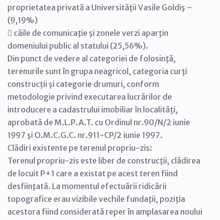
proprietatea privată a Universităţii Vasile Goldiş –
(9,19%)
 căile de comunicaţie şi zonele verzi aparţin
domeniului public al statului (25,56%).
Din punct de vedere al categoriei de folosinţă,
terenurile sunt în grupa neagricol, categoria curţi
construcţii şi categorie drumuri, conform
metodologie privind executarea lucrărilor de
introducere a cadastrului imobiliar în localităţi,
aprobată de M.L.P.A.T. cu Ordinul nr.90/N/2 iunie
1997 şi O.M.C.G.C. nr.911-CP/2 iunie 1997.
Clădiri existente pe terenul propriu-zis:
Terenul propriu-zis este liber de construcţii, clădirea
de locuit P+1 care a existat pe acest teren fiind
desfiinţată. La momentul efectuării ridicării
topografice erau vizibile vechile fundaţii, poziţia
acestora fiind considerată reper în amplasarea noului