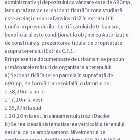
administrativ şi depozitului cu vânzare este de 690mp,
iar suprafaţa de teren identificată în zona studiată
este aceiaşi cu suprafaţa înscrisă în extrasul CF.
Conform prevederilor Certificatului de Urbanism,
beneficiarul este condiţionat la obţinerea Autorizaţiei
de construire şi prezentarea titlului de proprietate
asupra terenului (Extras C.F.).
Prin prezenta documentaţie de urbanism se propun
următoarele măsuri de organizare a terenului:
a) Se identifică în teren parcela în suprafaţă de
690mp, de formă trapezoidală, cu laturile de:
 38,20m la nord
 17,20m la vest
 35,97m la sud
 20,20m la est, în aliniamentul străzii Dacilor
b) Se realizează sistematizarea verticală a terenului
natural de pe amplasament. Nivelmentul pe