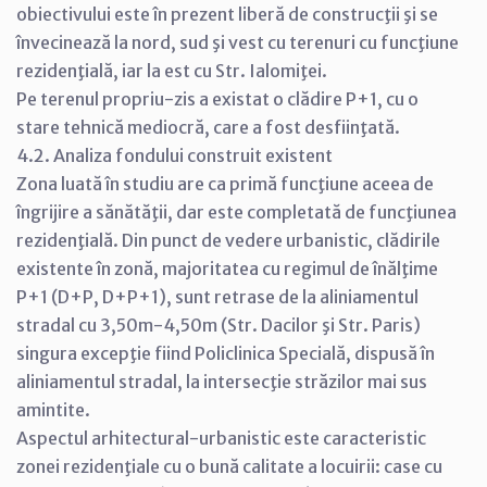
obiectivului este în prezent liberă de construcţii şi se
învecinează la nord, sud şi vest cu terenuri cu funcţiune
rezidenţială, iar la est cu Str. Ialomiţei.
Pe terenul propriu-zis a existat o clădire P+1, cu o
stare tehnică mediocră, care a fost desfiinţată.
4.2. Analiza fondului construit existent
Zona luată în studiu are ca primă funcţiune aceea de
îngrijire a sănătăţii, dar este completată de funcţiunea
rezidenţială. Din punct de vedere urbanistic, clădirile
existente în zonă, majoritatea cu regimul de înălţime
P+1 (D+P, D+P+1), sunt retrase de la aliniamentul
stradal cu 3,50m-4,50m (Str. Dacilor şi Str. Paris)
singura excepţie fiind Policlinica Specială, dispusă în
aliniamentul stradal, la intersecţie străzilor mai sus
amintite.
Aspectul arhitectural-urbanistic este caracteristic
zonei rezidenţiale cu o bună calitate a locuirii: case cu