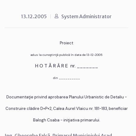
13.12.2005
System Administrator
Proiect
adus la cunoştinţă publică în data de 13-12-2005
H O T Ă R Â R E nr. _______
din __________
Documentaţie privind aprobarea Planului Urbanistic de Detaliu -
Construire clădire D+P+2, Calea Aurel Vlaicu nr. 181-183, beneficiar
Balogh Csaba - iniţiativa primarului.
Ing. Gheorghe Falcă, Primarul Municipiului Arad,