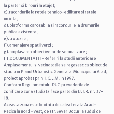
la parter si birouri la etaje);
c).racordurile la retele tehnico-edilitare si retele
incinta;
d).platforma carosabila si racordurile la drumurile
publice existente;
e).trotuare ;
f).amenajare spatii verzi ;
g).amplasarea obiectivelor de semnalizare ;
III.DOCUMENTATII –Referiri la studii anterioare
Amplasamentul si vecinatatile se regasesc ca obiect de
studio in Planul Urbanistic General al Municipiului Arad,
proiect aprobat prin H.C.L.M. in 1997.
Conform Regulamentului PUG prevederile de
zonificare zona studiata face parte din U.T.R. nr.:17-
18.
Aceasta zona este limitata de calea ferata Arad-
Pecica la nord –vest, de str.Sever Bocur la sud si de