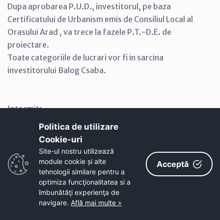
Dupa aprobarea P.U.D., investitorul, pe baza
Certificatului de Urbanism emis de Consiliul Local al
Orasului Arad , va trece la fazele P.T.-D.E. de
proiectare.
Toate categoriile de lucrari vor fi in sarcina
investitorului Balog Csaba.
Intocmit:
Arhitectura : arh.Varkonyi Zoltan
Politica de utilizare
Cookie-uri‎
Instalatii sanitare : teh. Veronica Ferenti
Site-ul nostru utilizează
module cookie și alte
Acceptă
Instalatii electrice :ing.Bendulescu Daniel
tehnologii similare pentru a
optimiza funcţionalitatea si a
îmbunătăţi experienţa de
Gaze :ing.Begov Francisc
navigare.
Află mai multe »