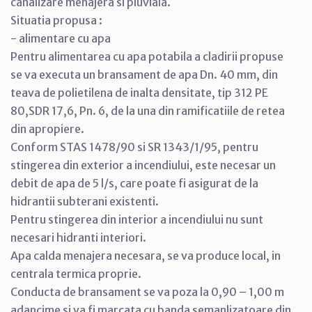
canalizare menajera si pluviala.
Situatia propusa :
- alimentare cu apa
Pentru alimentarea cu apa potabila a cladirii propuse
se va executa un bransament de apa Dn. 40 mm, din
teava de polietilena de inalta densitate, tip 312 PE
80,SDR 17,6, Pn. 6, de la una din ramificatiile de retea
din apropiere.
Conform STAS 1478/90 si SR 1343/1/95, pentru
stingerea din exterior a incendiului, este necesar un
debit de apa de 5 l/s, care poate fi asigurat de la
hidrantii subterani existenti.
Pentru stingerea din interior a incendiului nu sunt
necesari hidranti interiori.
Apa calda menajera necesara, se va produce local, in
centrala termica proprie.
Conducta de bransament se va poza la 0,90 – 1,00 m
adancime si va fi marcata cu banda semanlizatoare din