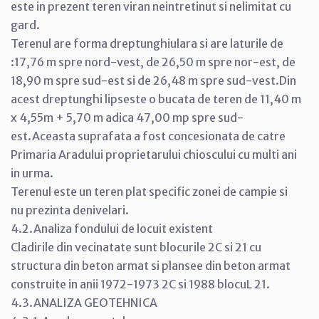
este in prezent teren viran neintretinut si nelimitat cu
gard.
Terenul are forma dreptunghiulara si are laturile de
:17,76 m spre nord-vest, de 26,50 m spre nor-est, de
18,90 m spre sud-est si de 26,48 m spre sud-vest.Din
acest dreptunghi lipseste o bucata de teren de 11,40 m
x 4,55m + 5,70 m adica 47,00 mp spre sud-
est.Aceasta suprafata a fost concesionata de catre
Primaria Aradului proprietarului chioscului cu multi ani
in urma.
Terenul este un teren plat specific zonei de campie si
nu prezinta denivelari.
4.2.Analiza fondului de locuit existent
Cladirile din vecinatate sunt blocurile 2C si 21 cu
structura din beton armat si plansee din beton armat
construite in anii 1972-1973 2C si 1988 blocuL 21.
4.3.ANALIZA GEOTEHNICA