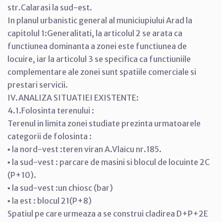
str.Calarasi la sud-est.
In planul urbanistic general al municiupiului Arad la
capitolul 1:Generalitati, la articolul 2 se arata ca
functiunea dominanta a zonei este functiunea de
locuire, iar la articolul 3 se specifica ca functiuniile
complementare ale zonei sunt spatiile comerciale si
prestari servicii.
IV.ANALIZA SITUATIEI EXISTENTE:
4.1.Folosinta terenului :
Terenul in limita zonei studiate prezinta urmatoarele
categorii de folosinta :
▪ la nord-vest :teren viran A.Vlaicu nr.185.
▪ la sud-vest : parcare de masini si blocul de locuinte 2C
(P+10).
▪ la sud-vest :un chiosc (bar)
▪ la est : blocul 21(P+8)
Spatiul pe care urmeaza a se construi cladirea D+P+2E