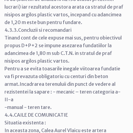
lucrari) iar rezultatul acestora arata ca stratul de praf
nisipos argilos plastic vartos, incepand cu adancimea
de 1,20 m este bun pentru fundare.
4.3.3.Concluzii si recomandari
Tinand cont de cele expuse mai sus, pentru obiectivul
propus D+P+2 se impune asezarea fundatiilor la
adancimea de 1,80 m sub C.T.N. in stratul de praf
nisipos argilos plastic vartos.
Pentru a se evita toasarile inegale viitoarea fundatie
va fi prevazuta obligatoriu cu centuri din beton
armat.Incadrarea terenuluii din punct de vedere al
rezistentei la sapare : - mecanic – teren categoria a-
II-a
-manual - teren tare.
4.4.CAILE DE COMUNICATIE
Situatia existenta :
In aceasta zona, Calea Aurel Vlaicu este artera