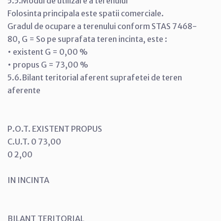
5.5.Modul de utilizare a terenului
Folosinta principala este spatii comerciale.
Gradul de ocupare a terenului conform STAS 7468-
80, G = So pe suprafata teren incinta, este :
• existent G = 0,00 %
• propus G = 73,00 %
5.6.Bilant teritorial aferent suprafetei de teren
aferente
P.O.T. EXISTENT PROPUS
C.U.T. 0 73,00
0 2,00
IN INCINTA
BILANT TERITORIAL