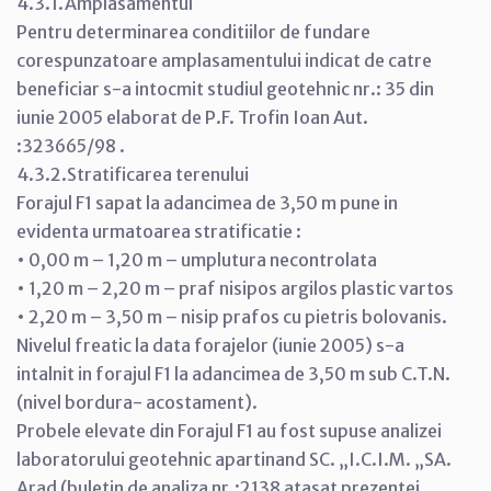
4.3.1.Amplasamentul
Pentru determinarea conditiilor de fundare
corespunzatoare amplasamentului indicat de catre
beneficiar s-a intocmit studiul geotehnic nr.: 35 din
iunie 2005 elaborat de P.F. Trofin Ioan Aut.
:323665/98 .
4.3.2.Stratificarea terenului
Forajul F1 sapat la adancimea de 3,50 m pune in
evidenta urmatoarea stratificatie :
• 0,00 m – 1,20 m – umplutura necontrolata
• 1,20 m – 2,20 m – praf nisipos argilos plastic vartos
• 2,20 m – 3,50 m – nisip prafos cu pietris bolovanis.
Nivelul freatic la data forajelor (iunie 2005) s-a
intalnit in forajul F1 la adancimea de 3,50 m sub C.T.N.
(nivel bordura- acostament).
Probele elevate din Forajul F1 au fost supuse analizei
laboratorului geotehnic apartinand SC. „I.C.I.M. „SA.
Arad (buletin de analiza nr.:2138 atasat prezentei