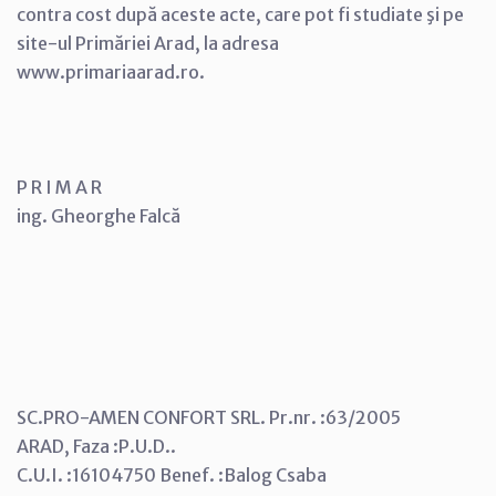
contra cost după aceste acte, care pot fi studiate şi pe
site-ul Primăriei Arad, la adresa
www.primariaarad.ro.
P R I M A R
ing. Gheorghe Falcă
SC.PRO-AMEN CONFORT SRL. Pr.nr. :63/2005
ARAD, Faza :P.U.D..
C.U.I. :16104750 Benef. :Balog Csaba