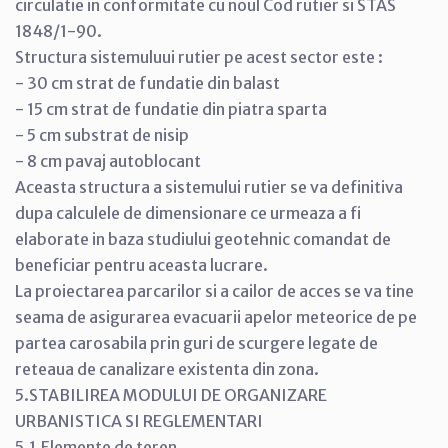
circulatie in conformitate cu noul Cod rutier si STAS
1848/1-90.
Structura sistemuluui rutier pe acest sector este :
- 30 cm strat de fundatie din balast
- 15 cm strat de fundatie din piatra sparta
- 5 cm substrat de nisip
- 8 cm pavaj autoblocant
Aceasta structura a sistemului rutier se va definitiva
dupa calculele de dimensionare ce urmeaza a fi
elaborate in baza studiului geotehnic comandat de
beneficiar pentru aceasta lucrare.
La proiectarea parcarilor si a cailor de acces se va tine
seama de asigurarea evacuarii apelor meteorice de pe
partea carosabila prin guri de scurgere legate de
reteaua de canalizare existenta din zona.
5.STABILIREA MODULUI DE ORGANIZARE
URBANISTICA SI REGLEMENTARI
5.1.Elemente de teren