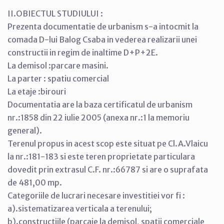
II.OBIECTUL STUDIULUI :
Prezenta documentatie de urbanism s-a intocmit la
comada D-lui Balog Csaba in vederea realizarii unei
constructii in regim de inaltime D+P+2E.
La demisol :parcare masini.
La parter : spatiu comercial
La etaje :birouri
Documentatia are la baza certificatul de urbanism
nr.:1858 din 22 iulie 2005 (anexa nr.:1 la memoriu
general).
Terenul propus in acest scop este situat pe Cl.A.Vlaicu
la nr.:181-183 si este teren proprietate particulara
dovedit prin extrasul C.F. nr.:66787 si are o suprafata
de 481,00 mp.
Categoriile de lucrari necesare investitiei vor fi :
a).sistematizarea verticala a terenului;
b).constructiile (parcaje la demisol, spatii comerciale