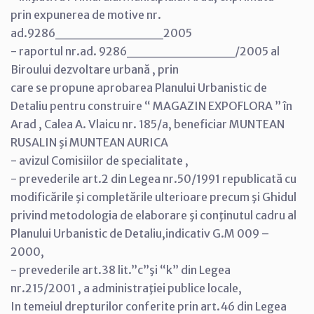
prin expunerea de motive nr.
ad.9286___________2005
- raportul nr.ad. 9286___________/2005 al
Biroului dezvoltare urbană , prin
care se propune aprobarea Planului Urbanistic de
Detaliu pentru construire “ MAGAZIN EXPOFLORA ” în
Arad , Calea A. Vlaicu nr. 185/a, beneficiar MUNTEAN
RUSALIN şi MUNTEAN AURICA
- avizul Comisiilor de specialitate ,
- prevederile art.2 din Legea nr.50/1991 republicată cu
modificările şi completările ulterioare precum şi Ghidul
privind metodologia de elaborare şi conţinutul cadru al
Planului Urbanistic de Detaliu,indicativ G.M 009 –
2000,
- prevederile art.38 lit.”c”şi “k” din Legea
nr.215/2001 , a administraţiei publice locale,
In temeiul drepturilor conferite prin art.46 din Legea