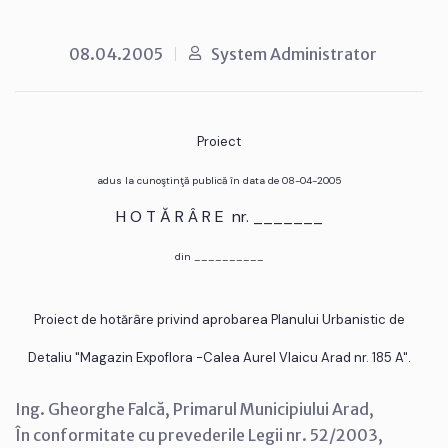
08.04.2005
System Administrator
Proiect
adus la cunoştinţă publică în data de 08-04-2005
H O T Ă R Â R E nr. _______
din __________
Proiect de hotărâre privind aprobarea Planului Urbanistic de
Detaliu "Magazin Expoflora -Calea Aurel Vlaicu Arad nr. 185 A".
Ing. Gheorghe Falcă, Primarul Municipiului Arad,
În conformitate cu prevederile Legii nr. 52/2003,