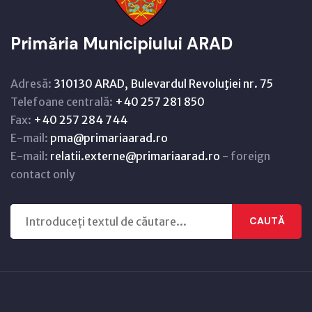
Primăria Municipiului ARAD
Adresă:
310130 ARAD, Bulevardul Revoluţiei nr. 75
Telefoane centrală:
+40 257 281 850
Fax:
+40 257 284 744
E-mail:
pma@primariaarad.ro
E-mail:
relatii.externe@primariaarad.ro
- foreign
contact only
CAUTĂ