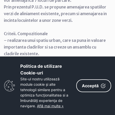
vor amenaja ica 7 locuri de parcare.
Prin prezentul P.U.D. se propune amenajarea spatiilor
verzi de aliniament existente, precum si amenajarea in
incinta locuintelor a unor zone verzi.
Criteii. Compozitionale
– realizarea unui spatiu urban, care sa puna in valoare
importanta cladirilor si sa creeze un ansamblu cu
cladirile existente.
Politica de utilizare
Cookie-uri‎
Alimentarea cu caldura
Site-ul nostru utilizează
Alimentarea cu caldura se va face cu ajutorul unei
module cookie și alte
Acceptă
centrale termice proprii pe combustibil solid sau gaz..
tehnologii similare pentru a
optimiza funcţionalitatea si a
Alimentarea cu energie electrica
îmbunătăţi experienţa de
navigare.
Află mai multe »
Dezvoltarea si modernizarea localitatii impune