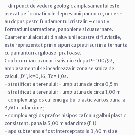
- din punct de vedere geologic amplasamentul este
asezat pe formatiunile depresiunii panonice, unde s-
au depus peste fundamentul cristalin – eruptiv
formatiuni sarmatiene, panoniene si cuaternare.
Cuartenarul alcatuit din aluviuni lacustre si fluviatile,
este reprezentat prin nisipuri cu pietrisuri in alternanta
cu pamanturi argiloase-prafoase.
Conform macrozonarii seismice dupa P- 100/92,
amplasamentul se incadreaza in zona seismica de
calcul „D”, k=0,16, Tc= 1,0s.
- stratificatia terenului: - umplutura de circa 0,5 m
- stratificatia terenului: - umplutura de circa 1,00 m
- complex argilos cafeniu galbui plastic vartos pana la
3,60m adancime ;
- complex argilos prafos nisipos cafeniu galbui plastic
consistent. pana la 5,00 m adancime (F 1)
- apa subterana a fost interceptata la 3,40 m si se