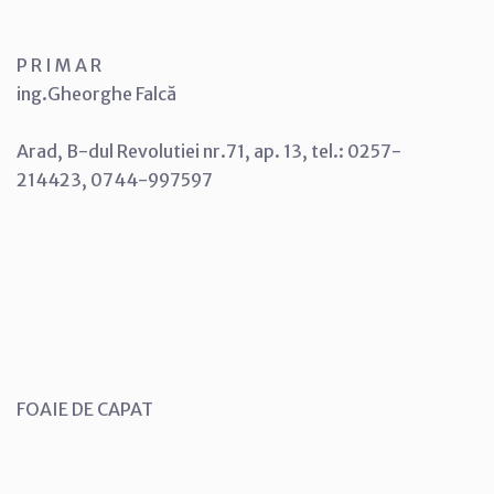
P R I M A R
ing.Gheorghe Falcă
Arad, B-dul Revolutiei nr.71, ap. 13, tel.: 0257-
214423, 0744-997597
FOAIE DE CAPAT