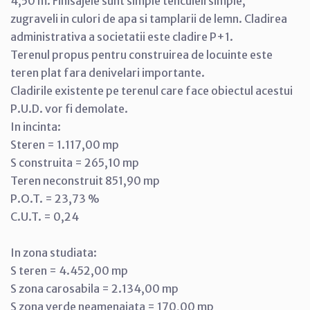
4,50 m. Finisajele sunt simple tencuieli simple,
zugraveli in culori de apa si tamplarii de lemn. Cladirea
administrativa a societatii este cladire P+1.
Terenul propus pentru construirea de locuinte este
teren plat fara denivelari importante.
Cladirile existente pe terenul care face obiectul acestui
P.U.D. vor fi demolate.
In incinta:
Steren = 1.117,00 mp
S construita = 265,10 mp
Teren neconstruit 851,90 mp
P.O.T. = 23,73 %
C.U.T. = 0,24
In zona studiata:
S teren = 4.452,00 mp
S zona carosabila = 2.134,00 mp
S zona verde neamenajata = 170,00 mp