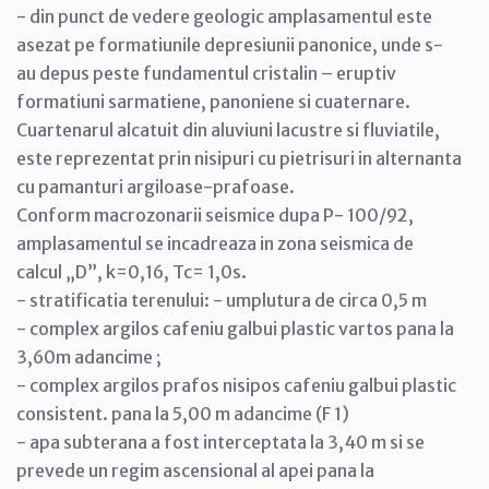
- din punct de vedere geologic amplasamentul este
asezat pe formatiunile depresiunii panonice, unde s-
au depus peste fundamentul cristalin – eruptiv
formatiuni sarmatiene, panoniene si cuaternare.
Cuartenarul alcatuit din aluviuni lacustre si fluviatile,
este reprezentat prin nisipuri cu pietrisuri in alternanta
cu pamanturi argiloase-prafoase.
Conform macrozonarii seismice dupa P- 100/92,
amplasamentul se incadreaza in zona seismica de
calcul „D”, k=0,16, Tc= 1,0s.
- stratificatia terenului: - umplutura de circa 0,5 m
- complex argilos cafeniu galbui plastic vartos pana la
3,60m adancime ;
- complex argilos prafos nisipos cafeniu galbui plastic
consistent. pana la 5,00 m adancime (F 1)
- apa subterana a fost interceptata la 3,40 m si se
prevede un regim ascensional al apei pana la