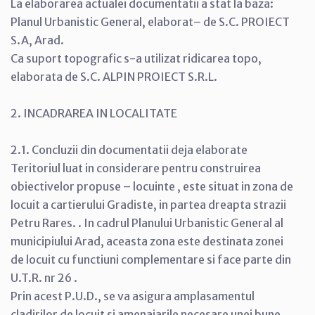
La elaborarea actualei documentatii a stat la baza:
Planul Urbanistic General, elaborat– de S.C. PROIECT
S.A, Arad.
Ca suport topografic s-a utilizat ridicarea topo,
elaborata de S.C. ALPIN PROIECT S.R.L.
2. INCADRAREA IN LOCALITATE
2.1. Concluzii din documentatii deja elaborate
Teritoriul luat in considerare pentru construirea
obiectivelor propuse – locuinte , este situat in zona de
locuit a cartierului Gradiste, in partea dreapta strazii
Petru Rares. . In cadrul Planului Urbanistic General al
municipiului Arad, aceasta zona este destinata zonei
de locuit cu functiuni complementare si face parte din
U.T.R. nr 26 .
Prin acest P.U.D., se va asigura amplasamentul
cladirilor de locuit si amenajarile necesare unei bune