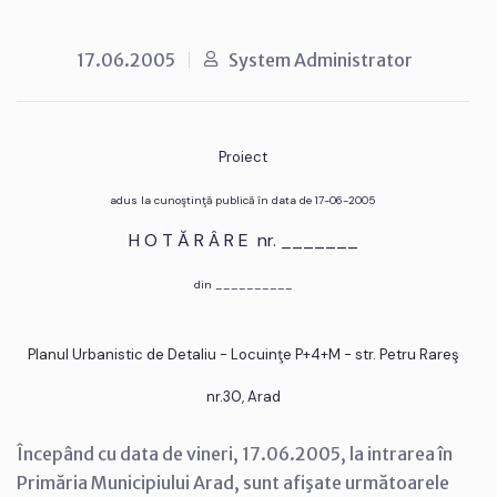
17.06.2005
System Administrator
Proiect
adus la cunoştinţă publică în data de 17-06-2005
H O T Ă R Â R E nr. _______
din __________
Planul Urbanistic de Detaliu - Locuinţe P+4+M - str. Petru Rareş
nr.30, Arad
Începând cu data de vineri, 17.06.2005, la intrarea în
Primăria Municipiului Arad, sunt afişate următoarele