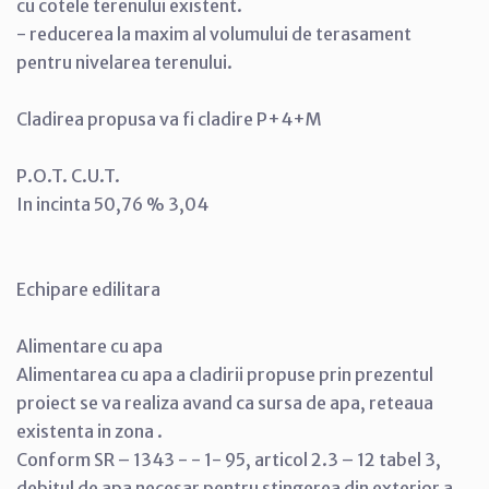
cu cotele terenului existent.
- reducerea la maxim al volumului de terasament
pentru nivelarea terenului.
Cladirea propusa va fi cladire P+4+M
P.O.T. C.U.T.
In incinta 50,76 % 3,04
Echipare edilitara
Alimentare cu apa
Alimentarea cu apa a cladirii propuse prin prezentul
proiect se va realiza avand ca sursa de apa, reteaua
existenta in zona .
Conform SR – 1343 - - 1- 95, articol 2.3 – 12 tabel 3,
debitul de apa necesar pentru stingerea din exterior a