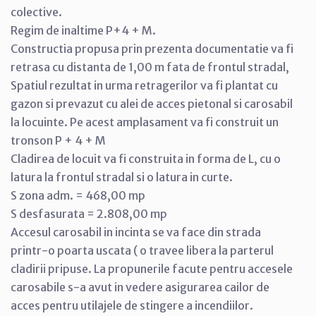
colective.
Regim de inaltime P+4 + M.
Constructia propusa prin prezenta documentatie va fi
retrasa cu distanta de 1,00 m fata de frontul stradal,
Spatiul rezultat in urma retragerilor va fi plantat cu
gazon si prevazut cu alei de acces pietonal si carosabil
la locuinte. Pe acest amplasament va fi construit un
tronson P + 4 + M
Cladirea de locuit va fi construita in forma de L, cu o
latura la frontul stradal si o latura in curte.
S zona adm. = 468,00 mp
S desfasurata = 2.808,00 mp
Accesul carosabil in incinta se va face din strada
printr-o poarta uscata ( o travee libera la parterul
cladirii pripuse. La propunerile facute pentru accesele
carosabile s-a avut in vedere asigurarea cailor de
acces pentru utilajele de stingere a incendiilor.