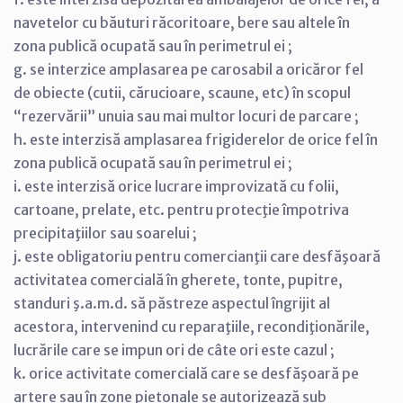
navetelor cu băuturi răcoritoare, bere sau altele în
zona publică ocupată sau în perimetrul ei ;
g. se interzice amplasarea pe carosabil a oricăror fel
de obiecte (cutii, cărucioare, scaune, etc) în scopul
“rezervării” unuia sau mai multor locuri de parcare ;
h. este interzisă amplasarea frigiderelor de orice fel în
zona publică ocupată sau în perimetrul ei ;
i. este interzisă orice lucrare improvizată cu folii,
cartoane, prelate, etc. pentru protecţie împotriva
precipitaţiilor sau soarelui ;
j. este obligatoriu pentru comercianţii care desfăşoară
activitatea comercială în gherete, tonte, pupitre,
standuri ş.a.m.d. să păstreze aspectul îngrijit al
acestora, intervenind cu reparaţiile, recondiţionările,
lucrările care se impun ori de câte ori este cazul ;
k. orice activitate comercială care se desfăşoară pe
artere sau în zone pietonale se autorizează sub