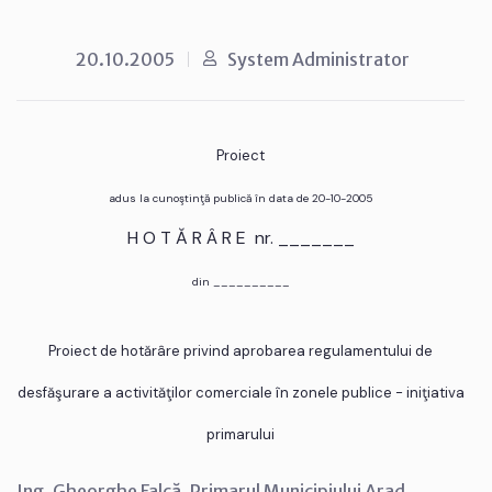
20.10.2005
System Administrator
Proiect
adus la cunoştinţă publică în data de 20-10-2005
H O T Ă R Â R E nr. _______
din __________
Proiect de hotărâre privind aprobarea regulamentului de
desfăşurare a activităţilor comerciale în zonele publice - iniţiativa
primarului
Ing. Gheorghe Falcă, Primarul Municipiului Arad,