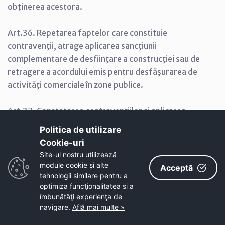
obţinerea acestora.
Art.36. Repetarea faptelor care constituie
contravenţii, atrage aplicarea sancţiunii
complementare de desfiinţare a construcţiei sau de
retragere a acordului emis pentru desfăşurarea de
activităţi comerciale în zone publice.
Art.37. Constatarea contravenţiilor şi aplicarea
sancţiunilor se face de către agenţii constatatori,
Politica de utilizare
împuterniciţi ai primarului sau de către organele
Cookie-uri‎
Poliţiei Comunitare.
Site-ul nostru utilizează
module cookie și alte
Acceptă
Art.38. (1) Contravenienţii beneficiază de posibilitatea
tehnologii similare pentru a
optimiza funcţionalitatea si a
achitării a jumătate din minim în termen de 48 de ore
îmbunătăţi experienţa de
de la comunicarea Procesului-verbal de contravenţie.
navigare.
Află mai multe »
(2) Împotriva Procesului-verbal de contravenţie se