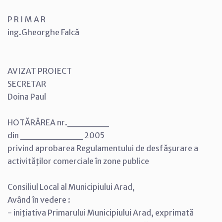
P R I M A R
ing.Gheorghe Falcă
AVIZAT PROIECT
SECRETAR
Doina Paul
HOTĂRÂREA nr.______
din _________ 2005
privind aprobarea Regulamentului de desfăşurare a
activităţilor comerciale în zone publice
Consiliul Local al Municipiului Arad,
Având în vedere :
- iniţiativa Primarului Municipiului Arad, exprimată