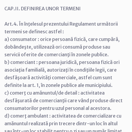
CAP.II. DEFINIREA UNOR TERMENI
Art.4. În înţelesul prezentului Regulament următorii
termeni se definesc astfel :
a) consumator : orice persoană fizică, care cumpără,
dobândeşte, utilizează ori consumă produse sau
servicii oferite de comercianţi în zonele publice.
b) comerciant : persoana juridică, persoana fizică ori
asociaţia familială, autorizaţi în condiţiile legii, care
desfăşoară activităţi comerciale, astfel cum sunt
definite la art. 1, în zonele publice ale municipiului.
c) comerţ cu amănuntul/de detail : activitatea
desfăşurată de comercianţii care vând produse direct
consumatorilor pentru uzul personal al acestora.
d) comerţ ambulant : activitatea de comercializare cu
amănuntul realizată prin trecere dintr-un loc în altul
sau într-un loc stabilit pentru o zi sau un număr limitat