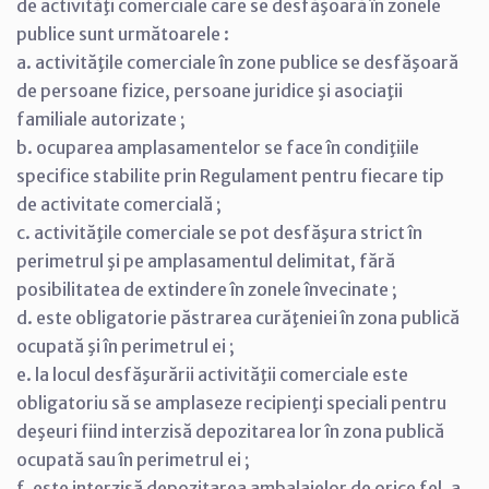
de activităţi comerciale care se desfăşoară în zonele
publice sunt următoarele :
a. activităţile comerciale în zone publice se desfăşoară
de persoane fizice, persoane juridice şi asociaţii
familiale autorizate ;
b. ocuparea amplasamentelor se face în condiţiile
specifice stabilite prin Regulament pentru fiecare tip
de activitate comercială ;
c. activităţile comerciale se pot desfăşura strict în
perimetrul şi pe amplasamentul delimitat, fără
posibilitatea de extindere în zonele învecinate ;
d. este obligatorie păstrarea curăţeniei în zona publică
ocupată şi în perimetrul ei ;
e. la locul desfăşurării activităţii comerciale este
obligatoriu să se amplaseze recipienţi speciali pentru
deşeuri fiind interzisă depozitarea lor în zona publică
ocupată sau în perimetrul ei ;
f. este interzisă depozitarea ambalajelor de orice fel, a