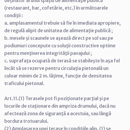
deţinător al unui spaţiu de alimentaţie publică
(restaurant, bar, cofetărie, etc.) în următoarele
condiţii :
a. amplasamentul trebuie să fie în imediata apropiere,
de regulă alipit de unitatea de alimentaţie publică ;
b. mesele şi scaunele se aşează direct pe sol sau pe
podiumuri concepute cu soluţii constructive optime
pentru menţinerea integrităţii pavajului ;
c. suprafaţa ocupată de terasă se stabileşte în aşa fel
încât să se rezerve pentru circulaţia pietonală un
culoar minim de 2 m. lăţime, funcţie de densitatea
traficului pietonal.
Art.11.(1) Terasele pot fi poziţionate parţial şi pe
locurile de staţionare din ampriza drumului, dacă nu
afectează zona de siguranţă a acestuia, sau lângă
bordura trotuarului.
(2) Amplasarea unei terase în condiţiile alin. (1) se