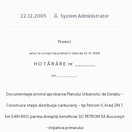
22.12.2005
System Administrator
Proiect
adus la cunoştinţă publică în data de 22-12-2005
H O T Ă R Â R E nr. _______
din __________
Documentaţie privind aprobarea Planului Urbanistic de Detaliu -
Construire staţie distribuţie carburanţi - tip Petrom V, Arad, DN 7,
km 548+950, partea dreaptă, beneficiar SC PETROM SA Bucureşti
- iniţiativa primarului