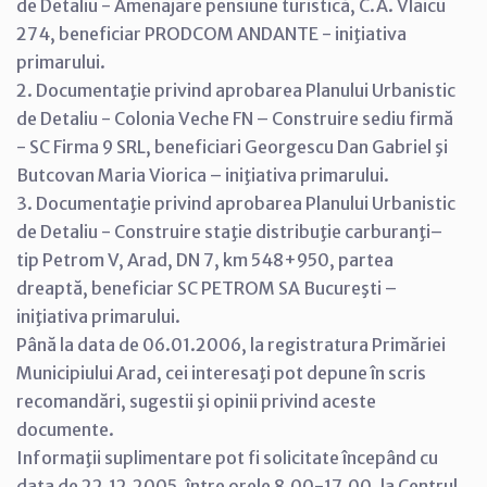
de Detaliu - Amenajare pensiune turistică, C.A. Vlaicu
274, beneficiar PRODCOM ANDANTE - iniţiativa
primarului.
2. Documentaţie privind aprobarea Planului Urbanistic
de Detaliu - Colonia Veche FN – Construire sediu firmă
- SC Firma 9 SRL, beneficiari Georgescu Dan Gabriel şi
Butcovan Maria Viorica – iniţiativa primarului.
3. Documentaţie privind aprobarea Planului Urbanistic
de Detaliu - Construire staţie distribuţie carburanţi–
tip Petrom V, Arad, DN 7, km 548+950, partea
dreaptă, beneficiar SC PETROM SA Bucureşti –
iniţiativa primarului.
Până la data de 06.01.2006, la registratura Primăriei
Municipiului Arad, cei interesaţi pot depune în scris
recomandări, sugestii şi opinii privind aceste
documente.
Informaţii suplimentare pot fi solicitate începând cu
data de 22.12.2005, între orele 8,00-17,00, la Centrul