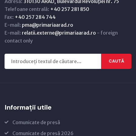
Adresă:
310130 ARAD, Bulevardul Revoluţiei nr. 75
Telefoane centrală:
+40 257 281 850
Fax:
+40 257 284 744
E-mail:
pma@primariaarad.ro
E-mail:
relatii.externe@primariaarad.ro
- foreign
contact only
CAUTĂ
Informații utile
Comunicate de presă
Comunicate de presă 2026