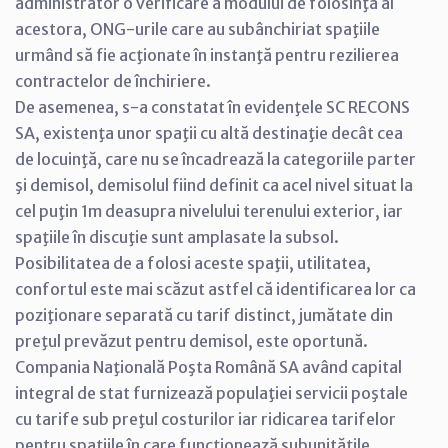
administrator o verificare a modului de folosinţă al
acestora, ONG-urile care au subânchiriat spaţiile
urmând să fie acţionate în instanţă pentru rezilierea
contractelor de închiriere.
De asemenea, s-a constatat în evidenţele SC RECONS
SA, existenţa unor spaţii cu altă destinaţie decât cea
de locuinţă, care nu se încadrează la categoriile parter
şi demisol, demisolul fiind definit ca acel nivel situat la
cel pu‏ţin 1m deasupra nivelului terenului exterior, iar
spaţiile în discuţie sunt amplasate la subsol.
Posibilitatea de a folosi aceste spaţii, utilitatea,
confortul este mai scăzut astfel că identificarea lor ca
poziţionare separată cu tarif distinct, jumătate din
preţul prevăzut pentru demisol, este oportună.
Compania Naţională Poşta Română SA având capital
integral de stat furnizează populaţiei servicii poştale
cu tarife sub preţul costurilor iar ridicarea tarifelor
pentru spaţiile în care funcţionează subunităţile