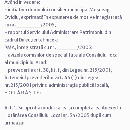
Având în vedere:
- iniţiativa domnului consilier municipal Moşneag
Ovidiu, exprimată în expunerea de motive înregistrată
cu nr.______/2005;
- raportul Serviciului Administrare Patrimoniu din
cadrul Direcţiei tehnice a
PMA, înregistrată cu nr. _____/2005;
- avizele comisiilor de specialitate ale Consiliului local
al municipiului Arad;
- prevederile art. 38, lit. f, din Legea nr.215/2001;
În temeiul prevederilor art. 46 (1) din Legea
nr.215/2001 privind administraţia publică locală,
H O T Ă R Ă Ş T E :
Art. 1. Se aprobă modificarea şi completarea Anexei la
Hotărârea Consiliului Local nr. 54/2005 după cum
urmează: