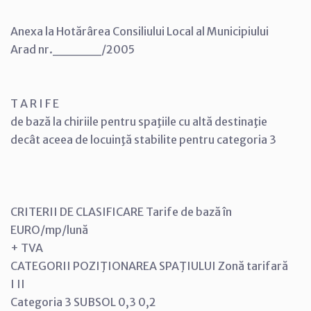
Anexa la Hotărârea Consiliului Local al Municipiului
Arad nr._____/2005
T A R I F E
de bază la chiriile pentru spaţiile cu altă destinaţie
decât aceea de locuinţă stabilite pentru categoria 3
CRITERII DE CLASIFICARE Tarife de bază în
EURO/mp/lună
+ TVA
CATEGORII POZIŢIONAREA SPAŢIULUI Zonă tarifară
I II
Categoria 3 SUBSOL 0,3 0,2