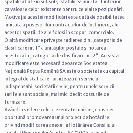
spaţiile aflate în subsol şi stabilirea unui tarif inferior
ca valoare celor existente pentru celelalte poziţionări.
Motivaţia acestei modificări este dată de posibilitatea
limitată a posesorilor contractelor de închiriere, ale
acestor spaţii, de a le folosi în scopuri comerciale.
O altă modificare priveşte radierea din „categoria de
clasificare nr. 1” a unităţilor poştale şi notarea
acestora în „categoria de clasificare nr. 2”. Această
modificare este necesară deoarece Societatea
Naţională Poşta Română SA este o societate cu capital
integral de stat care furnizează un serviciu
indispensabil societăţii civile, pentru unele servicii
tarifele sunt sociale, mai mici decât costurile de
furnizare.
Având în vedere cele prezentate mai sus, consider
oportună promovarea unui proiect de hotărâre
privind modificarea anexei la Hotărârea Consiliului
Local al Municipiului Arad nr. 54/2005, privind