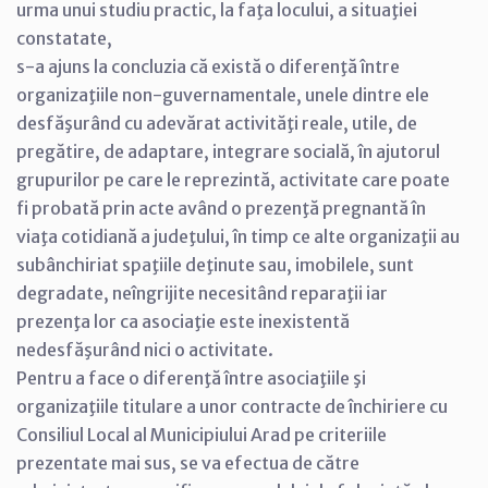
urma unui studiu practic, la faţa locului, a situaţiei
constatate,
s-a ajuns la concluzia că există o diferenţă între
organizaţiile non-guvernamentale, unele dintre ele
desfăşurând cu adevărat activităţi reale, utile, de
pregătire, de adaptare, integrare socială, în ajutorul
grupurilor pe care le reprezintă, activitate care poate
fi probată prin acte având o prezenţă pregnantă în
viaţa cotidiană a judeţului, în timp ce alte organizaţii au
subânchiriat spaţiile deţinute sau, imobilele, sunt
degradate, neîngrijite necesitând reparaţii iar
prezenţa lor ca asociaţ‏ie este inexistentă
nedesfăşurând nici o activitate.
Pentru a face o diferenţă între asociaţiile şi
organizaţiile titulare a unor contracte de închiriere cu
Consiliul Local al Municipiului Arad pe criteriile
prezentate mai sus, se va efectua de către