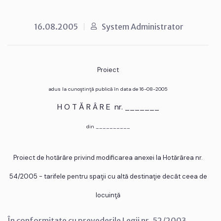
16.08.2005
System Administrator
Proiect
adus la cunoştinţă publică în data de 16-08-2005
H O T Ă R Â R E nr. _______
din __________
Proiect de hotărâre privind modificarea anexei la Hotărârea nr.
54/2005 - tarifele pentru spaţii cu altă destinaţie decât ceea de
locuinţă
În conformitate cu prevederile Legii nr. 52/2003,