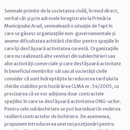
Semnale primite de la societatea civilă, în mod direct,
verbal cât şi prin adresele înregistrate la Primăria
Municipiului Arad, semnalează o situaţie de fapt în
care se găsesc organizaţiile non-guvernamentale şi
anume dificultatea achitării chiriilor pentru spaţiile în
care îşi desfăşoară activitatea curentă. Organizaţiile
care nu realizează alte venituri din subânchirieri sau
alte activităţi comerciale şi care desfăşoară activitate
în beneficiul membrilor săi sau al societăţii civile
consider că sunt îndreptăţite la reducerea tarifului la
chiriile stabilite prin hotărârea CLMA nr. 54/2005, cu
precizarea că se vor adiţiona doar contractele
spaţiilor în care se desfăşoară activitatea ONG-urilor.
Pentru cele subânchiriate se pot lua măsuri în vederea
rezilierii contractelor de închiriere. De asemenea,
propunem introducerea unei noi poziţionări pentru