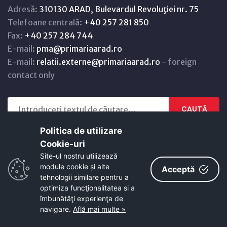
Adresă:
310130 ARAD, Bulevardul Revoluţiei nr. 75
Telefoane centrală:
+40 257 281 850
Fax:
+40 257 284 744
E-mail:
pma@primariaarad.ro
E-mail:
relatii.externe@primariaarad.ro
- foreign
contact only
CAUTĂ
Politica de utilizare
Cookie-uri‎
Site-ul nostru utilizează
module cookie și alte
Acceptă
tehnologii similare pentru a
Informații utile
optimiza funcţionalitatea si a
îmbunătăţi experienţa de
navigare.
Află mai multe »
Comunicate de presă