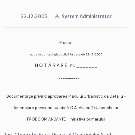
22.12.2005
System Administrator
Proiect
adus la cunoştinţă publică în data de 22-12-2005
H O T Ă R Â R E nr. _______
din __________
Documentaţie privind aprobarea Planului Urbanistic de Detaliu -
Amenajare pensiune turistică, C.A. Vlaicu 274, beneficiar
PRODCOM ANDANTE - iniţiativa primarului
Ing. Gheorghe Falcă, Primarul Municipiului Arad,