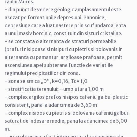
raului Mures.
- din punct de vedere geologic amplasamentul este
asezat pe formatiunile depresiunii Panonice,
depresiune care a luat nastere prin scufundarea lenta
a unui masiv hercinic, constituit din sisturi cristaline.
- se constata o alternanta de straturi permeabile
(prafuri nisipoase si nisipuri cu pietris si bolovanis in
alternanta cu pamanturi argiloase prafoase, permit
ascensiunea apei subterane functie de variatiile
regimului precipitatiilor din zona.
- zona seismica „D”, k=0,16, Tc= 1,0
- stratificatia terenului: - umplutura 1,00 m
- complex argilos prafos nisipos cafeniu galbui plastic
consistent, pana la adancimea de 3,60 m
- complex nisipos cu pietris si bolovanis cafeniu galbui
saturat de indesare medie, pana la adancimea de 5,00
m.
- apa subterana a fost interceptata la adancimea de