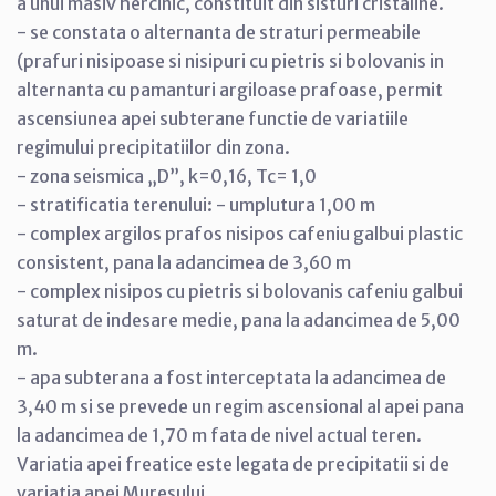
a unui masiv hercinic, constituit din sisturi cristaline.
- se constata o alternanta de straturi permeabile
(prafuri nisipoase si nisipuri cu pietris si bolovanis in
alternanta cu pamanturi argiloase prafoase, permit
ascensiunea apei subterane functie de variatiile
regimului precipitatiilor din zona.
- zona seismica „D”, k=0,16, Tc= 1,0
- stratificatia terenului: - umplutura 1,00 m
- complex argilos prafos nisipos cafeniu galbui plastic
consistent, pana la adancimea de 3,60 m
- complex nisipos cu pietris si bolovanis cafeniu galbui
saturat de indesare medie, pana la adancimea de 5,00
m.
- apa subterana a fost interceptata la adancimea de
3,40 m si se prevede un regim ascensional al apei pana
la adancimea de 1,70 m fata de nivel actual teren.
Variatia apei freatice este legata de precipitatii si de
variatia apei Muresului.