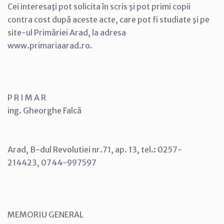
Cei interesaţi pot solicita în scris şi pot primi copii
contra cost după aceste acte, care pot fi studiate şi pe
site-ul Primăriei Arad, la adresa
www.primariaarad.ro.
P R I M A R
ing. Gheorghe Falcă
Arad, B-dul Revolutiei nr.71, ap. 13, tel.: 0257-
214423, 0744-997597
MEMORIU GENERAL