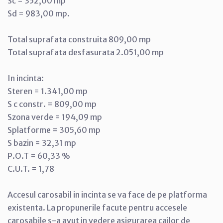
Sc = 352,00 mp
Sd = 983,00 mp.
Total suprafata construita 809,00 mp
Total suprafata desfasurata 2.051,00 mp
In incinta:
Steren = 1.341,00 mp
S c constr. = 809,00 mp
Szona verde = 194,09 mp
Splatforme = 305,60 mp
S bazin = 32,31 mp
P.O.T = 60,33 %
C.U.T. = 1,78
Accesul carosabil in incinta se va face de pe platforma
existenta. La propunerile facute pentru accesele
carosabile s-a avut in vedere asigurarea cailor de