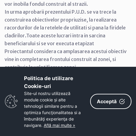
vor inobila fondul construit al strazii.
In urma aprobarii prezentului P.U.D. se va trece la
construirea obiectivelor propriuzise, la realizarea
racordurilor de la retelele de utilitati si pana la firidele
cladirilor.Toate aceste lucrari intra in sarcina
beneficiarului si se vor executa etapizat
Proiectantul considera ca amplasarea acestui obiectiv
vine in completarea frontului construit al zonei, si
contribuie la valotificarea zonei.
Politica de utilizare
Cookie-uri‎
Intocmit
Site-ul nostru utilizează
Urbanism Arh. Serban E.
module cookie și alte
Acceptă
tehnologii similare pentru a
optimiza funcţionalitatea si a
îmbunătăţi experienţa de
navigare.
Află mai multe »
Vizualizare PDF
[
Înapoi
]