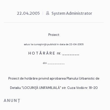
22.04.2005
System Administrator
Proiect
adus la cunoştinţă publică în data de 22-04-2005
H O T Ă R Â R E nr. _______
din __________
Proiect de hotărâre privind aprobarea Planului Urbanistic de
Detaliu "LOCUINŢĂ UNIFAMILIALĂ" str. Cuza Vodă nr. 18-20
A N U N Ţ