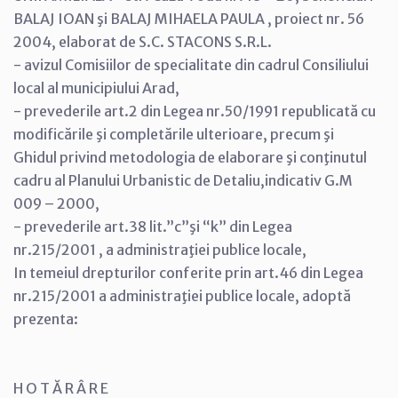
BALAJ IOAN şi BALAJ MIHAELA PAULA , proiect nr. 56
2004, elaborat de S.C. STACONS S.R.L.
- avizul Comisiilor de specialitate din cadrul Consiliului
local al municipiului Arad,
- prevederile art.2 din Legea nr.50/1991 republicată cu
modificările şi completările ulterioare, precum şi
Ghidul privind metodologia de elaborare şi conţinutul
cadru al Planului Urbanistic de Detaliu,indicativ G.M
009 – 2000,
- prevederile art.38 lit.”c”şi “k” din Legea
nr.215/2001 , a administraţiei publice locale,
In temeiul drepturilor conferite prin art.46 din Legea
nr.215/2001 a administraţiei publice locale, adoptă
prezenta:
H O T Ă R Â R E