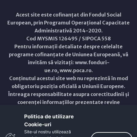
Acest site este cofinanțat din Fondul Social
European, prin Programul Operațional Capacitate
Administrativă 2014-2020.
Cod MYSMIS 126495 / SIPOCA 558
Pentru informații detaliate despre celelalte
programe cofinanțate de Uniunea Europeană, vă
invităm să vizitați:
www.fonduri-
ue.ro
,
www.poca.ro
.
Conținutul acestui site web nu reprezintă în mod
obligatoriu poziția oficială a Uniunii Europene.
Întreaga responsabilitate asupra corectitudinii și
coerenței informațiilor prezentate revine
inițiatorilor site-ului web.
Politica de utilizare
Cookie-uri‎
Copyright © 2021 - 2026 -
Primăria Municipiului ARAD
Site-ul nostru utilizează