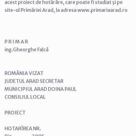
acest proiect de hotărâre, care poate fi studiat şi pe
site-ul Primăriei Arad, la adresa www.primariaarad.ro
P R I M A R
ing.Gheorghe Falcă
ROMÂNIA VIZAT
JUDETUL ARAD SECRETAR
MUNICIPIUL ARAD DOINA PAUL
CONSILIUL LOCAL
PROIECT
HOTARÎREA NR.