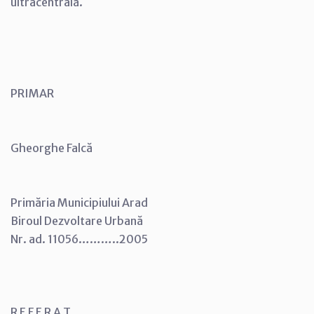
ultracentrală.
PRIMAR
Gheorghe Falcă
Primăria Municipiului Arad
Biroul Dezvoltare Urbană
Nr. ad. 11056………..2005
R E F E R A T