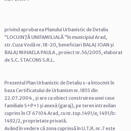
privind aprobarea Planului Urbanistic de Detaliu
“LOCUINŢĂ UNIFAMILIALĂ “în municipiul Arad,
str.Cuza Vodă nr.18-20, beneficiari BALAJ IOAN şi
BALAJ MIHAELA PAULA , proiect nr.56/2005, elaborat
de S.C. STACONS S.R.L.
Prezentul Plan Urbanistic de Detaliu s-a întocmit în
baza Certificatului de Urbanism nr.1855 din
22.07.2004 , şi are ca obiect construirea unei case
familiale S+P+1 şi anexă (garaj), pe teren intravilan
cuprins în CF 67104 Arad, cu nr.top.1491/a; 1491/b:
1492/2, proprietate privată.
Având în vedere că zona cuprinsă în U.T.R. nr.7 este