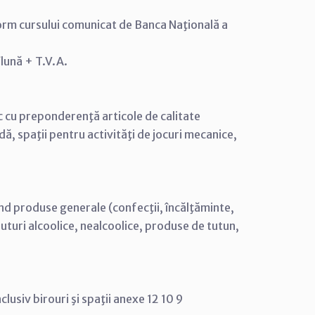
onform cursului comunicat de Banca Naţională a
/lună + T.V.A.
c cu preponderenţă articole de calitate
ă, spaţii pentru activităţi de jocuri mecanice,
nd produse generale (confecţii, încălţăminte,
turi alcoolice, nealcoolice, produse de tutun,
lusiv birouri şi spaţii anexe 12 10 9