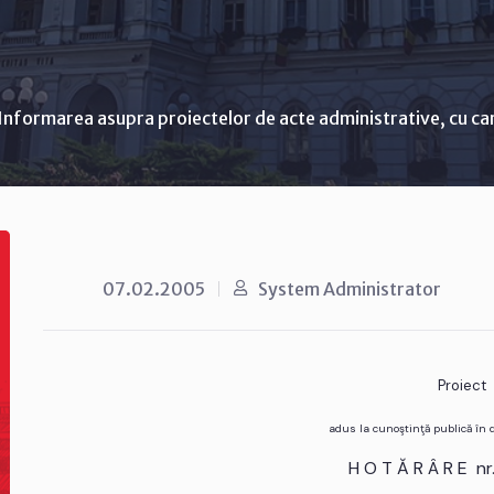
Informarea asupra proiectelor de acte administrative, cu ca
07.02.2005
System Administrator
Proiect
adus la cunoştinţă publică în
H O T Ă R Â R E n