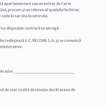
xistă apartamentare sau un extras de Carte
iul, precum şi un releveu al spaţiului închiriat.
cade în sarcina locatorului.
Art. 3. Pe data intrării în vigoare a prezentei hotărâri orice dispozi‏ţie contrară se abrogă.
e încredinţează S.C. RECONS S.A. şi se comunică
dministrative.
nicipiului Arad nr. __________________
ond de stat cu altă destinaţie decât aceea de