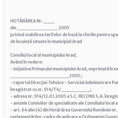
HOTĂRÂREA Nr. ___
din ___________ 2005
privind stabilirea tarifelor de bază la chiriile pentru sp
de locuinţă situate în municipiul Arad
Consiliul local al municipiului Arad;
Având în vedere:
- iniţiativa Primarului municipiului Arad, exprimată în 
________________2005 ;
- raportul Direcţiei Tehnice - Serviciul Administrare Pa
înregistrat cu nr. 914/T4/________;
- adresa nr. 914/12.01.2005 a S.C. RECONS S.A. înregist
- avizele Comisiilor de specialitate ale Consiliului local 
- art. 64 alin (4) din Hotărârea Guvernului României nr
reglementărilor-cadru de aplicare a Ordonanţei Guvern