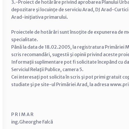
3.-Proiect de hotărâre privind aprobarea Planului Urba
depozitare şi locuinţe de serviciu Arad, DJ Arad-Curti
Arad-iniţiativa primarului.
Proiectele de hotărâri sunt însoţite de expunerea de mot
specialitate.
Până la data de 18.02.2005, la registratura Primăriei Mu
scris recomandări, sugestii şi opinii privind aceste proi
Informaţii suplimentare pot fi solicitate începând cu 
Serviciul Relaţii Publice, camera 5.
Cei interesaţi pot solicita în scris şi pot primi gratuit 
studiate şi pe site-ul Primăriei Arad, la adresa www.pr
P R I M A R
ing.Gheorghe Falcă