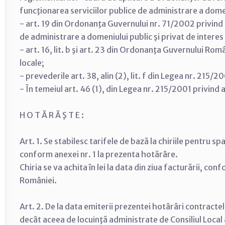
funcţionarea serviciilor publice de administrare a domeni
- art. 19 din Ordonanţa Guvernului nr. 71/2002 privind 
de administrare a domeniului public şi privat de interes 
- art. 16, lit. b şi art. 23 din Ordonanţa Guvernului Rom
locale;
- prevederile art. 38, alin (2), lit. f din Legea nr. 215/
- În temeiul art. 46 (1), din Legea nr. 215/2001 privind 
H O T Ă R Ă Ş T E :
Art. 1. Se stabilesc tarifele de bază la chiriile pentru sp
conform anexei nr. 1 la prezenta hotărâre.
Chiria se va achita în lei la data din ziua facturării, c
României.
Art. 2. De la data emiterii prezentei hotârâri contractel
decât aceea de locuinţă administrate de Consiliul Local 