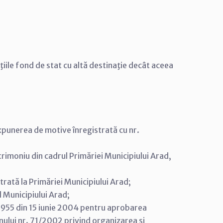
aţiile fond de stat cu altă destinaţie decât aceea
expunerea de motive înregistrată cu nr.
trimoniu din cadrul Primăriei Municipiului Arad,
rată la Primăriei Municipiului Arad;
al Municipiului Arad;
. 955 din 15 iunie 2004 pentru aprobarea
ului nr. 71/2002 privind organizarea şi