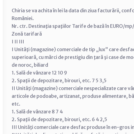
Chiria se va achita în lei la data din ziua facturării, c
României.
Nr. ctr. Destinaţia spaţiilor Tarife de bază în EURO/mp
Zonă tarifară
I II III
I Unităţi (magazine) comerciale de tip „lux” care desfa
superioară, cu mărci de prestigiu din ţară şi case de mod
de noroc, biliard
1. Sală de vânzare 12 10 9
2. Spaţii de depozitare, birouri, etc. 7 5 3,5
II Unităţi (magazine) comerciale nespecializate care vâ
articole de podoabe, artizanat, produse alimentare, bău
etc.
1. Sală de vânzare 8 7 4
2. Spaţii de depozitare, birouri, etc. 6 4 2,5
III Unităţi comerciale care desfac produse în en-gros inc