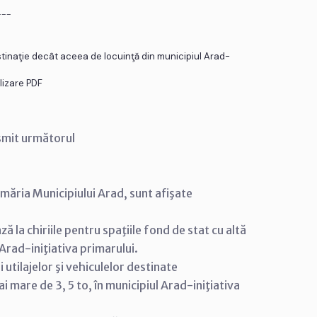
___
 destinaţie decât aceea de locuinţă din municipiul Arad-
izare PDF
smit următorul
imăria Municipiului Arad, sunt afişate
ă la chiriile pentru spaţiile fond de stat cu altă
 Arad-iniţiativa primarului.
utilajelor şi vehiculelor destinate
mare de 3, 5 to, în municipiul Arad-iniţiativa