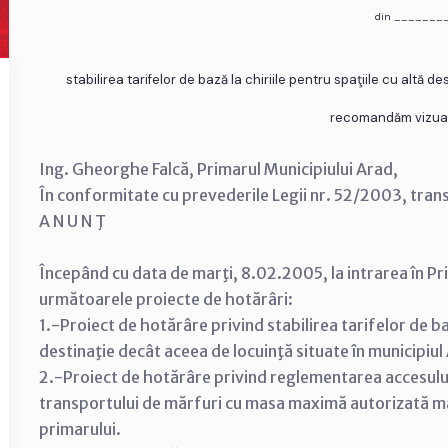
din _______
stabilirea tarifelor de bază la chiriile pentru spaţiile cu altă
recomandăm vizual
Ing. Gheorghe Falcă, Primarul Municipiului Arad,
În conformitate cu prevederile Legii nr. 52/2003, tran
A N U N Ţ
Începând cu data de marţi, 8.02.2005, la intrarea în Pr
următoarele proiecte de hotărâri:
1.-Proiect de hotărâre privind stabilirea tarifelor de baz
destinaţie decât aceea de locuinţă situate în municipiul
2.-Proiect de hotărâre privind reglementarea accesului 
transportului de mărfuri cu masa maximă autorizată mai 
primarului.