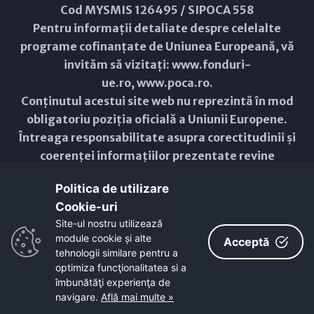
Cod MYSMIS 126495 / SIPOCA 558
Pentru informații detaliate despre celelalte
programe cofinanțate de Uniunea Europeană, vă
invităm să vizitați:
www.fonduri-
ue.ro
,
www.poca.ro
.
Conținutul acestui site web nu reprezintă în mod
obligatoriu poziția oficială a Uniunii Europene.
Întreaga responsabilitate asupra corectitudinii și
coerenței informațiilor prezentate revine
inițiatorilor site-ului web.
Politica de utilizare
Cookie-uri‎
Copyright © 2021 - 2026 -
Primăria Municipiului ARAD
Site-ul nostru utilizează
module cookie și alte
ResponsiveVoice
used under
Acceptă
Non-Commercial License
tehnologii similare pentru a
optimiza funcţionalitatea si a
îmbunătăţi experienţa de
navigare.
Află mai multe »