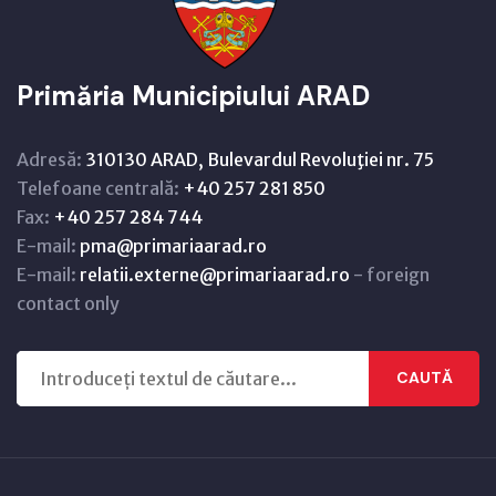
Primăria Municipiului ARAD
Adresă:
310130 ARAD, Bulevardul Revoluţiei nr. 75
Telefoane centrală:
+40 257 281 850
Fax:
+40 257 284 744
E-mail:
pma@primariaarad.ro
E-mail:
relatii.externe@primariaarad.ro
- foreign
contact only
CAUTĂ