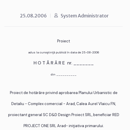
25.08.2006
System Administrator
Proiect
adus la cunoştinţă publică în data de 25-08-2006
H O T Ă R Â R E nr. _______
din __________
Proiect de hotărâre privind aprobarea Planului Urbanistic de
Detaliu - Complex comercial - Arad, Calea Aurel Vlaicu FN,
proiectant general SC D&D Design Proiect SRL, beneficiar RED
PROJECT ONE SRL Arad- iniţiativa primarului.