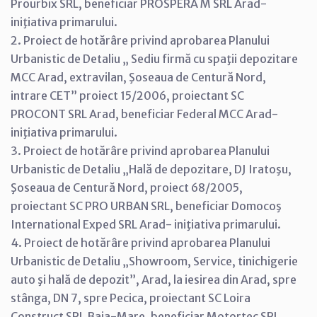
Prourbix SRL, beneficiar PROSPERA M SRL Arad-
iniţiativa primarului.
2. Proiect de hotărâre privind aprobarea Planului
Urbanistic de Detaliu „ Sediu firmă cu spaţii depozitare
MCC Arad, extravilan, Şoseaua de Centură Nord,
intrare CET” proiect 15/2006, proiectant SC
PROCONT SRL Arad, beneficiar Federal MCC Arad-
iniţiativa primarului.
3. Proiect de hotărâre privind aprobarea Planului
Urbanistic de Detaliu „Hală de depozitare, DJ Iratoşu,
Şoseaua de Centură Nord, proiect 68/2005,
proiectant SC PRO URBAN SRL, beneficiar Domocoş
International Exped SRL Arad- iniţiativa primarului.
4. Proiect de hotărâre privind aprobarea Planului
Urbanistic de Detaliu „Showroom, Service, tinichigerie
auto şi hală de depozit”, Arad, la iesirea din Arad, spre
stânga, DN 7, spre Pecica, proiectant SC Loira
Construct SRL Baia-Mare, beneficiar Motortec SRL