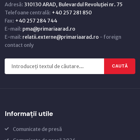
Adresă:
310130 ARAD, Bulevardul Revoluţiei nr. 75
Telefoane centrală:
+40 257 281 850
Fax:
+40 257 284 744
E-mail:
pma@primariaarad.ro
E-mail:
relatii.externe@primariaarad.ro
- foreign
contact only
CAUTĂ
Informații utile
Comunicate de presă