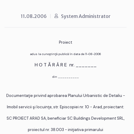
11.08.2006
System Administrator
Proiect
adus la cunoştinţă publică în data de 11-08-2006
H O T Ă R Â R E nr. _______
din __________
Documentaţie privind aprobarea Planului Urbanistic de Detaliu -
Imobil servicii şi locuinţe, str. Episcopiei nr. 10 - Arad, proiectant:
SC PROIECT ARAD SA, beneficiar SC Buildings Development SRL,
proiectul nr. 38.003 - iniţiativa primarului