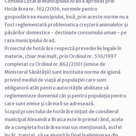
Consiliul Local al Municipiului Arad a aprobat prin
Hotărârea nr. 162/2006, normele pentru
gospodărirea municipiului, însă, prin aceste norme nu a
fost reglementată problematica creşterii animalelor şi
păsărilor domestice - destinate consumului uman - pe
raza municipiului Arad.
Proiectul de hotărâre respectă prevederile legale în
materie, chiar mai mult, prin Ordinul nr. 536/1997
completat cu Ordinul nr.862/2001 (emise de
Ministerul Sănătăţii) sunt instituite norme de igienă
privind mediul de viaţă al populaţiei care sunt
obligatorii atât pentru autorităţile abilitate să
reglementeze domeniul cât şi pentru populaţia pentru
care sunt emise şi căreia li se adresează.
Scopul proiectului de hotărâre iniţiat de consilierul
municipal Alexandra Braica este în primul rând, acela
de a completa hotărârea mai sus menţionată, astfel
încât, treptat, să se ajungă în final la eliminarea din