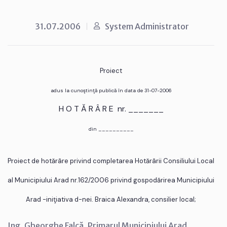
31.07.2006
System Administrator
Proiect
adus la cunoştinţă publică în data de 31-07-2006
H O T Ă R Â R E nr. _______
din __________
Proiect de hotărâre privind completarea Hotărârii Consiliului Local
al Municipiului Arad nr.162/2006 privind gospodărirea Municipiului
Arad -iniţiativa d-nei. Braica Alexandra, consilier local;
Ing. Gheorghe Falcă, Primarul Municipiului Arad,