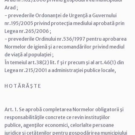
Arad ;
- prevederile Ordonanţei de Urgenţă a Guvernului
nr.195/2005 privind protecţia mediului aprobată prin
Legea nr.265/2006 ;
- prevederile Ordinului nr.536/1997 pentru aprobarea
Normelor de igienă şi a recomandărilor privind mediul
de viaţă al populaţiei ;
În temeiul art.38(2) lit. f şi r precum şi al art.46(1) din
Legea nr.215/2001 a administraţiei publice locale,
H O T Ă R Ă Ş T E
Art. 1. Se aprobă completarea Normelor obligatorii şi
responsabilităţile concrete ce revin instituţiilor
publice, agenţilor economici, celorlalte persoane
juridice şi cetăţenilor pentru gospodărirea municipiului