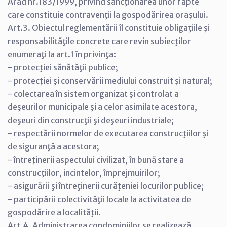
Arad nr.183/1999, privind sancţionarea unor fapte
care constituie contravenţii la gospodărirea oraşului.
Art.3. Obiectul reglementării îl constituie obligaţiile şi
responsabilităţile concrete care revin subiecţilor
enumeraţi la art.1 în privinţa:
- protecţiei sănătăţii publice;
- protecţiei şi conservării mediului construit şi natural;
- colectarea în sistem organizat şi controlat a
deşeurilor municipale şi a celor asimilate acestora,
deşeuri din construcţii şi deşeuri industriale;
- respectării normelor de executarea construcţiilor şi
de siguranţă a acestora;
- întreţinerii aspectului civilizat, în bună stare a
construcţiilor, incintelor, împrejmuirilor;
- asigurării şi întreţinerii curăţeniei locurilor publice;
- participării colectivităţii locale la activitatea de
gospodărire a localităţii.
Art.4. Administrarea condominiilor se realizează