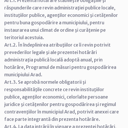
Art.1. Prezenta hotărâre stabileşte obligaţiile şi
răspunderile care revin administraţiei publice locale,
instituţiilor publice, agenţilor economici şi cetăţenilor
pentru buna gospodărire a municipiului, pentru
instaurarea unui climat de ordine şi curăţenie pe
teritoriul acestuia.
Art.2. În îndeplinirea atribuţiilor ce îi revin potrivit
prevederilor legale şi ale prezentei hotărâri
administraţia publică locală adoptă anual, prin
hotărâre, Programul de măsuri pentru gospodărirea
municipiului Arad.
Art.3. Se aprobă normele obligatorii şi
responsabilităţile concrete ce revin instituţiilor
publice, agenţilor economici, celorlalte persoane
juridice şi cetăţenilor pentru gospodărirea şi regimul
contravenţiilor în municipiul Arad, potrivit anexei care
face parte integrantă din prezenta hotărâre.
Art.4. La data intrării în vigoare a prezentei hotărâri,