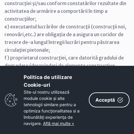
construcţiei şi/sau conform constatărilor rezultate din
activitatea de urmărire a comportării în timp a
construcţiilor;
e) executantul lucrărilor de construcţii (construcţii noi,
renovări,etc.) are obligaţia de a asigura un coridor de
trecere de-a lungul întregii lucrări pentru păstrarea
circulaţiei pietonale;
f) proprietarul construcţiei, care datorită gradului de
degradare (desprinderi de elemente constructive,
părţi din faţadă sau acoperiş) spaţiul public, are
Politica de utilizare
obligaţia de a interveni imediat în remedierea
Cookie-uri‎
deficienţelor şi totodată de a marca şi izola zona
Site-ul nostru utilizează
expusă;
module cookie și alte
Acceptă
g) lucrările de reconstruire, consolidare,
tehnologii similare pentru a
optimiza funcţionalitatea si a
transformare, extindere, desfiinţare se efectuează pe
îmbunătăţi experienţa de
baza proiectului tehnic întocmit de persoane
navigare.
Află mai multe »
autorizate şi pe baza autorizaţiei de construire, cu