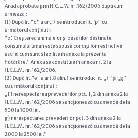
Arad aprobate prin H.C.L.M. nr.162/2006 după cum
urmează :
(1) După lit.“o” a art.7 se introduce lit.”p” cu
următorul conţinut :
“p) Creşterea animalelor şi păsărilor destinate
consumului uman este supusă condiţiilor restrictive
astfel cum sunt stabilite în anexa la prezenta
hotărâre.” Anexa se constituie în anexa nr. 2 la
H.C.L.M. nr.162/2006.
(2) După lit.”e” a art.8 alin.1 se introduc lit. „f” şi „g”
cu următorul conţinut :
„f) nerespectarea prevederilor pct. 1, 2 din anexa 2 la
H.C.L.M. nr.162/2006 se sancţionează cu amendă de la
500 la 1000 lei.
g) nerespectarea prevederilor pct. 3 din anexa 2 la
H.C.L.M. nr.162/2006 se sancţionează cu amendă de la
2000 la 2500 lei.”