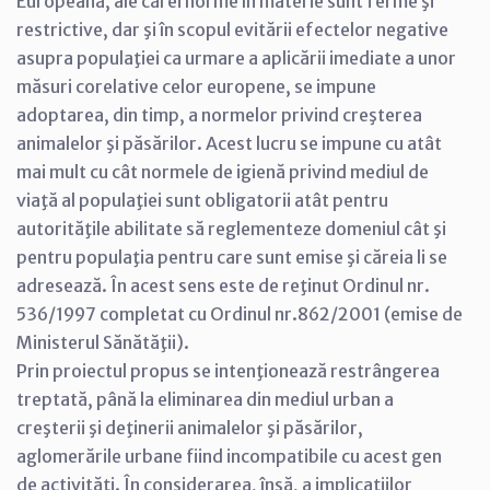
Europeană, ale cărei norme în materie sunt ferme şi
restrictive, dar şi în scopul evitării efectelor negative
asupra populaţiei ca urmare a aplicării imediate a unor
măsuri corelative celor europene, se impune
adoptarea, din timp, a normelor privind creşterea
animalelor şi păsărilor. Acest lucru se impune cu atât
mai mult cu cât normele de igienă privind mediul de
viaţă al populaţiei sunt obligatorii atât pentru
autorităţile abilitate să reglementeze domeniul cât şi
pentru populaţia pentru care sunt emise şi căreia li se
adresează. În acest sens este de reţinut Ordinul nr.
536/1997 completat cu Ordinul nr.862/2001 (emise de
Ministerul Sănătăţii).
Prin proiectul propus se intenţionează restrângerea
treptată, până la eliminarea din mediul urban a
creşterii şi deţinerii animalelor şi păsărilor,
aglomerările urbane fiind incompatibile cu acest gen
de activităţi. În considerarea, însă, a implicaţiilor