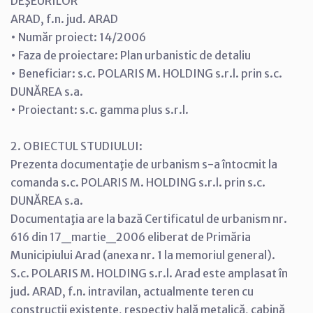
DEŞEURILOR
ARAD, f.n. jud. ARAD
• Număr proiect: 14/2006
• Faza de proiectare: Plan urbanistic de detaliu
• Beneficiar: s.c. POLARIS M. HOLDING s.r.l. prin s.c.
DUNĂREA s.a.
• Proiectant: s.c. gamma plus s.r.l.
2. OBIECTUL STUDIULUI:
Prezenta documentaţie de urbanism s-a întocmit la
comanda s.c. POLARIS M. HOLDING s.r.l. prin s.c.
DUNĂREA s.a.
Documentaţia are la bază Certificatul de urbanism nr.
616 din 17_martie_2006 eliberat de Primăria
Municipiului Arad (anexa nr. 1 la memoriul general).
S.c. POLARIS M. HOLDING s.r.l. Arad este amplasat în
jud. ARAD, f.n. intravilan, actualmente teren cu
construcţii existente, respectiv hală metalică, cabină