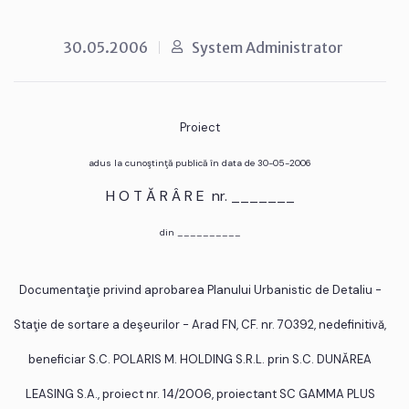
30.05.2006
System Administrator
Proiect
adus la cunoştinţă publică în data de 30-05-2006
H O T Ă R Â R E nr. _______
din __________
Documentaţie privind aprobarea Planului Urbanistic de Detaliu -
Staţie de sortare a deşeurilor - Arad FN, CF. nr. 70392, nedefinitivă,
beneficiar S.C. POLARIS M. HOLDING S.R.L. prin S.C. DUNĂREA
LEASING S.A., proiect nr. 14/2006, proiectant SC GAMMA PLUS