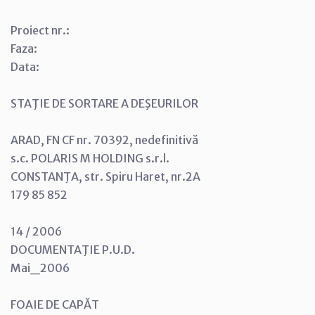
Proiect nr.:
Faza:
Data:
STAŢIE DE SORTARE A DEŞEURILOR
ARAD, FN CF nr. 70392, nedefinitivă
s.c. POLARIS M HOLDING s.r.l.
CONSTANŢA, str. Spiru Haret, nr.2A
179 85 852
14 / 2006
DOCUMENTAŢIE P.U.D.
Mai_2006
FOAIE DE CAPĂT