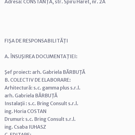
Adresa: CONSTANŢA, str. Spiru Haret, nr. 2A
FIŞA DE RESPONSABILITĂŢI
A. ÎNSUŞIREA DOCUMENTAŢIEI:
Şef proiect: arh. Gabriela BĂRBUŢĂ
B. COLECTIV DE ELABORARE:
Arhitectură: s.c. gamma plus s.r.l.
arh. Gabriela BĂRBUŢĂ
Instalaţii : s.c. Bring Consult s.r.l.
ing. Horia COSTAN
Drumuri: s.c. Bring Consult s.r.l.
ing. Csaba IUHASZ
C. EDITARE: