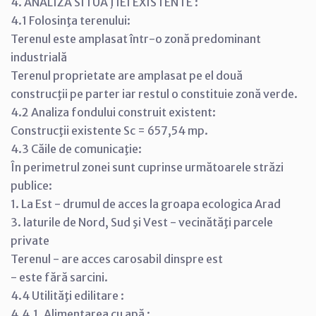
4. ANALIZA SITUAŢIEI EXISTENTE :
4.1 Folosinţa terenului:
Terenul este amplasat într-o zonă predominant
industrială
Terenul proprietate are amplasat pe el două
construcţii pe parter iar restul o constituie zonă verde.
4.2 Analiza fondului construit existent:
Construcţii existente Sc = 657,54 mp.
4.3 Căile de comunicaţie:
În perimetrul zonei sunt cuprinse următoarele străzi
publice:
1. La Est - drumul de acces la groapa ecologica Arad
3. laturile de Nord, Sud şi Vest - vecinătăţi parcele
private
Terenul - are acces carosabil dinspre est
- este fără sarcini.
4.4 Utilităţi edilitare :
4.4.1. Alimentarea cu apă :