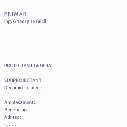
P R I M A R
ing. Gheorghe Falcă
PROIECTANT GENERAL
SUBPROIECTANT
Denumire proiect:
Amplasament:
Beneficiar:
Adresa:
C.U.I.