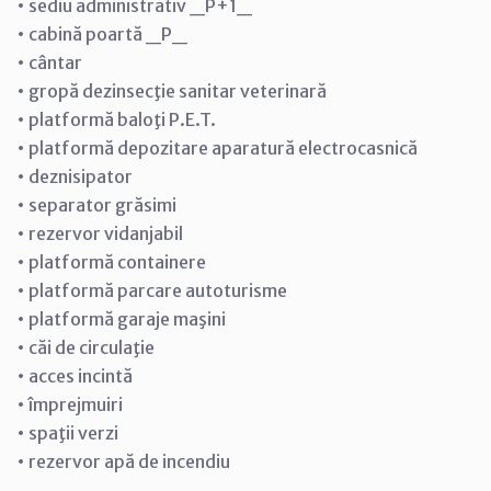
• sediu administrativ _P+1_
• cabină poartă _P_
• cântar
• gropă dezinsecţie sanitar veterinară
• platformă baloţi P.E.T.
• platformă depozitare aparatură electrocasnică
• deznisipator
• separator grăsimi
• rezervor vidanjabil
• platformă containere
• platformă parcare autoturisme
• platformă garaje maşini
• căi de circulaţie
• acces incintă
• împrejmuiri
• spaţii verzi
• rezervor apă de incendiu