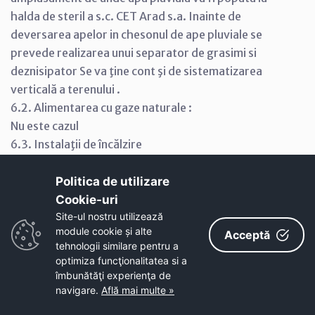
halda de steril a s.c. CET Arad s.a. Inainte de
deversarea apelor in chesonul de ape pluviale se
prevede realizarea unui separator de grasimi si
deznisipator Se va ţine cont şi de sistematizarea
verticală a terenului .
6.2. Alimentarea cu gaze naturale :
Nu este cazul
6.3. Instalaţii de încălzire
Pentru alimentarea cu energie termică pentru incalzire
si prepararea apei calde menajere,se propune ca
Politica de utilizare
obiectul să aibă sistemul propriu de incalzire, prin
Cookie-uri‎
intermediul centralelor individuale de incălzire centrală
Site-ul nostru utilizează
module cookie și alte
Acceptă
pe curent electric sau gaz lichefiat.
tehnologii similare pentru a
6.4. Instalaţii electrice :
optimiza funcţionalitatea si a
Alimentarea cu energie electrică se va realiza de la CET
îmbunătăţi experienţa de
Arad prin cablu de alimentare de 6 kV anplasat
navigare.
Află mai multe »
subteran de catre furnizor. Pe amplasament se