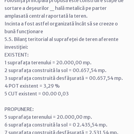
Folosinţa principală propusă este construire staţie de
sortare a deşeurilor _ hală metalică pe parter
amplasată central raportată la teren.
Incinta a fost astfel organizată încât să se creeze o
bună funcţionare
5.5. Bilanţ teritorial al suprafeţei de teren aferente
investiţiei:
EXISTENT:
1 suprafaţa terenului = 20.000,00 mp.
2 suprafaţa construită la sol = 00.657,54 mp.
3 suprafaţa construită desfăşurată = 00.657,54 mp.
4 POT existent = 3,29 %
5 CUT existent = 00.00 0,03
PROPUNERE:
5 suprafaţa terenului = 20.000,00 mp.
6 suprafaţa construită la sol = 0 2.435,54 mp.
7 suprafaţa construită desfăşurată = 2.531,54 mp.