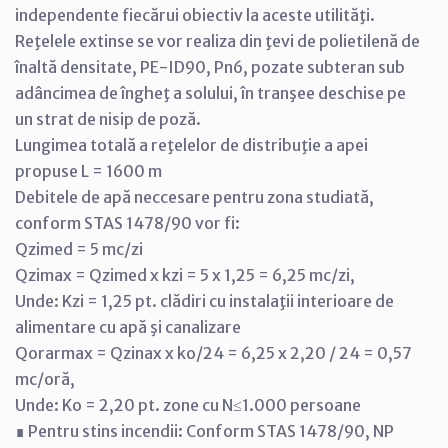
independente fiecărui obiectiv la aceste utilităţi.
Reţelele extinse se vor realiza din ţevi de polietilenă de
înaltă densitate, PE-ID90, Pn6, pozate subteran sub
adâncimea de îngheţ a solului, în tranşee deschise pe
un strat de nisip de poză.
Lungimea totală a reţelelor de distribuţie a apei
propuse L = 1600 m
Debitele de apă neccesare pentru zona studiată,
conform STAS 1478/90 vor fi:
Qzimed = 5 mc/zi
Qzimax = Qzimed x kzi = 5 x 1,25 = 6,25 mc/zi,
Unde: Kzi = 1,25 pt. clădiri cu instalaţii interioare de
alimentare cu apă şi canalizare
Qorarmax = Qzinax x ko/24 = 6,25 x 2,20 / 24 = 0,57
mc/oră,
Unde: Ko = 2,20 pt. zone cu N≤1.000 persoane
∎ Pentru stins incendii: Conform STAS 1478/90, NP