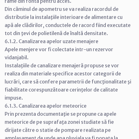
rame din fontă pentru acces.
Din căminul de apometru se va realiza racordul de
distributie la instalaţiile interioare de alimentare cu
apă ale clădirilor, conductele de racord fiind executate
tot din ţevi de polietilenă de înaltă densitate.
6.1.2. Canalizarea apelor uzate menajere
Apele menjere vor fi colectate intr-un rezervor
vidanjabil.
Instalaţiile de canalizare menajeră propuse se vor
realiza din materiale specifice acestor categorii de
lucrări, care să confere parametrii de funcţionalitate şi
fiabilitate corespunzătoare cerinţelor de calitate
impuse.
6.1.3. Canalizarea apelor meteorice
Prin prezenta documentaţie se propune ca apele
meteorice de pe suprafaţa zonei studiate să fie
dirijate către o statie de pompare realizata pe
amplasament de unde apa pluviala va fi popata la