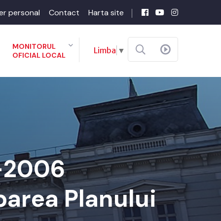
er personal
Contact
Harta site
MONITORUL
Limba
▼
OFICIAL LOCAL
6-2006
barea Planului