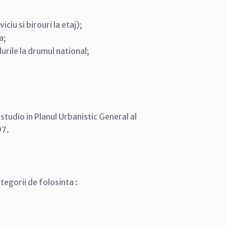
ciu si birouri la etaj);
a;
urile la drumul national;
studio in Planul Urbanistic General al
97.
tegorii de folosinta :