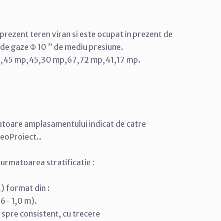
prezent teren viran si este ocupat in prezent de
a de gaze Φ 10 ” de mediu presiune.
 51,45 mp,45,30 mp,67,72 mp,41,17 mp.
atoare amplasamentului indicat de catre
GeoProiect..
 urmatoarea stratificatie :
2) format din :
6- 1,0 m).
spre consistent, cu trecere