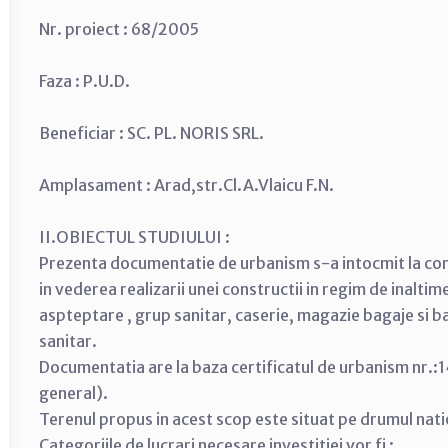
Nr. proiect : 68/2005
Faza : P.U.D.
Beneficiar : SC. PL. NORIS SRL.
Amplasament : Arad,str.Cl.A.Vlaicu F.N.
II.OBIECTUL STUDIULUI :
Prezenta documentatie de urbanism s-a intocmit la com
in vederea realizarii unei constructii in regim de inalti
aspteptare , grup sanitar, caserie, magazie bagaje si bar
sanitar.
Documentatia are la baza certificatul de urbanism nr.:1
general).
Terenul propus in acest scop este situat pe drumul nati
Categoriile de lucrari necesare investitiei vor fi :