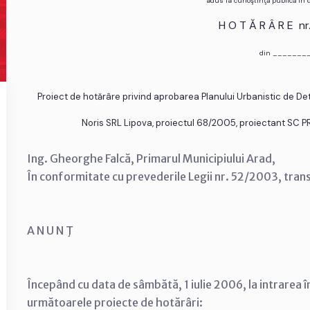
adus la cunoştinţă publică în
H O T Ă R Â R E n
din _______
Proiect de hotărâre privind aprobarea Planului Urbanistic de Det
Noris SRL Lipova, proiectul 68/2005, proiectant SC 
Ing. Gheorghe Falcă, Primarul Municipiului Arad,
În conformitate cu prevederile Legii nr. 52/2003, tran
A N U N Ţ
Începând cu data de sâmbătă, 1 iulie 2006, la intrarea î
următoarele proiecte de hotărâri: