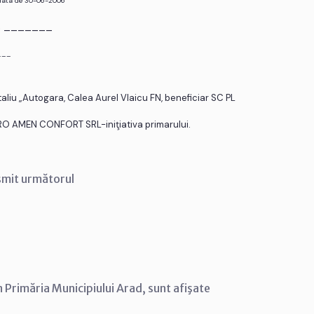
 data de 30-06-2006
r. _______
___
aliu „Autogara, Calea Aurel Vlaicu FN, beneficiar SC PL
PRO AMEN CONFORT SRL-iniţiativa primarului.
smit următorul
n Primăria Municipiului Arad, sunt afişate