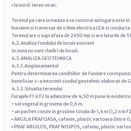
▪ la nord: teren viran.
Terenul pe care urmeaza a se construi autogara este in 
buruieni si traversat de o linie electrica LEA si conduct
Terenul are o suprafata de 2450 mp si are laturile de
4.2.Analiza fondului de locuit existent
In zona nu sunt cladiri de locuit.
4.3.ANALIZA GEOTEHNICA
4.3.1.Amplasamentul
Pentru determinarea conditiilor de fundare corespunz
beneficiar s-a intocmit studiul geotehnic elaborat de 
4.3.2.Situatia terenului
Furajele F1 si F2 la adancime de 4,50 m pune in evidenta
• sol vegetal in grosime de 0,6 m.
• un pachet coeziv in grosime totala de 1,4 m (1,2 n in F
▪ ARGILA PRAFOASA, cafenie, plastic vartoasa (intre 0,
▪ PRAF ARGILOS, PRAF NISIPOS, cafeniu, plastic vartos 