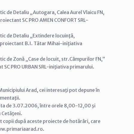
ic de Detaliu „Autogara, Calea Aurel Vlaicu FN,
5, proiectant SC PRO AMEN CONFORT SRL-
ic de Detaliu „Extindere locuinţă,
 proiectant B.I. Tătar Mihai-iniţiativa
tic de Zonă „Case de locuit, str.Câmpurilor FN,”
nt SC PRO URBAN SRL-iniţiativa primarului.
Municipiului Arad, cei interesaţi pot depune în
umentaţii.
ata de 3.07.2006, între orele 8,00-12,00 şi
 Cetăţeni.
ost copii după aceste proiecte de hotărâri, care
 www.primariaarad.ro.