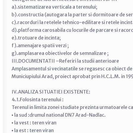
a).sistematizarea verticala a terenului;
b).constructia (autogara la parter si dormitoare de servi
c).racorduri la retelele tehnico-edilitare si retele incint
d).platforma carosabila cu locurile de parcare si racord
e).trotuare de incinta;
f).amenajare spatii verzi ;
g).amplasarea obiectivelor de semnalizare ;
III.DOCUMENTATII –Referiri la studii anterioare
Amplasamentul si vecinatatile se regasesc ca obiect de 
Municiupiului Arad, proiect aprobat prin H.C.L.M. in 19
IV.ANALIZA SITUATIEI EXISTENTE:
4.1.Folosinta terenului :
Terenul in limita zonei studiate prezinta urmatoarele ca
▪ la sud :drumul national DN7 Arad-Nadlac.
▪ la vest : teren viran
▪ la est : teren viran