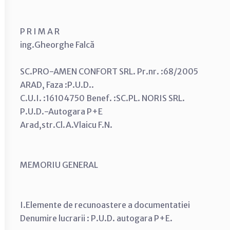
P R I M A R
ing.Gheorghe Falcă
SC.PRO-AMEN CONFORT SRL. Pr.nr. :68/2005
ARAD, Faza :P.U.D..
C.U.I. :16104750 Benef. :SC.PL. NORIS SRL.
P.U.D.-Autogara P+E
Arad,str.Cl.A.Vlaicu F.N.
MEMORIU GENERAL
I.Elemente de recunoastere a documentatiei
Denumire lucrarii : P.U.D. autogara P+E.