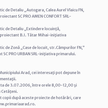
ic de Detaliu „Autogara, Calea Aurel Vlaicu FN,
5, proiectant SC PRO AMEN CONFORT SRL-
ic de Detaliu „Extindere locuinţă,
 proiectant B.I. Tătar Mihai-iniţiativa
tic de Zonă „Case de locuit, str.Câmpurilor FN,”
nt SC PRO URBAN SRL-iniţiativa primarului.
Municipiului Arad, cei interesaţi pot depune în
umentaţii.
ata de 3.07.2006, între orele 8,00-12,00 şi
 Cetăţeni.
ost copii după aceste proiecte de hotărâri, care
 www.primariaarad.ro.