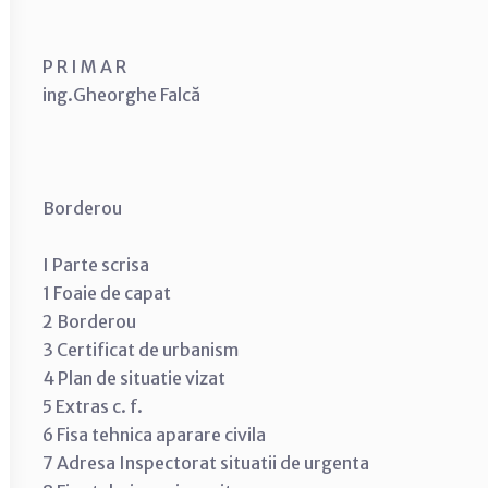
P R I M A R
ing.Gheorghe Falcă
Borderou
I Parte scrisa
1 Foaie de capat
2 Borderou
3 Certificat de urbanism
4 Plan de situatie vizat
5 Extras c. f.
6 Fisa tehnica aparare civila
7 Adresa Inspectorat situatii de urgenta