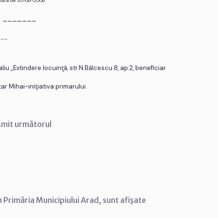
 data de 30-06-2006
r. _______
___
iu „Extindere locuinţă, str.N.Bălcescu 8, ap.2, beneficiar
tar Mihai-iniţiativa primarului.
smit următorul
n Primăria Municipiului Arad, sunt afişate