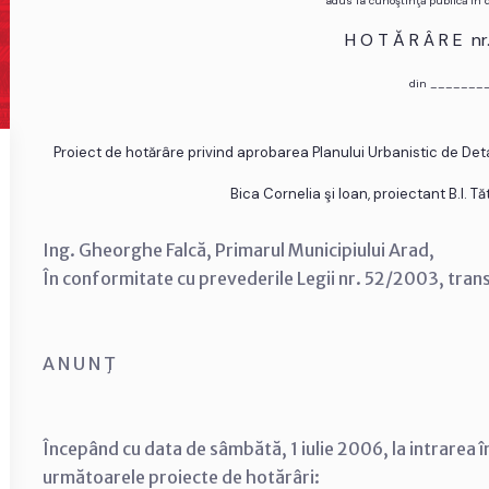
adus la cunoştinţă publică în
H O T Ă R Â R E n
din _______
Proiect de hotărâre privind aprobarea Planului Urbanistic de Detal
Bica Cornelia şi Ioan, proiectant B.I. Tă
Ing. Gheorghe Falcă, Primarul Municipiului Arad,
În conformitate cu prevederile Legii nr. 52/2003, tran
A N U N Ţ
Începând cu data de sâmbătă, 1 iulie 2006, la intrarea î
următoarele proiecte de hotărâri: