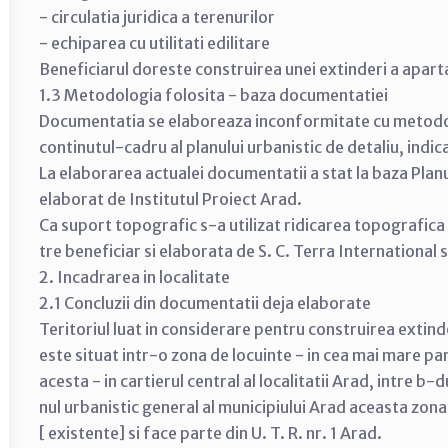
- circulatia juridica a terenurilor
- echiparea cu utilitati edilitare
Beneficiarul doreste construirea unei extinderi a aparta
1.3 Metodologia folosita - baza documentatiei
Documentatia se elaboreaza inconformitate cu metodol
continutul-cadru al planului urbanistic de detaliu, ind
La elaborarea actualei documentatii a stat la baza Planu
elaborat de Institutul Proiect Arad.
Ca suport topografic s-a utilizat ridicarea topografica 
tre beneficiar si elaborata de S. C. Terra International s
2. Incadrarea in localitate
2.1 Concluzii din documentatii deja elaborate
Teritoriul luat in considerare pentru construirea extin
este situat intr-o zona de locuinte - in cea mai mare par
acesta - in cartierul central al localitatii Arad, intre b-
nul urbanistic general al municipiului Arad aceasta zona
[ existente] si face parte din U. T. R. nr. 1 Arad.