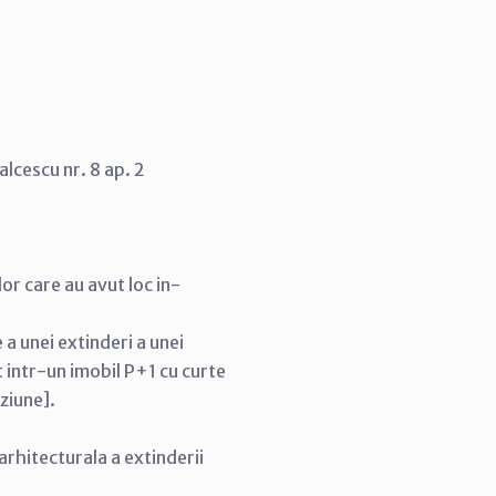
alcescu nr. 8 ap. 2
lor care au avut loc in-
 a unei extinderi a unei
t intr-un imobil P+1 cu curte
ziune].
rhitecturala a extinderii