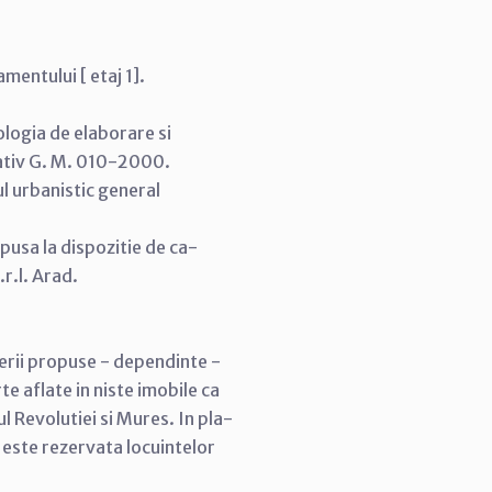
mentului [ etaj 1].
ogia de elaborare si
icativ G. M. 010-2000.
l urbanistic general
pusa la dispozitie de ca-
.r.l. Arad.
derii propuse - dependinte -
te aflate in niste imobile ca
dul Revolutiei si Mures. In pla-
 este rezervata locuintelor