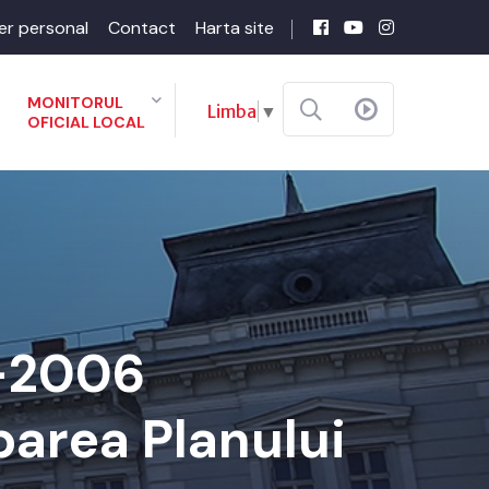
er personal
Contact
Harta site
MONITORUL
Limba
▼
OFICIAL LOCAL
6-2006
barea Planului