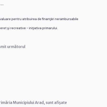
___
evaluare pentru atribuirea de finanţări nerambursabile
ret şi recreative - iniţiativa primarului.
smit următorul
rimăria Municipiului Arad, sunt afişate