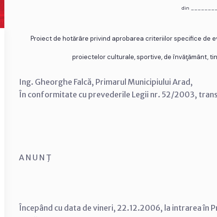
din _______
Proiect de hotărâre privind aprobarea criteriilor specifice de 
proiectelor culturale, sportive, de învăţământ, tine
Ing. Gheorghe Falcă, Primarul Municipiului Arad,
În conformitate cu prevederile Legii nr. 52/2003, tran
A N U N Ţ
Începând cu data de vineri, 22.12.2006, la intrarea în P