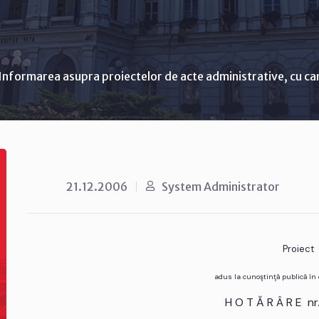
Informarea asupra proiectelor de acte administrative, cu ca
21.12.2006
System Administrator
Proiect
adus la cunoştinţă publică în
H O T Ă R Â R E n