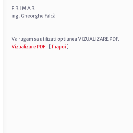
P R I M A R
ing. Gheorghe Falcă
Va rugam sa utilizati optiunea VIZUALIZARE PDF.
Vizualizare PDF
[
Înapoi
]