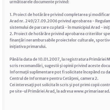
următoarele documente privind:
1. Proiect de hotărâre privind completarea şi modificare
Arad nr. 249/27.09.2006 privind aprobarea - Regulame
sistemului de parcare cu plată - în municipiul Arad - iniţ
2. Proiect de hotărâre privind aprobarea criteriilor spe
finanţări nerambursabile proiectelor culturale, sportive
iniţiativa primarului.
Până la data de 10.01.2007, la registratura Primăriei Mu
scris recomandări, sugestii şi opinii privind aceste do
Informaţii suplimentare pot fi solicitate începând cu d
Centrul de Informare pentru Cetăţeni, camera 2.
Cei interesaţi pot solicita în scris şi pot primi copii con
pe site-ul Primăriei Arad, la adresa www.primariaarad