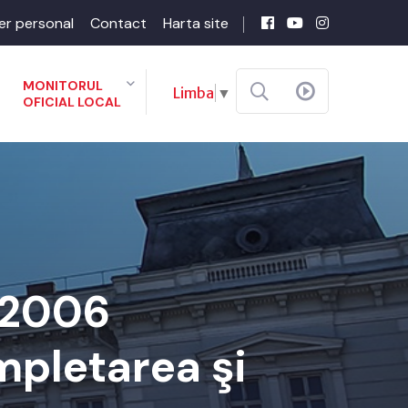
er personal
Contact
Harta site
MONITORUL
Limba
▼
OFICIAL LOCAL
2-2006
mpletarea şi