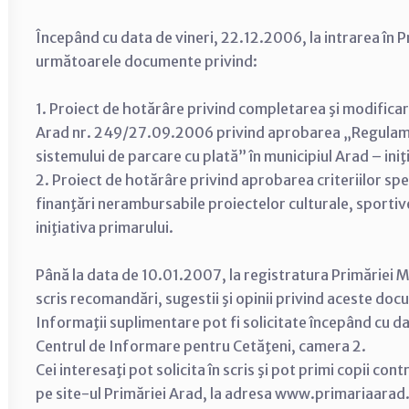
Începând cu data de vineri, 22.12.2006, la intrarea în P
următoarele documente privind:
1. Proiect de hotărâre privind completarea şi modificare
Arad nr. 249/27.09.2006 privind aprobarea „Regulamen
sistemului de parcare cu plată” în municipiul Arad – iniţ
2. Proiect de hotărâre privind aprobarea criteriilor spe
finanţări nerambursabile proiectelor culturale, sportive
iniţiativa primarului.
Până la data de 10.01.2007, la registratura Primăriei Mu
scris recomandări, sugestii şi opinii privind aceste do
Informaţii suplimentare pot fi solicitate începând cu d
Centrul de Informare pentru Cetăţeni, camera 2.
Cei interesaţi pot solicita în scris şi pot primi copii con
pe site-ul Primăriei Arad, la adresa www.primariaarad