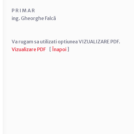
P R I M A R
ing. Gheorghe Falcă
Va rugam sa utilizati optiunea VIZUALIZARE PDF.
Vizualizare PDF
[
Înapoi
]