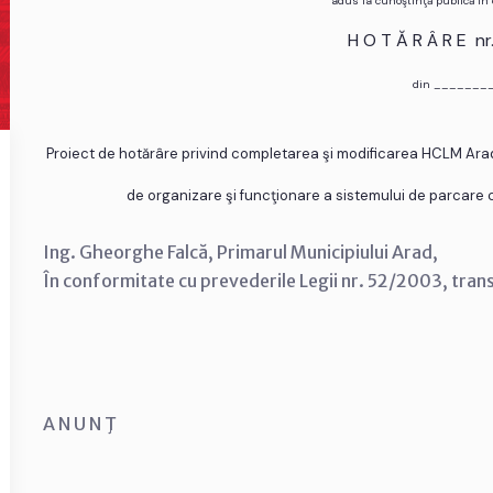
adus la cunoştinţă publică în
H O T Ă R Â R E n
din _______
Proiect de hotărâre privind completarea şi modificarea HCLM Ar
de organizare şi funcţionare a sistemului de parcare cu
Ing. Gheorghe Falcă, Primarul Municipiului Arad,
În conformitate cu prevederile Legii nr. 52/2003, tran
A N U N Ţ