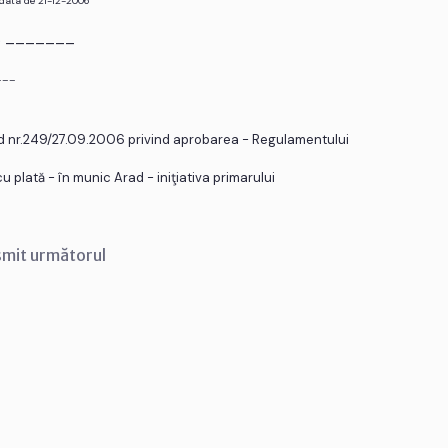
 data de 21-12-2006
r. _______
___
ad nr.249/27.09.2006 privind aprobarea - Regulamentului
 plată - în munic Arad - iniţiativa primarului
smit următorul