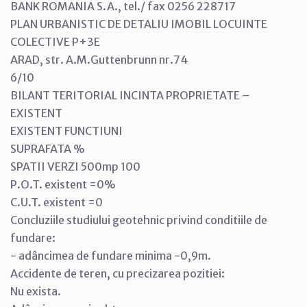
BANK ROMANIA S.A., tel./ fax 0256 228717
PLAN URBANISTIC DE DETALIU IMOBIL LOCUINTE
COLECTIVE P+3E
ARAD, str. A.M.Guttenbrunn nr.74
6/10
BILANT TERITORIAL INCINTA PROPRIETATE –
EXISTENT
EXISTENT FUNCTIUNI
SUPRAFATA %
SPATII VERZI 500mp 100
P.O.T. existent =0%
C.U.T. existent =0
Concluziile studiului geotehnic privind conditiile de
fundare:
- adâncimea de fundare minima -0,9m.
Accidente de teren, cu precizarea pozitiei:
Nu exista.