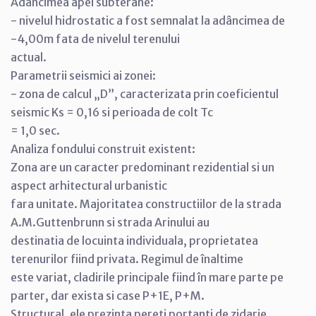
Adâncimea apei subterane:
- nivelul hidrostatic a fost semnalat la adâncimea de
-4,00m fata de nivelul terenului
actual.
Parametrii seismici ai zonei:
- zona de calcul „D”, caracterizata prin coeficientul
seismic Ks = 0,16 si perioada de colt Tc
= 1,0 sec.
Analiza fondului construit existent:
Zona are un caracter predominant rezidential si un
aspect arhitectural urbanistic
fara unitate. Majoritatea constructiilor de la strada
A.M.Guttenbrunn si strada Arinului au
destinatia de locuinta individuala, proprietatea
terenurilor fiind privata. Regimul de înaltime
este variat, cladirile principale fiind în mare parte pe
parter, dar exista si case P+1E, P+M.
Structural, ele prezinta pereti portanti de zidarie,