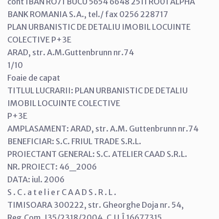
cont IBAN RO71 BUCU 5654 6648 2511 RO01 ALPHA
BANK ROMANIA S.A., tel./ fax 0256 228717
PLAN URBANISTIC DE DETALIU IMOBIL LOCUINTE
COLECTIVE P+3E
ARAD, str. A.M.Guttenbrunn nr.74
1/10
Foaie de capat
TITLUL LUCRARII: PLAN URBANISTIC DE DETALIU
IMOBIL LOCUINTE COLECTIVE
P+3E
AMPLASAMENT: ARAD, str. A.M. Guttenbrunn nr.74
BENEFICIAR: S.C. FRIUL TRADE S.R.L.
PROIECTANT GENERAL: S.C. ATELIER CAAD S.R.L.
NR. PROIECT: 46_2006
DATA: iul. 2006
S . C . a t e l i e r C A A D S . R . L .
TIMISOARA 300222, str. Gheorghe Doja nr. 54,
Reg.Com. J35/2318/2004, C.U.Î 16677315,