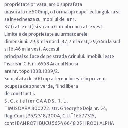
proprietate privata, are o suprafata
masurata de 500mp, o forma aproape rectangulara si
se învecineaza cu imobilul de la nr.
37 (catre est) si strada Gutenbrunn catre vest.
Limitele de proprietate au urmatoarele
dimensiuni: 29,9m la nord, 37,7m la est, 29,64m la sud
si 16,46 m la vest. Accesul
principal se face de pe strada Arinului. Imobilul este
înscris în C.F. nr.6568 Aradul Nou si
are nr. topo 1338.1339/2.
Suprafata de 500 mp a terenului este în prezent
ocupata de zona verde, fiind libera
de constructii.
S . C . a t e l i e r C A A D S . R . L .
TIMISOARA 300222, str. Gheorghe Doja nr. 54,
Reg.Com. J35/2318/2004, C.U.Î 16677315,
cont IBAN RO71 BUCU 5654 6648 2511 RO01 ALPHA