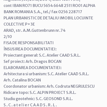
cont IBAN RO71 BUCU 5654 6648 2511 RO01 ALPHA
BANK ROMANIA S.A., tel./ fax 0256 228717
PLAN URBANISTIC DE DETALIU IMOBIL LOCUINTE
COLECTIVE P+3E
ARAD, str. A.M.Guttenbrunn nr.74
2/10
FISA DE RESPONSABILITATI
ÎNSUSIREA DOCUMENTATIEI:
Proiectant general: S.C. Atelier CAAD S.R.L.
Sef proiect: Arh. Dragos BOCAN
ELABORAREA DOCUMENTATIEI:
Arhitectura si urbanism: S.C. Atelier CAAD S.R.L.
Arh. Catalina BOCAN
Coordonator urbanism: Arh. Codruta NEGRULESCU
Ridicare topo: S.C. ALPIN PROIECT S.R.L.
Studiu geotehnic: S.C. GEOSOND S.R.L.
S . C . a t e l i e r C A A D S . R . L .