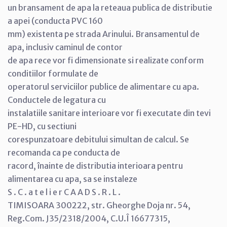
un bransament de apa la reteaua publica de distributie
a apei (conducta PVC 160
mm) existenta pe strada Arinului. Bransamentul de
apa, inclusiv caminul de contor
de apa rece vor fi dimensionate si realizate conform
conditiilor formulate de
operatorul serviciilor publice de alimentare cu apa.
Conductele de legatura cu
instalatiile sanitare interioare vor fi executate din tevi
PE-HD, cu sectiuni
corespunzatoare debitului simultan de calcul. Se
recomanda ca pe conducta de
racord, înainte de distributia interioara pentru
alimentarea cu apa, sa se instaleze
S . C . a t e l i e r C A A D S . R . L .
TIMISOARA 300222, str. Gheorghe Doja nr. 54,
Reg.Com. J35/2318/2004, C.U.Î 16677315,