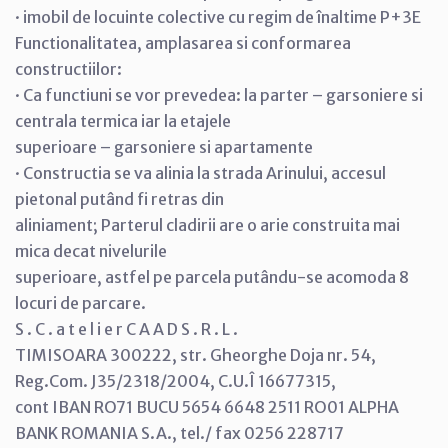
· imobil de locuinte colective cu regim de înaltime P+3E
Functionalitatea, amplasarea si conformarea
constructiilor:
· Ca functiuni se vor prevedea: la parter – garsoniere si
centrala termica iar la etajele
superioare – garsoniere si apartamente
· Constructia se va alinia la strada Arinului, accesul
pietonal putând fi retras din
aliniament; Parterul cladirii are o arie construita mai
mica decat nivelurile
superioare, astfel pe parcela putându-se acomoda 8
locuri de parcare.
S . C . a t e l i e r C A A D S . R . L .
TIMISOARA 300222, str. Gheorghe Doja nr. 54,
Reg.Com. J35/2318/2004, C.U.Î 16677315,
cont IBAN RO71 BUCU 5654 6648 2511 RO01 ALPHA
BANK ROMANIA S.A., tel./ fax 0256 228717