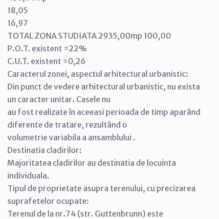
18,05
16,97
TOTAL ZONA STUDIATA 2935,00mp 100,00
P.O.T. existent =22%
C.U.T. existent =0,26
Caracterul zonei, aspectul arhitectural urbanistic:
Din punct de vedere arhitectural urbanistic, nu exista
un caracter unitar. Casele nu
au fost realizate în aceeasi perioada de timp aparând
diferente de tratare, rezultând o
volumetrie variabila a ansamblului .
Destinatia cladirilor:
Majoritatea cladirilor au destinatia de locuinta
individuala.
Tipul de proprietate asupra terenului, cu precizarea
suprafetelor ocupate:
Terenul de la nr.74 (str. Guttenbrunn) este