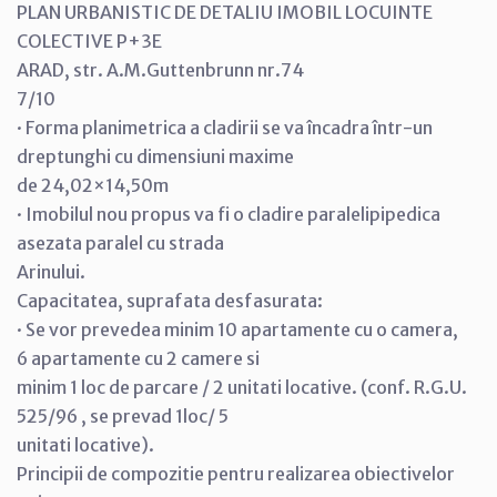
PLAN URBANISTIC DE DETALIU IMOBIL LOCUINTE
COLECTIVE P+3E
ARAD, str. A.M.Guttenbrunn nr.74
7/10
· Forma planimetrica a cladirii se va încadra într-un
dreptunghi cu dimensiuni maxime
de 24,02×14,50m
· Imobilul nou propus va fi o cladire paralelipipedica
asezata paralel cu strada
Arinului.
Capacitatea, suprafata desfasurata:
· Se vor prevedea minim 10 apartamente cu o camera,
6 apartamente cu 2 camere si
minim 1 loc de parcare / 2 unitati locative. (conf. R.G.U.
525/96 , se prevad 1loc/ 5
unitati locative).
Principii de compozitie pentru realizarea obiectivelor