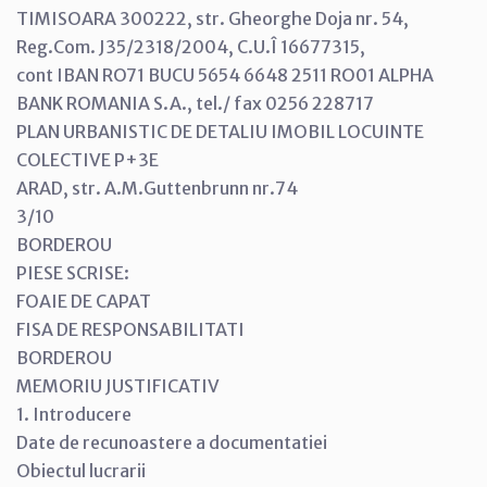
TIMISOARA 300222, str. Gheorghe Doja nr. 54,
Reg.Com. J35/2318/2004, C.U.Î 16677315,
cont IBAN RO71 BUCU 5654 6648 2511 RO01 ALPHA
BANK ROMANIA S.A., tel./ fax 0256 228717
PLAN URBANISTIC DE DETALIU IMOBIL LOCUINTE
COLECTIVE P+3E
ARAD, str. A.M.Guttenbrunn nr.74
3/10
BORDEROU
PIESE SCRISE:
FOAIE DE CAPAT
FISA DE RESPONSABILITATI
BORDEROU
MEMORIU JUSTIFICATIV
1. Introducere
Date de recunoastere a documentatiei
Obiectul lucrarii