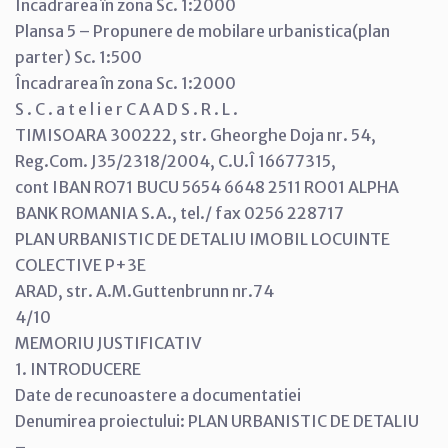
Încadrarea în zona Sc. 1:2000
Plansa 5 – Propunere de mobilare urbanistica(plan
parter) Sc. 1:500
Încadrarea în zona Sc. 1:2000
S . C . a t e l i e r C A A D S . R . L .
TIMISOARA 300222, str. Gheorghe Doja nr. 54,
Reg.Com. J35/2318/2004, C.U.Î 16677315,
cont IBAN RO71 BUCU 5654 6648 2511 RO01 ALPHA
BANK ROMANIA S.A., tel./ fax 0256 228717
PLAN URBANISTIC DE DETALIU IMOBIL LOCUINTE
COLECTIVE P+3E
ARAD, str. A.M.Guttenbrunn nr.74
4/10
MEMORIU JUSTIFICATIV
1. INTRODUCERE
Date de recunoastere a documentatiei
Denumirea proiectului: PLAN URBANISTIC DE DETALIU
–