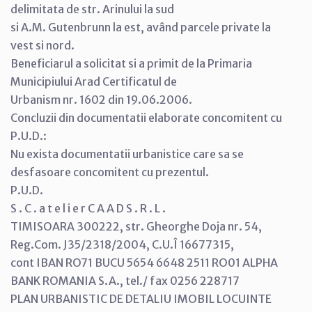
delimitata de str. Arinului la sud
si A.M. Gutenbrunn la est, având parcele private la
vest si nord.
Beneficiarul a solicitat si a primit de la Primaria
Municipiului Arad Certificatul de
Urbanism nr. 1602 din 19.06.2006.
Concluzii din documentatii elaborate concomitent cu
P.U.D.:
Nu exista documentatii urbanistice care sa se
desfasoare concomitent cu prezentul.
P.U.D.
S . C . a t e l i e r C A A D S . R . L .
TIMISOARA 300222, str. Gheorghe Doja nr. 54,
Reg.Com. J35/2318/2004, C.U.Î 16677315,
cont IBAN RO71 BUCU 5654 6648 2511 RO01 ALPHA
BANK ROMANIA S.A., tel./ fax 0256 228717
PLAN URBANISTIC DE DETALIU IMOBIL LOCUINTE