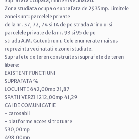
Suprafata ocupata, limite si vecinatati:
Zona studiata ocupa o suprafata de 2935mp. Limitele
zonei sunt: parcelele private
de la nr. 37, 72, 74 si 1A de pe strada Arinului si
parcelele private de la nr. 93 si 95 de pe
strada A.M. Gutenbrunn. Cele enumerate mai sus
reprezinta vecinatatile zonei studiate.
Suprafete de teren construite si suprafete de teren
libere:
EXISTENT FUNCTIUNI
SUPRAFATA %
LOCUINTE 642,00mp 21,87
SPATII VERZI 1212,00mp 41,29
CAI DE COMUNICATIE
- carosabil
- platforme acces si trotuare
530,00mp
498,00mp