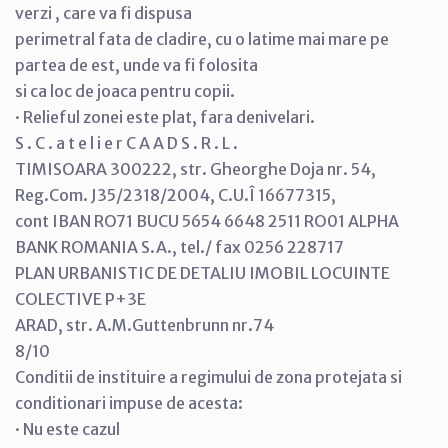
verzi , care va fi dispusa
perimetral fata de cladire, cu o latime mai mare pe
partea de est, unde va fi folosita
si ca loc de joaca pentru copii.
· Relieful zonei este plat, fara denivelari.
S . C . a t e l i e r C A A D S . R . L .
TIMISOARA 300222, str. Gheorghe Doja nr. 54,
Reg.Com. J35/2318/2004, C.U.Î 16677315,
cont IBAN RO71 BUCU 5654 6648 2511 RO01 ALPHA
BANK ROMANIA S.A., tel./ fax 0256 228717
PLAN URBANISTIC DE DETALIU IMOBIL LOCUINTE
COLECTIVE P+3E
ARAD, str. A.M.Guttenbrunn nr.74
8/10
Conditii de instituire a regimului de zona protejata si
conditionari impuse de acesta:
· Nu este cazul