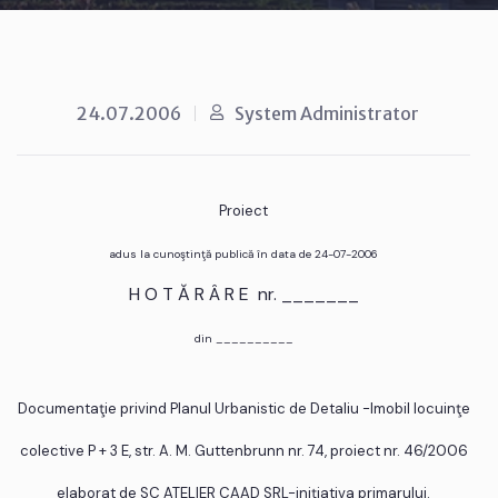
24.07.2006
System Administrator
Proiect
adus la cunoştinţă publică în data de 24-07-2006
H O T Ă R Â R E nr. _______
din __________
Documentaţie privind Planul Urbanistic de Detaliu -Imobil locuinţe
colective P + 3 E, str. A. M. Guttenbrunn nr. 74, proiect nr. 46/2006
elaborat de SC ATELIER CAAD SRL-iniţiativa primarului.