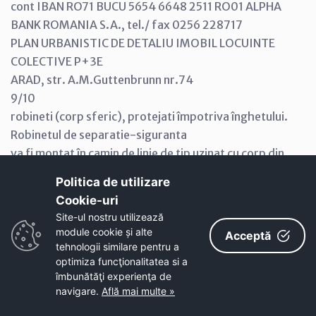
cont IBAN RO71 BUCU 5654 6648 2511 RO01 ALPHA
BANK ROMANIA S.A., tel./ fax 0256 228717
PLAN URBANISTIC DE DETALIU IMOBIL LOCUINTE
COLECTIVE P+3E
ARAD, str. A.M.Guttenbrunn nr.74
9/10
robineti (corp sferic), protejati împotriva înghetului.
Robinetul de separatie-siguranta
va fi montat în camin de linie de tip uzinat cu corp din
material plastic sau în
Politica de utilizare
subsolul tehnic al imobilului.
Cookie-uri‎
· Canalizarea: se va realiza un racord la reteaua de
Site-ul nostru utilizează
canalizare menajera existenta pe
module cookie și alte
Acceptă
str. Arinului.
tehnologii similare pentru a
optimiza funcţionalitatea si a
Colectorul de racord si reteaua de canalizare menajera
îmbunătăţi experienţa de
din incinta urmeaza a se
navigare.
Află mai multe »
executa din tuburi PVC 200 mm, montate sub