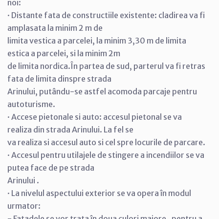
noi:
· Distante fata de constructiile existente: cladirea va fi
amplasata la minim 2 m de
limita vestica a parcelei, la minim 3,30 m de limita
estica a parcelei, si la minim 2m
de limita nordica.În partea de sud, parterul va fi retras
fata de limita dinspre strada
Arinului, putându-se astfel acomoda parcaje pentru
autoturisme.
· Accese pietonale si auto: accesul pietonal se va
realiza din strada Arinului. La fel se
va realiza si accesul auto si cel spre locurile de parcare.
· Accesul pentru utilajele de stingere a incendiilor se va
putea face de pe strada
Arinului .
· La nivelul aspectului exterior se va opera în modul
urmator:
- Fatadele se vor trata în doua culori majore , pentru a