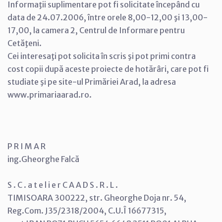
Informaţii suplimentare pot fi solicitate începând cu
data de 24.07.2006, între orele 8,00-12,00 şi 13,00-
17,00, la camera 2, Centrul de Informare pentru
Cetăţeni.
Cei interesaţi pot solicita în scris şi pot primi contra
cost copii după aceste proiecte de hotărâri, care pot fi
studiate şi pe site-ul Primăriei Arad, la adresa
www.primariaarad.ro.
P R I M A R
ing.Gheorghe Falcă
S . C . a t e l i e r C A A D S . R . L .
TIMISOARA 300222, str. Gheorghe Doja nr. 54,
Reg.Com. J35/2318/2004, C.U.Î 16677315,