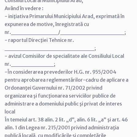
Consiliul Local al Municipiului Arad,
Având în vedere :
- iniţiativa Primarului Municipiului Arad, exprimată în
expunerea de motive, înregistrată cu
nr.___________/_______________;
- raportul Direcţiei Tehnice nr.
_____________________;
- avizul Comisiilor de specialitate ale Consiliului Local
nr.__________;
-În considerarea prevederilor H.G. nr. 955/2004
pentru aprobarea reglementărilor-cadru de aplicare a
Ordonanţei Guvernului nr. 71/2002 privind
organizarea şi funcţionarea serviciilor publice de
administrare a domeniului public şi privat de interes
local
În temeiul art. 38 alin. 2 lit. „d“, alin. 6 lit. „a“ şi art. 46
alin. 1 din Legea nr. 215/2001 privind administraţia
publică locală, cu modificările şi completările