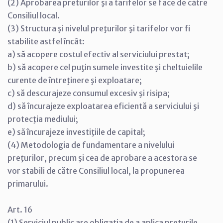
(2) Aprobarea preturilor şi a tarifelor se face de către
Consiliul local.
(3) Structura şi nivelul preţurilor şi tarifelor vor fi
stabilite astfel încât:
a) să acopere costul efectiv al serviciului prestat;
b) să acopere cel puţin sumele investite şi cheltuielile
curente de întreţinere şi exploatare;
c) să descurajeze consumul excesiv şi risipa;
d) să încurajeze exploatarea eficientă a serviciului şi
protecţia mediului;
e) să încurajeze investiţiile de capital;
(4) Metodologia de fundamentare a nivelului
preţurilor, precum şi cea de aprobare a acestora se
vor stabili de către Consiliul local, la propunerea
primarului.
Art. 16
(1) Serviciul public are obligaţia de a aplica preţurile