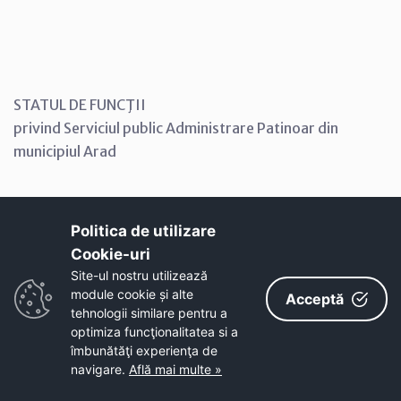
STATUL DE FUNCŢII
privind Serviciul public Administrare Patinoar din
municipiul Arad
Politica de utilizare
Cookie-uri‎
Nr. crt. Funcţia Nivel studii Număr posturi
Site-ul nostru utilizează
1. Şef birou public – Insp. de spec. gr. IA S 1
module cookie și alte
Acceptă
2. Referent I M 3
tehnologii similare pentru a
optimiza funcţionalitatea si a
3. Referent debutant M 3
îmbunătăţi experienţa de
TOTAL: 7
navigare.
Află mai multe »