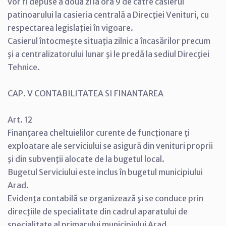
vor fi depuse a doua zi la ora 9 de către casierul
patinoarului la casieria centrală a Direcţiei Venituri, cu
respectarea legislaţiei în vigoare.
Casierul întocmeşte situaţia zilnic a încasărilor precum
şi a centralizatorului lunar şi le predă la sediul Direcţiei
Tehnice.
CAP. V CONTABILITATEA SI FINANTAREA
Art. 12
Finanţarea cheltuielilor curente de funcţionare ţi
exploatare ale serviciului se asigură din venituri proprii
şi din subvenţii alocate de la bugetul local.
Bugetul Serviciului este inclus în bugetul municipiului
Arad.
Evidenţa contabilă se organizează şi se conduce prin
direcţiile de specialitate din cadrul aparatului de
specialitate al primarului municipiului Arad.