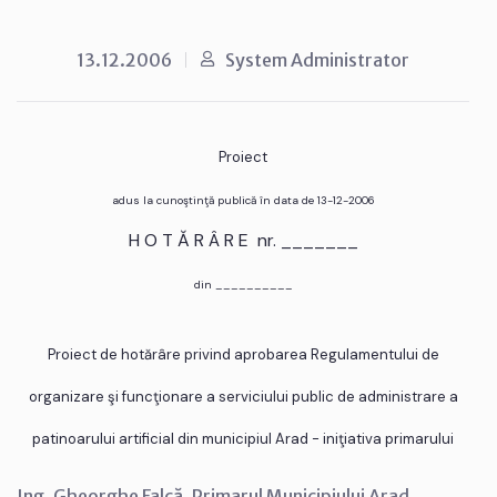
13.12.2006
System Administrator
Proiect
adus la cunoştinţă publică în data de 13-12-2006
H O T Ă R Â R E nr. _______
din __________
Proiect de hotărâre privind aprobarea Regulamentului de
organizare şi funcţionare a serviciului public de administrare a
patinoarului artificial din municipiul Arad - iniţiativa primarului
Ing. Gheorghe Falcă, Primarul Municipiului Arad,