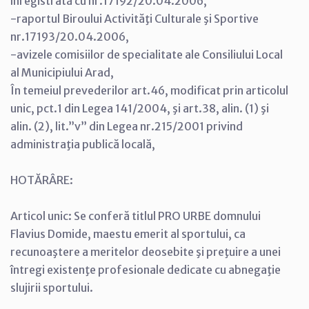
înregistrată cu nr.17192/20.04.2006,
-raportul Biroului Activităţi Culturale şi Sportive
nr.17193/20.04.2006,
-avizele comisiilor de specialitate ale Consiliului Local
al Municipiului Arad,
În temeiul prevederilor art.46, modificat prin articolul
unic, pct.1 din Legea 141/2004, şi art.38, alin. (1) şi
alin. (2), lit.”v” din Legea nr.215/2001 privind
administraţia publică locală,
HOTĂRÂRE:
Articol unic: Se conferă titlul PRO URBE domnului
Flavius Domide, maestu emerit al sportului, ca
recunoaştere a meritelor deosebite şi preţuire a unei
întregi existenţe profesionale dedicate cu abnegaţie
slujirii sportului.