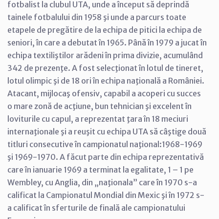
fotbalist la clubul UTA, unde a început să deprindă
tainele fotbalului din 1958 şi unde a parcurs toate
etapele de pregătire de la echipa de pitici la echipa de
seniori, în care a debutat în 1965. Până în 1979 a jucat în
echipa textiliştilor arădeni în prima divizie, acumulând
342 de prezenţe. A fost selecţionat în lotul de tineret,
lotul olimpic şi de 18 ori în echipa naţională a României.
Atacant, mijlocaş ofensiv, capabil a acoperi cu succes
o mare zonă de acţiune, bun tehnician şi excelent în
loviturile cu capul, a reprezentat ţara în 18 meciuri
internaţionale şi a reuşit cu echipa UTA să câştige două
titluri consecutive în campionatul naţional:1968-1969
şi 1969-1970. A făcut parte din echipa reprezentativă
care în ianuarie 1969 a terminat la egalitate, 1 – 1 pe
Wembley, cu Anglia, din „naţionala” care în 1970 s-a
calificat la Campionatul Mondial din Mexic şi în 1972 s-
a calificat în sferturile de finală ale campionatului