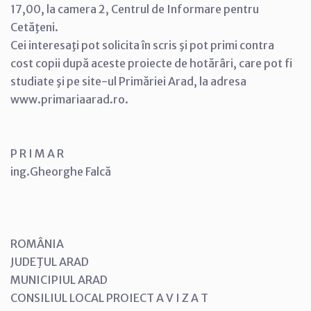
17,00, la camera 2, Centrul de Informare pentru
Cetăţeni.
Cei interesaţi pot solicita în scris şi pot primi contra
cost copii după aceste proiecte de hotărâri, care pot fi
studiate şi pe site-ul Primăriei Arad, la adresa
www.primariaarad.ro.
P R I M A R
ing.Gheorghe Falcă
ROMÂNIA
JUDEŢUL ARAD
MUNICIPIUL ARAD
CONSILIUL LOCAL PROIECT A V I Z A T