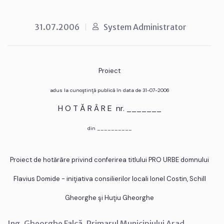
31.07.2006
System Administrator
Proiect
adus la cunoştinţă publică în data de 31-07-2006
H O T Ă R Â R E nr. _______
din __________
Proiect de hotărâre privind conferirea titlului PRO URBE domnului
Flavius Domide - iniţiativa consilierilor locali Ionel Costin, Schill
Gheorghe şi Huţiu Gheorghe
Ing. Gheorghe Falcă, Primarul Municipiului Arad,