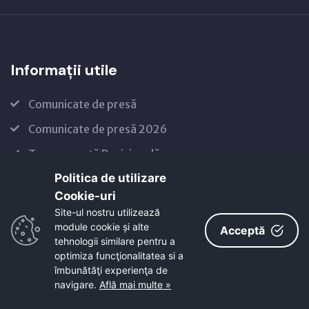
Informații utile
Comunicate de presă
Comunicate de presă 2026
Transparență Decizională
Politica de utilizare
Anunțuri dezbateri publice
Cookie-uri‎
Achiziții publice
Site-ul nostru utilizează
module cookie și alte
Licitații publice
Acceptă
tehnologii similare pentru a
optimiza funcţionalitatea si a
îmbunătăţi experienţa de
navigare.
Află mai multe »
Accesibilitate