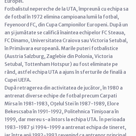
Europei.
Fotbalistul nepereche de la UTA, împreună cu echipa sa
de fotbal în 1972 elimina campioana lumii la fotbal,
Feyenoord FC, din Cupa Campionilor Europeni. După un
an şi jumătate se califică înaintea echipelor FC Steaua,
FC Dinamo, Universitatea Craiova sau Victoria Setubal,
în Primăvara europeană. Marile puteri fotbalistice
(Austria Salzburg, Zaglebie din Polonia, Victoria
Setubal, Tottenham Hotspur) au fost eliminate pe
rând, astfel echipa UTA a ajuns în sferturile de finală a
Cupei UEFA.
După retragerea din activitatea de jucător, în 1980 a
antrenat diverse echipe de fotbal precum Carpati
Mirsa în 1981-1983, Oţelul Stei în 1987-1989, Elore
Bekescsaba în 1991-1992, Politehnica Timişoara în
1999, dar mereu s-a întors la echipa UTA. În perioada
1983-1987 şi 1994-1999 a antrenat echipa de tineret,
iar între anii 1992-1993 revenind ca antrenor principal