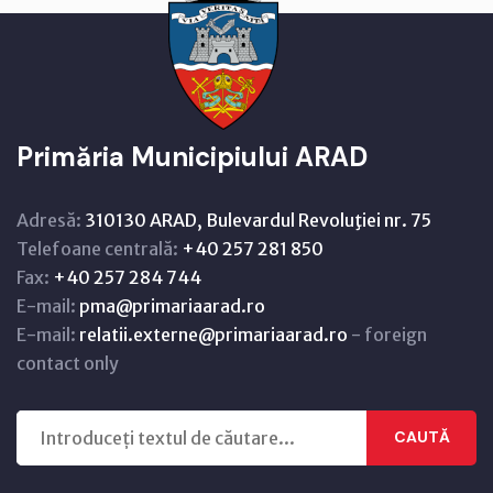
Primăria Municipiului ARAD
Adresă:
310130 ARAD, Bulevardul Revoluţiei nr. 75
Telefoane centrală:
+40 257 281 850
Fax:
+40 257 284 744
E-mail:
pma@primariaarad.ro
E-mail:
relatii.externe@primariaarad.ro
- foreign
contact only
CAUTĂ