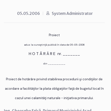
05.05.2006
System Administrator
Proiect
adus la cunoştinţă publică în data de 05-05-2006
H O T Ă R Â R E nr. _______
din __________
Proiect de hotărâre privind stabilirea procedurii şi condiţiilor de
acordare a facilităţilor la plata obligaţiilor faţă de bugetul local în
cazul unei calamităţi naturale - iniţiativa primarului.
Ing. Gheorghe Falcă, Primarul Municipiului Arad,