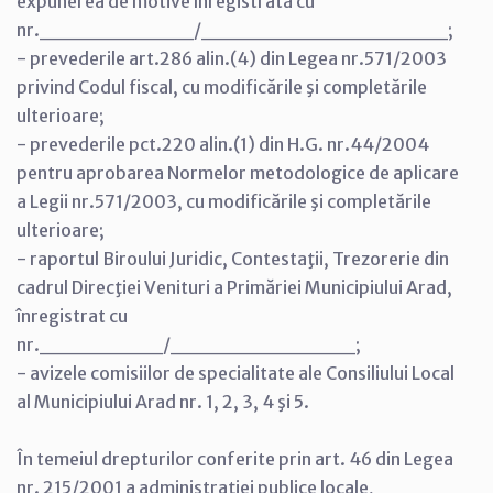
expunerea de motive înregistrată cu
nr.__________/________________;
- prevederile art.286 alin.(4) din Legea nr.571/2003
privind Codul fiscal, cu modificările şi completările
ulterioare;
- prevederile pct.220 alin.(1) din H.G. nr.44/2004
pentru aprobarea Normelor metodologice de aplicare
a Legii nr.571/2003, cu modificările şi completările
ulterioare;
- raportul Biroului Juridic, Contestaţii, Trezorerie din
cadrul Direcţiei Venituri a Primăriei Municipiului Arad,
înregistrat cu
nr.________/____________;
- avizele comisiilor de specialitate ale Consiliului Local
al Municipiului Arad nr. 1, 2, 3, 4 şi 5.
În temeiul drepturilor conferite prin art. 46 din Legea
nr. 215/2001 a administraţiei publice locale,