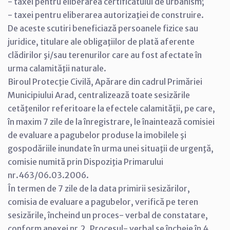
- taxei pentru eliberarea certificatului de urbanism;
- taxei pentru eliberarea autorizaţiei de construire.
De aceste scutiri beneficiază persoanele fizice sau
juridice, titulare ale obligaţiilor de plată aferente
clădirilor şi/sau terenurilor care au fost afectate în
urma calamităţii naturale.
Biroul Protecţie Civilă, Apărare din cadrul Primăriei
Municipiului Arad, centralizează toate sesizările
cetăţenilor referitoare la efectele calamităţii, pe care,
în maxim 7 zile de la înregistrare, le înaintează comisiei
de evaluare a pagubelor produse la imobilele şi
gospodăriile inundate în urma unei situaţii de urgenţă,
comisie numită prin Dispoziţia Primarului
nr.463/06.03.2006.
În termen de 7 zile de la data primirii sesizărilor,
comisia de evaluare a pagubelor, verifică pe teren
sesizările, încheind un proces- verbal de constatare,
conform anexei nr.2. Procesul- verbal se încheie în 4