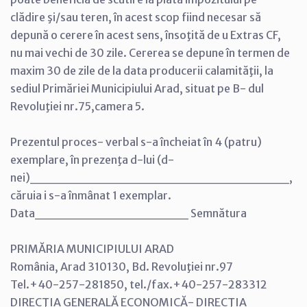
clădire şi/sau teren, în acest scop fiind necesar să
depună o cerere în acest sens, însoţită de u Extras CF,
nu mai vechi de 30 zile. Cererea se depune în termen de
maxim 30 de zile de la data producerii calamităţii, la
sediul Primăriei Municipiului Arad, situat pe B- dul
Revoluţiei nr.75,camera 5.
Prezentul proces- verbal s-a încheiat în 4 (patru)
exemplare, în prezenţa d-lui (d-
nei)___________________________,
căruia i s-a înmânat 1 exemplar.
Data________________ Semnătura
PRIMĂRIA MUNICIPIULUI ARAD
România, Arad 310130, Bd. Revoluţiei nr.97
Tel.+40-257-281850, tel./fax.+40-257-283312
DIRECŢIA GENERALĂ ECONOMICĂ- DIRECŢIA