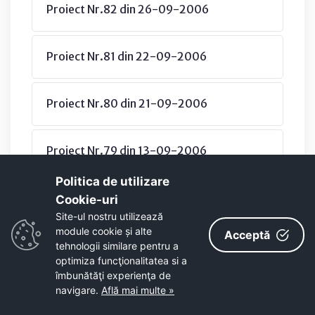
Proiect Nr.82 din 26-09-2006
Proiect Nr.81 din 22-09-2006
Proiect Nr.80 din 21-09-2006
Proiect Nr.79 din 13-09-2006
Politica de utilizare
Proiect Nr.78 din 13-09-2006
Cookie-uri‎
Site-ul nostru utilizează
module cookie și alte
Acceptă
Proiect Nr.77 din 06-09-2006
tehnologii similare pentru a
optimiza funcţionalitatea si a
îmbunătăţi experienţa de
navigare.
Află mai multe »
Proiect Nr.76 din 06-09-2006