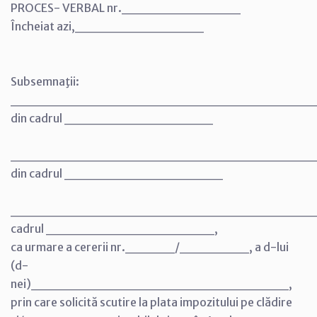
PROCES- VERBAL nr.____________
Încheiat azi,_____________
Subsemnaţii:
_______________________________
din cadrul _______________
_______________________________
din cadrul ________________
________________________________
cadrul _________________,
ca urmare a cererii nr._____/_______, a d-lui
(d-
nei)__________________________,
prin care solicită scutire la plata impozitului pe clădire