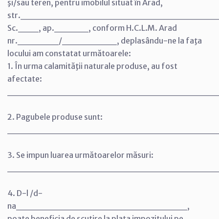
şi/sau teren, pentru imobilul situat în Arad,
str._____________________________nr
Sc.___, ap._____, conform H.C.L.M. Arad
nr.______/________, deplasându-ne la faţa
locului am constatat următoarele:
1. În urma calamităţii naturale produse, au fost
afectate:
______________________________
2. Pagubele produse sunt:
______________________________
3. Se impun luarea următoarelor măsuri:
______________________________
4. D-l /d-
na_________________________,
poate beneficia de scutire la plata impozitului pe