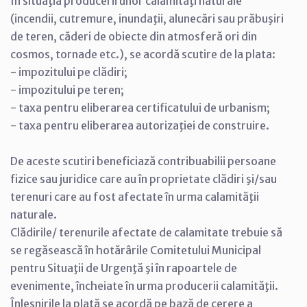
În situaţia producerii unor calamităţi naturale
(incendii, cutremure, inundaţii, alunecări sau prăbuşiri
de teren, căderi de obiecte din atmosferă ori din
cosmos, tornade etc.), se acordă scutire de la plata:
- impozitului pe clădiri;
- impozitului pe teren;
- taxa pentru eliberarea certificatului de urbanism;
- taxa pentru eliberarea autorizaţiei de construire.
De aceste scutiri beneficiază contribuabilii persoane
fizice sau juridice care au în proprietate clădiri şi/sau
terenuri care au fost afectate în urma calamităţii
naturale.
Clădirile/ terenurile afectate de calamitate trebuie să
se regăsească în hotărârile Comitetului Municipal
pentru Situaţii de Urgenţă şi în rapoartele de
evenimente, încheiate în urma producerii calamităţii.
Înlesnirile la plată se acordă pe bază de cerere a