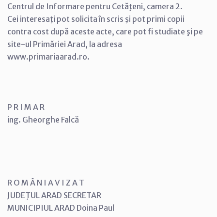
Centrul de Informare pentru Cetăţeni, camera 2.
Cei interesaţi pot solicita în scris şi pot primi copii
contra cost după aceste acte, care pot fi studiate şi pe
site-ul Primăriei Arad, la adresa
www.primariaarad.ro.
P R I M A R
ing. Gheorghe Falcă
R O M Â N I A V I Z A T
JUDEŢUL ARAD SECRETAR
MUNICIPIUL ARAD Doina Paul