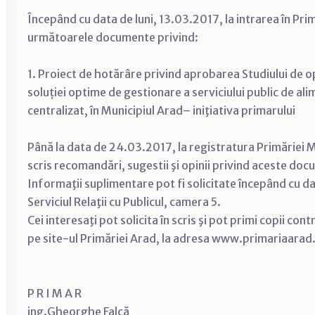
Începând cu data de luni, 13.03.2017, la intrarea în Pri
următoarele documente privind:
1. Proiect de hotărâre privind aprobarea Studiului de 
soluției optime de gestionare a serviciului public de al
centralizat, în Municipiul Arad– iniţiativa primarului
Până la data de 24.03.2017, la registratura Primăriei Mu
scris recomandări, sugestii şi opinii privind aceste do
Informaţii suplimentare pot fi solicitate începând cu da
Serviciul Relaţii cu Publicul, camera 5.
Cei interesaţi pot solicita în scris şi pot primi copii con
pe site-ul Primăriei Arad, la adresa www.primariaarad
P R I M A R
ing.Gheorghe Falcă