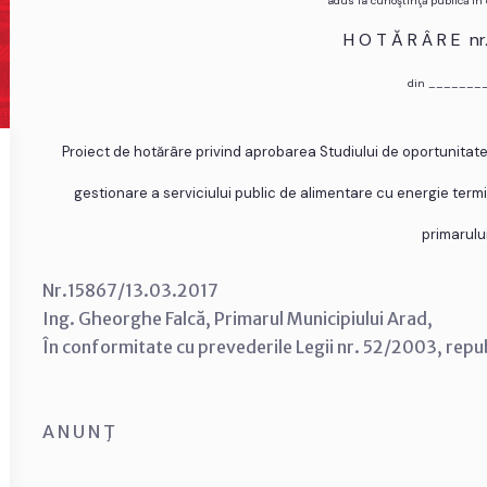
adus la cunoştinţă publică în
H O T Ă R Â R E n
din _______
Proiect de hotărâre privind aprobarea Studiului de oportunitate
gestionare a serviciului public de alimentare cu energie termic
primarulu
Nr.15867/13.03.2017
Ing. Gheorghe Falcă, Primarul Municipiului Arad,
În conformitate cu prevederile Legii nr. 52/2003, repu
A N U N Ţ