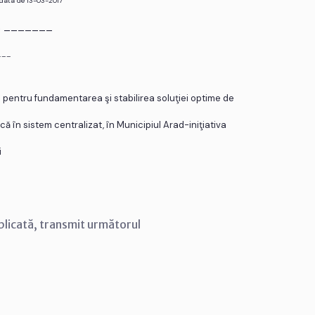
 data de 13-03-2017
r. _______
___
 pentru fundamentarea şi stabilirea soluţiei optime de
ă în sistem centralizat, în Municipiul Arad-iniţiativa
i
blicată, transmit următorul