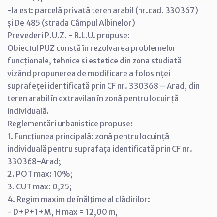
-la est: parcelă privată teren arabil (nr.cad. 330367)
și De 485 (strada Câmpul Albinelor)
Prevederi P.U.Z. - R.L.U. propuse:
Obiectul PUZ constă în rezolvarea problemelor
funcționale, tehnice si estetice din zona studiată
vizând propunerea de modificare a folosinței
suprafeței identificată prin CF nr. 330368 – Arad, din
teren arabil în extravilan în zonă pentru locuință
individuală.
Reglementări urbanistice propuse:
1. Funcţiunea principală: zonă pentru locuință
individuală pentru suprafața identificată prin CF nr.
330368-Arad;
2. POT max: 10%;
3. CUT max: 0,25;
4. Regim maxim de înălţime al clădirilor:
- D+P+1+M, H max = 12,00 m,