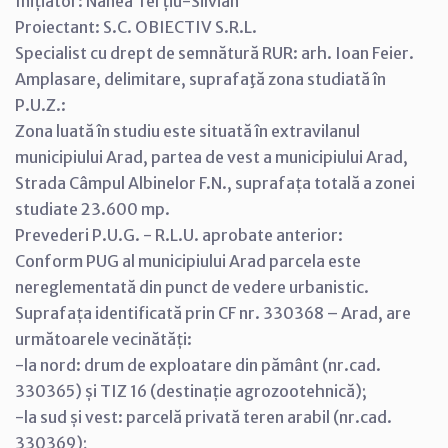
Inițiator: Nanea Terțiu-Silvian
Proiectant: S.C. OBIECTIV S.R.L.
Specialist cu drept de semnătură RUR: arh. Ioan Feier.
Amplasare, delimitare, suprafaţă zona studiată în
P.U.Z.:
Zona luată în studiu este situată în extravilanul
municipiului Arad, partea de vest a municipiului Arad,
Strada Câmpul Albinelor F.N., suprafața totală a zonei
studiate 23.600 mp.
Prevederi P.U.G. - R.L.U. aprobate anterior:
Conform PUG al municipiului Arad parcela este
nereglementată din punct de vedere urbanistic.
Suprafața identificată prin CF nr. 330368 – Arad, are
următoarele vecinătăți:
-la nord: drum de exploatare din pământ (nr.cad.
330365) și TIZ 16 (destinație agrozootehnică);
-la sud și vest: parcelă privată teren arabil (nr.cad.
330369);