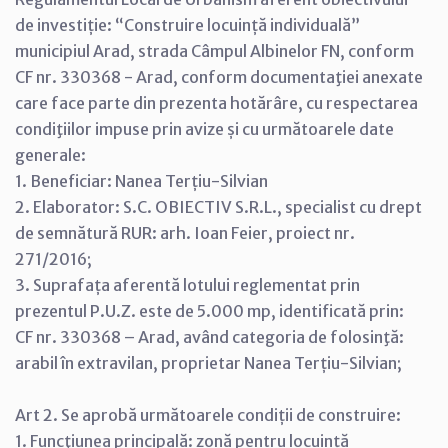
de investiție: “Construire locuință individuală”
municipiul Arad, strada Câmpul Albinelor FN, conform
CF nr. 330368 - Arad, conform documentaţiei anexate
care face parte din prezenta hotărâre, cu respectarea
condiţiilor impuse prin avize și cu următoarele date
generale:
1. Beneficiar: Nanea Terțiu-Silvian
2. Elaborator: S.C. OBIECTIV S.R.L., specialist cu drept
de semnătură RUR: arh. Ioan Feier, proiect nr.
271/2016;
3. Suprafața aferentă lotului reglementat prin
prezentul P.U.Z. este de 5.000 mp, identificată prin:
CF nr. 330368 – Arad, având categoria de folosinţă:
arabil în extravilan, proprietar Nanea Terțiu-Silvian;
Art 2. Se aprobă următoarele condiții de construire:
1. Funcţiunea principală: zonă pentru locuință