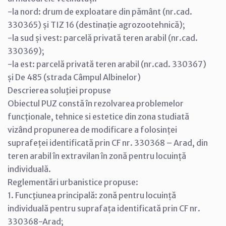
-la nord: drum de exploatare din pământ (nr.cad.
330365) și TIZ 16 (destinație agrozootehnică);
-la sud și vest: parcelă privată teren arabil (nr.cad.
330369);
-la est: parcelă privată teren arabil (nr.cad. 330367)
și De 485 (strada Câmpul Albinelor)
Descrierea soluţiei propuse
Obiectul PUZ constă în rezolvarea problemelor
funcționale, tehnice si estetice din zona studiată
vizând propunerea de modificare a folosinței
suprafeței identificată prin CF nr. 330368 – Arad, din
teren arabil în extravilan în zonă pentru locuință
individuală.
Reglementări urbanistice propuse:
1. Funcţiunea principală: zonă pentru locuință
individuală pentru suprafața identificată prin CF nr.
330368-Arad;