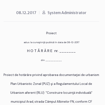
08.12.2017
System Administrator
Proiect
adus la cunoştinţă publică în data de 08-12-2017
H O T Ă R Â R E nr. _______
din __________
Proiect de hotărâre privind aprobarea documentaţiei de urbanism
Plan Urbanistic Zonal (PUZ) şi a Regulamentului Local de
Urbanism aferent (RLU): "Construire locuinţă individuală"
municipiul Arad, strada Câmpul Albinelor FN, conform CF