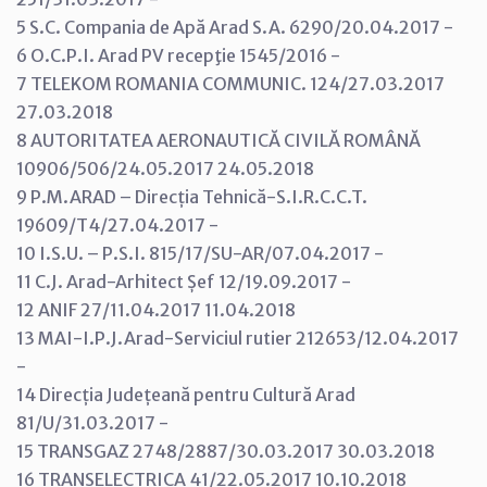
5 S.C. Compania de Apă Arad S.A. 6290/20.04.2017 -
6 O.C.P.I. Arad PV recepţie 1545/2016 -
7 TELEKOM ROMANIA COMMUNIC. 124/27.03.2017
27.03.2018
8 AUTORITATEA AERONAUTICĂ CIVILĂ ROMÂNĂ
10906/506/24.05.2017 24.05.2018
9 P.M.ARAD – Direcția Tehnică-S.I.R.C.C.T.
19609/T4/27.04.2017 -
10 I.S.U. – P.S.I. 815/17/SU-AR/07.04.2017 -
11 C.J. Arad-Arhitect Șef 12/19.09.2017 -
12 ANIF 27/11.04.2017 11.04.2018
13 MAI-I.P.J.Arad-Serviciul rutier 212653/12.04.2017
-
14 Direcția Județeană pentru Cultură Arad
81/U/31.03.2017 -
15 TRANSGAZ 2748/2887/30.03.2017 30.03.2018
16 TRANSELECTRICA 41/22.05.2017 10.10.2018