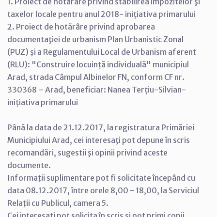
1. Proiect de hotărâre privind stabilirea impozitelor şi
taxelor locale pentru anul 2018- inițiativa primarului
2. Proiect de hotărâre privind aprobarea
documentaţiei de urbanism Plan Urbanistic Zonal
(PUZ) şi a Regulamentului Local de Urbanism aferent
(RLU): "Construire locuință individuală" municipiul
Arad, strada Câmpul Albinelor FN, conform CF nr.
330368 – Arad, beneficiar: Nanea Terțiu-Silvian-
inițiativa primarului
Până la data de 21.12.2017, la registratura Primăriei
Municipiului Arad, cei interesaţi pot depune în scris
recomandări, sugestii şi opinii privind aceste
documente.
Informaţii suplimentare pot fi solicitate începând cu
data 08.12.2017, între orele 8,00 - 18,00, la Serviciul
Relaţii cu Publicul, camera 5.
Cei interesaţi pot solicita în scris şi pot primi copii