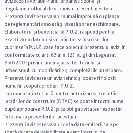
avizează favorabil Planul urbanistic zonal şi
Regulamentul local de urbanism aferent acestuia.
Prezentul aviz este valabil numai împreună cu planşa
de reglementări anexată şi vizată spre neschimbare.
Elaboratorul şi beneficiarul P.U.Z. răspund pentru
exactitatea datelor şi veridicitatea înscrisurilor
cuprinse în P.U.Z. care face obiectul prezentului aviz, în
conformitate cu art. 63 alin. (2) lit. g) din Legea nr.
350/2001 privind amenajarea teritoriului şi
urbanismul, cu modificările şi completările ulterioare.
Prezentul aviz este un aviz tehnic şi poate fi folosit
numai în scopul aprobării P.U.Z.
Documentaţia tehnică pentru autorizarea executării
lucrărilor de construire (DTAC) se poate întocmi numai
după aprobarea P.U.Z. şi cu obligativitatea respectării
întocmai a prevederilor acestuia.
Prezentul aviz este valabil de la data emiterii sale pe
toată durata de valabilitate a certificatului de