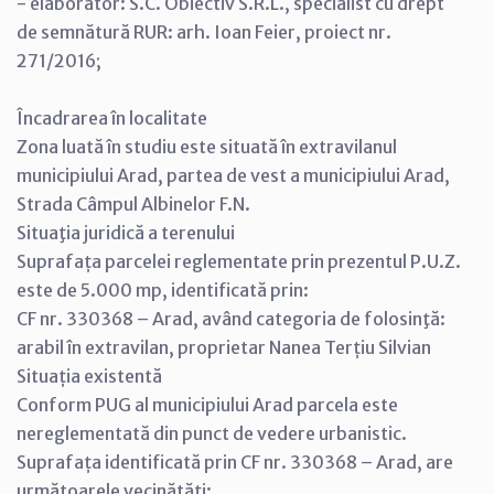
- elaborator: S.C. Obiectiv S.R.L., specialist cu drept
de semnătură RUR: arh. Ioan Feier, proiect nr.
271/2016;
Încadrarea în localitate
Zona luată în studiu este situată în extravilanul
municipiului Arad, partea de vest a municipiului Arad,
Strada Câmpul Albinelor F.N.
Situaţia juridică a terenului
Suprafața parcelei reglementate prin prezentul P.U.Z.
este de 5.000 mp, identificată prin:
CF nr. 330368 – Arad, având categoria de folosinţă:
arabil în extravilan, proprietar Nanea Terțiu Silvian
Situația existentă
Conform PUG al municipiului Arad parcela este
nereglementată din punct de vedere urbanistic.
Suprafața identificată prin CF nr. 330368 – Arad, are
următoarele vecinătăți: