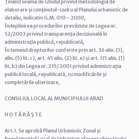
Ţinând seama de Ghidul privind metodologia de
elaborare şi conţinutul-cadru al Planului urbanistic de
detaliu, indicativ G.M. 010 – 2000,
Îndeplinirea procedurilor prevăzute de Legea nr.
52/2003 privind transparenţa decizională în
administraţia publică, republicată,
În temeiul drepturilor conferite prin art. 36 alin. (1),
alin. (5) lit. c), art. 45 alin. (2) lit. e) şi art. 115 alin. (1)
lit. b) din Legea nr. 215/ 2001 privind administraţia
publică locală, republicată, cu modificările şi
completările ulterioare,
CONSILIUL LOCAL AL MUNICIPIULUI ARAD
H O T Ă R Ă Ș T E
Art.1. Se aprobă Planul Urbanistic Zonal şi
Regulamentul Local de Urbanism aferent obiectivului