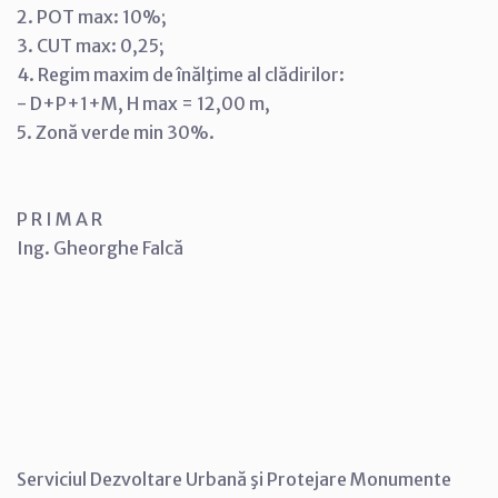
2. POT max: 10%;
3. CUT max: 0,25;
4. Regim maxim de înălţime al clădirilor:
- D+P+1+M, H max = 12,00 m,
5. Zonă verde min 30%.
P R I M A R
Ing. Gheorghe Falcă
Serviciul Dezvoltare Urbană şi Protejare Monumente