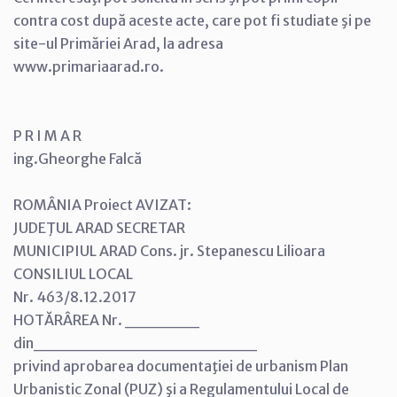
contra cost după aceste acte, care pot fi studiate şi pe
site-ul Primăriei Arad, la adresa
www.primariaarad.ro.
P R I M A R
ing.Gheorghe Falcă
ROMÂNIA Proiect AVIZAT:
JUDEŢUL ARAD SECRETAR
MUNICIPIUL ARAD Cons. jr. Stepanescu Lilioara
CONSILIUL LOCAL
Nr. 463/8.12.2017
HOTĂRÂREA Nr. ______
din__________________
privind aprobarea documentaţiei de urbanism Plan
Urbanistic Zonal (PUZ) şi a Regulamentului Local de