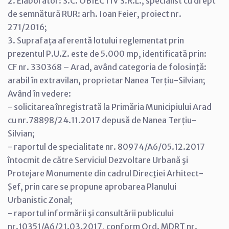
2. Elaborator: S.C. OBIECTIV S.R.L., specialist cu drept
de semnătură RUR: arh. Ioan Feier, proiect nr.
271/2016;
3. Suprafața aferentă lotului reglementat prin
prezentul P.U.Z. este de 5.000 mp, identificată prin:
CF nr. 330368 – Arad, având categoria de folosinţă:
arabil în extravilan, proprietar Nanea Terțiu-Silvian;
Având în vedere:
- solicitarea înregistrată la Primăria Municipiului Arad
cu nr.78898/24.11.2017 depusă de Nanea Terțiu-
Silvian;
- raportul de specialitate nr. 80974/A6/05.12.2017
întocmit de către Serviciul Dezvoltare Urbană şi
Protejare Monumente din cadrul Direcţiei Arhitect-
Şef, prin care se propune aprobarea Planului
Urbanistic Zonal;
- raportul informării şi consultării publicului
nr.10351/A6/21.03.2017, conform Ord. MDRT nr.