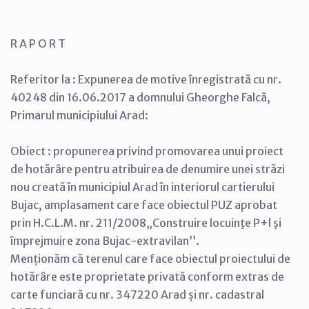
R A P O R T
Referitor la : Expunerea de motive înregistrată cu nr.
40248 din 16.06.2017 a domnului Gheorghe Falcă,
Primarul municipiului Arad:
Obiect : propunerea privind promovarea unui proiect
de hotărâre pentru atribuirea de denumire unei străzi
nou creată în municipiul Arad în interiorul cartierului
Bujac, amplasament care face obiectul PUZ aprobat
prin H.C.L.M. nr. 211/2008„Construire locuinţe P+l şi
împrejmuire zona Bujac-extravilan’’.
Menționăm că terenul care face obiectul proiectului de
hotărâre este proprietate privată conform extras de
carte funciară cu nr. 347220 Arad și nr. cadastral