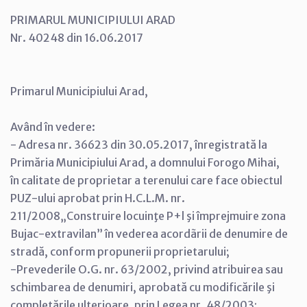
PRIMARUL MUNICIPIULUI ARAD
Nr. 40248 din 16.06.2017
Primarul Municipiului Arad,
Având în vedere:
- Adresa nr. 36623 din 30.05.2017, înregistrată la
Primăria Municipiului Arad, a domnului Forogo Mihai,
în calitate de proprietar a terenului care face obiectul
PUZ-ului aprobat prin H.C.L.M. nr.
211/2008„Construire locuinţe P+l şi împrejmuire zona
Bujac-extravilan” în vederea acordãrii de denumire de
stradă, conform propunerii proprietarului;
-Prevederile O.G. nr. 63/2002, privind atribuirea sau
schimbarea de denumiri, aprobată cu modificările şi
completările ulterioare, prin Legea nr. 48/2003;