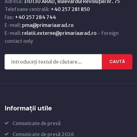
Adresă:
310130 ARAD, Bulevardul Revoluţiei nr. 75
Telefoane centrală:
+40 257 281 850
Fax:
+40 257 284 744
E-mail:
pma@primariaarad.ro
E-mail:
relatii.externe@primariaarad.ro
- foreign
contact only
CAUTĂ
Informații utile
Comunicate de presă
Comunicate de presă 2026