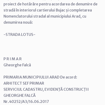
proiect de hotărâre pentru acordarea de denumire de
stradă în interiorul cartierului Bujac și completarea
Nomenclatorului stradal al municipiului Arad, cu
denumirea nouă:
-STRADA LOTUS-
P R I M A R
Gheorghe Falcã
PRIMARIA MUNICIPIULUI ARAD De acord:
ARHITECT SEF PRIMAR
SERVICIUL CADASTRU, EVIDENŢĂ CONSTRUCŢII
GHEORGHE FALCĂ
Nr.40252/A3/16.06.2017