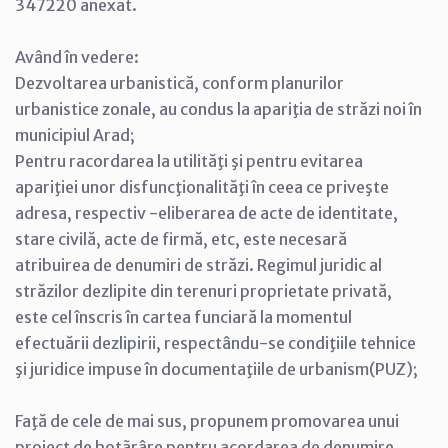
347220 anexat.
Având în vedere:
Dezvoltarea urbanistică, conform planurilor
urbanistice zonale, au condus la apariţia de străzi noi în
municipiul Arad;
Pentru racordarea la utilităţi şi pentru evitarea
apariţiei unor disfuncţionalităţi în ceea ce priveşte
adresa, respectiv -eliberarea de acte de identitate,
stare civilă, acte de firmă, etc, este necesară
atribuirea de denumiri de străzi. Regimul juridic al
străzilor dezlipite din terenuri proprietate privată,
este cel înscris în cartea funciară la momentul
efectuării dezlipirii, respectându-se condiţiile tehnice
şi juridice impuse în documentaţiile de urbanism(PUZ);
Faţă de cele de mai sus, propunem promovarea unui
proiect de hotãrâre pentru acordarea de denumire