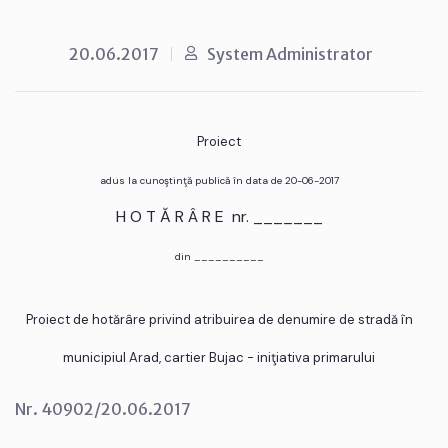
20.06.2017
System Administrator
Proiect
adus la cunoştinţă publică în data de 20-06-2017
H O T Ă R Â R E nr. _______
din __________
Proiect de hotărâre privind atribuirea de denumire de stradă în
municipiul Arad, cartier Bujac - iniţiativa primarului
Nr. 40902/20.06.2017