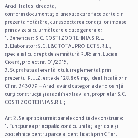
Arad-Iratoș, dreapta,
conform documentaţiei anexate care face parte din
prezenta hotărâre, cu respectarea condiţiilor impuse
prin avize și cu următoarele date generale:
1. Beneficiar: S.C. COSTI ZOOTEHNIA S.R.L.
2. Elaborator: S.C. L&C TOTAL PROIECT S.R.L.,
specialist cu drept de semnătură RUR: arh. Lucian
Cioară, proiect nr. 01/2015;
3. Suprafața aferentă lotului reglementat prin
prezentul P.U.Z. este de 128.869 mp, identificată prin
CF nr. 343079 – Arad, având categoria de folosinţă
curţi construcţii și arabil în extravilan, proprietar S.C.
COSTI ZOOTEHNIA S.R.L.;
Art 2. Se aprobă următoarele condiții de construire:
1. Funcţiunea principală: zonă cu unități agricole și
zootehnice pentru parcela identificată prin CF nr.