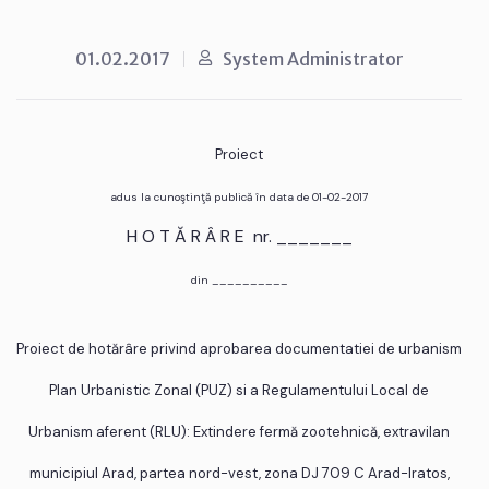
01.02.2017
System Administrator
Proiect
adus la cunoştinţă publică în data de 01-02-2017
H O T Ă R Â R E nr. _______
din __________
Proiect de hotărâre privind aprobarea documentatiei de urbanism
Plan Urbanistic Zonal (PUZ) si a Regulamentului Local de
Urbanism aferent (RLU): Extindere fermă zootehnică, extravilan
municipiul Arad, partea nord-vest, zona DJ 709 C Arad-Iratos,