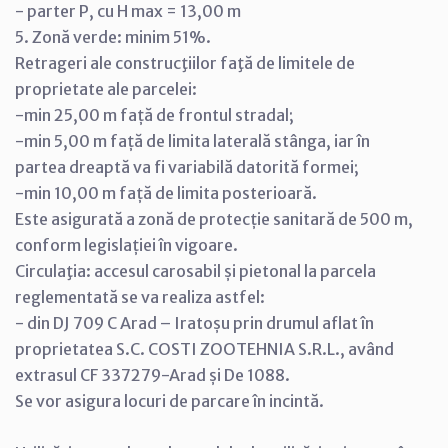
- parter P, cu H max = 13,00 m
5. Zonă verde: minim 51%.
Retrageri ale construcţiilor faţă de limitele de
proprietate ale parcelei:
-min 25,00 m față de frontul stradal;
-min 5,00 m față de limita laterală stânga, iar în
partea dreaptă va fi variabilă datorită formei;
-min 10,00 m față de limita posterioară.
Este asigurată a zonă de protecție sanitară de 500 m,
conform legislației în vigoare.
Circulaţia: accesul carosabil și pietonal la parcela
reglementată se va realiza astfel:
- din DJ 709 C Arad – Iratoșu prin drumul aflat în
proprietatea S.C. COSTI ZOOTEHNIA S.R.L., având
extrasul CF 337279-Arad și De 1088.
Se vor asigura locuri de parcare în incintă.