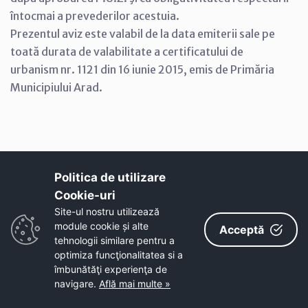
întocmai a prevederilor acestuia.
Prezentul aviz este valabil de la data emiterii sale pe
toată durata de valabilitate a certificatului de
urbanism nr. 1121 din 16 iunie 2015, emis de Primăria
Municipiului Arad.
Arhitect-şef
Arh. Radu Drăgan
Politica de utilizare
Cookie-uri‎
Site-ul nostru utilizează
module cookie și alte
Acceptă
tehnologii similare pentru a
optimiza funcţionalitatea si a
îmbunătăţi experienţa de
navigare.
Află mai multe »
Vizualizare PDF
[
Înapoi
]