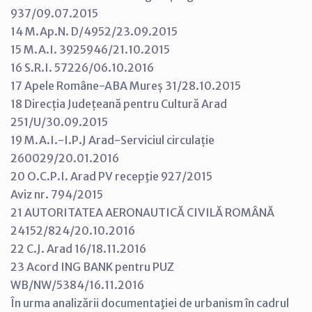
937/09.07.2015
14 M.Ap.N. D/4952/23.09.2015
15 M.A.I. 3925946/21.10.2015
16 S.R.I. 57226/06.10.2016
17 Apele Române-ABA Mureș 31/28.10.2015
18 Direcția Județeană pentru Cultură Arad
251/U/30.09.2015
19 M.A.I.-I.P.J Arad-Serviciul circulație
260029/20.01.2016
20 O.C.P.I. Arad PV recepţie 927/2015
Aviz nr. 794/2015
21 AUTORITATEA AERONAUTICĂ CIVILĂ ROMÂNĂ
24152/824/20.10.2016
22 C.J. Arad 16/18.11.2016
23 Acord ING BANK pentru PUZ
WB/NW/5384/16.11.2016
În urma analizării documentaţiei de urbanism în cadrul