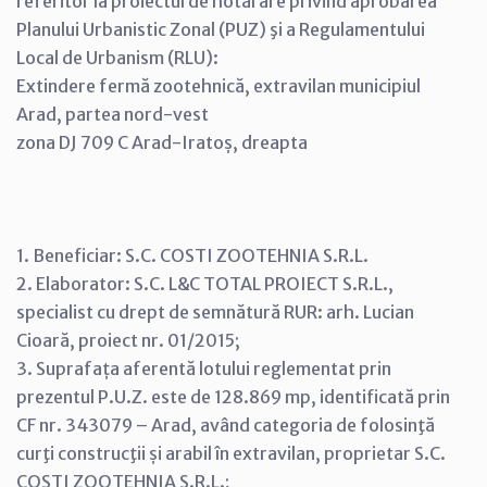
referitor la proiectul de hotărâre privind aprobarea
Planului Urbanistic Zonal (PUZ) şi a Regulamentului
Local de Urbanism (RLU):
Extindere fermă zootehnică, extravilan municipiul
Arad, partea nord-vest
zona DJ 709 C Arad-Iratoș, dreapta
1. Beneficiar: S.C. COSTI ZOOTEHNIA S.R.L.
2. Elaborator: S.C. L&C TOTAL PROIECT S.R.L.,
specialist cu drept de semnătură RUR: arh. Lucian
Cioară, proiect nr. 01/2015;
3. Suprafața aferentă lotului reglementat prin
prezentul P.U.Z. este de 128.869 mp, identificată prin
CF nr. 343079 – Arad, având categoria de folosinţă
curţi construcţii și arabil în extravilan, proprietar S.C.
COSTI ZOOTEHNIA S.R.L.;