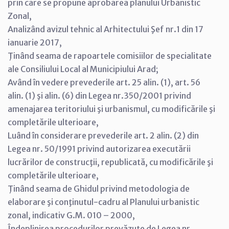
prin care se propune aprobarea planului Urbanistic
Zonal,
Analizând avizul tehnic al Arhitectului Şef nr.1 din 17
ianuarie 2017,
Ţinând seama de rapoartele comisiilor de specialitate
ale Consiliului Local al Municipiului Arad;
Având în vedere prevederile art. 25 alin. (1), art. 56
alin. (1) şi alin. (6) din Legea nr.350/2001 privind
amenajarea teritoriului şi urbanismul, cu modificările şi
completările ulterioare,
Luând în considerare prevederile art. 2 alin. (2) din
Legea nr. 50/1991 privind autorizarea executării
lucrărilor de construcţii, republicată, cu modificările şi
completările ulterioare,
Ţinând seama de Ghidul privind metodologia de
elaborare şi conţinutul-cadru al Planului urbanistic
zonal, indicativ G.M. 010 – 2000,
Îndeplinirea procedurilor prevăzute de Legea nr.