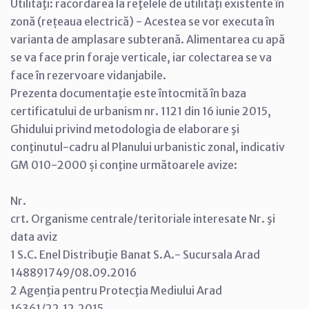
Utilităţi: racordarea la reţelele de utilităţi existente în
zonă (rețeaua electrică) - Acestea se vor executa în
varianta de amplasare subterană. Alimentarea cu apă
se va face prin foraje verticale, iar colectarea se va
face în rezervoare vidanjabile.
Prezenta documentaţie este întocmită în baza
certificatului de urbanism nr. 1121 din 16 iunie 2015,
Ghidului privind metodologia de elaborare şi
conţinutul-cadru al Planului urbanistic zonal, indicativ
GM 010-2000 și conţine următoarele avize:
Nr.
crt. Organisme centrale/teritoriale interesate Nr. şi
data aviz
1 S.C. Enel Distribuţie Banat S.A.- Sucursala Arad
148891749/08.09.2016
2 Agenţia pentru Protecţia Mediului Arad
16361/22.12.2015