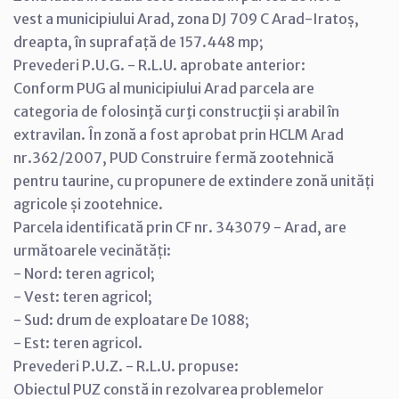
vest a municipiului Arad, zona DJ 709 C Arad-Iratoș,
dreapta, în suprafață de 157.448 mp;
Prevederi P.U.G. - R.L.U. aprobate anterior:
Conform PUG al municipiului Arad parcela are
categoria de folosinţă curţi construcţii și arabil în
extravilan. În zonă a fost aprobat prin HCLM Arad
nr.362/2007, PUD Construire fermă zootehnică
pentru taurine, cu propunere de extindere zonă unități
agricole și zootehnice.
Parcela identificată prin CF nr. 343079 - Arad, are
următoarele vecinătăți:
- Nord: teren agricol;
- Vest: teren agricol;
- Sud: drum de exploatare De 1088;
- Est: teren agricol.
Prevederi P.U.Z. - R.L.U. propuse:
Obiectul PUZ constă in rezolvarea problemelor