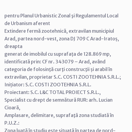
pentru Planul Urbanistic Zonal şi Regulamentul Local
de Urbanism aferent
Extindere fermă zootehnică, extravilan municipiul
Arad, partea nord-vest, zona DJ 709 C Arad-Iratoș,
dreapta
generat de imobilul cu suprafața de 128.869 mp,
identificată prin: CF nr. 343079 – Arad, având
categoria de folosinţă curţi construcţii și arabil în
extravilan, proprietar S.C. COSTI ZOOTEHNIA S.R.L.;
Inițiator: S.C. COSTI ZOOTEHNIA S.R.L.
Proiectant: S.C. L&C TOTAL PROIECT S.R.L.,
Specialist cu drept de semnătură RUR: arh. Lucian
Cioară,
Amplasare, delimitare, suprafaţă zona studiată în
P.U.Z.:
Zona luată în studiu este situată în partea de nord-