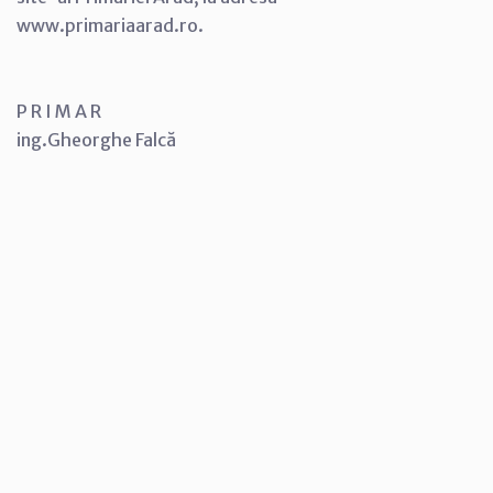
www.primariaarad.ro.
P R I M A R
ing.Gheorghe Falcă