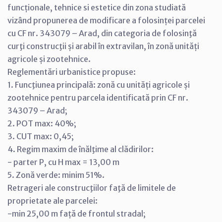
funcționale, tehnice si estetice din zona studiată
vizând propunerea de modificare a folosinței parcelei
cu CF nr. 343079 – Arad, din categoria de folosinţă
curţi construcţii și arabil în extravilan, în zonă unități
agricole și zootehnice.
Reglementări urbanistice propuse:
1. Funcţiunea principală: zonă cu unități agricole și
zootehnice pentru parcela identificată prin CF nr.
343079 – Arad;
2. POT max: 40%;
3. CUT max: 0,45;
4. Regim maxim de înălţime al clădirilor:
- parter P, cu H max = 13,00 m
5. Zonă verde: minim 51%.
Retrageri ale construcţiilor faţă de limitele de
proprietate ale parcelei:
-min 25,00 m față de frontul stradal;