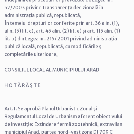
52/2003 privind transparenţa decizională în
administraţia publică, republicată,
În temeiul drepturilor conferite prin art. 36 alin. (1),
alin. (5) lit. c), art. 45 alin. (2) lit. e) şi art. 115 alin. (1)
lit. b) din Legea nr. 215/ 2001 privind administraţia
publică locală, republicată, cu modificările şi
completările ulterioare,
CONSILIUL LOCAL AL MUNICIPIULUI ARAD
H O T Ă R Ă Ș T E
Art.1. Se aprobă Planul Urbanistic Zonal şi
Regulamentul Local de Urbanism aferent obiectivului
de investiție: Extindere fermă zootehnică, extravilan
municipiul Arad, partea nord-vest zona DJ 709 C