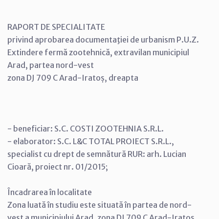
RAPORT DE SPECIALITATE
privind aprobarea documentaţiei de urbanism P.U.Z.
Extindere fermă zootehnică, extravilan municipiul
Arad, partea nord-vest
zona DJ 709 C Arad-Iratoș, dreapta
- beneficiar: S.C. COSTI ZOOTEHNIA S.R.L.
- elaborator: S.C. L&C TOTAL PROIECT S.R.L.,
specialist cu drept de semnătură RUR: arh. Lucian
Cioară, proiect nr. 01/2015;
Încadrarea în localitate
Zona luată în studiu este situată în partea de nord-
vest a municipiului Arad, zona DJ 709 C Arad-Iratoș,