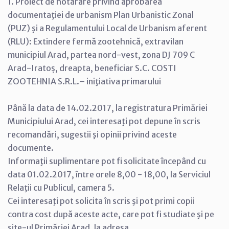
1. Proiect de hotărâre privind aprobarea
documentaţiei de urbanism Plan Urbanistic Zonal
(PUZ) şi a Regulamentului Local de Urbanism aferent
(RLU): Extindere fermă zootehnică, extravilan
municipiul Arad, partea nord-vest, zona DJ 709 C
Arad-Iratoș, dreapta, beneficiar S.C. COSTI
ZOOTEHNIA S.R.L.– iniţiativa primarului
Până la data de 14.02.2017, la registratura Primăriei
Municipiului Arad, cei interesaţi pot depune în scris
recomandări, sugestii şi opinii privind aceste
documente.
Informaţii suplimentare pot fi solicitate începând cu
data 01.02.2017, între orele 8,00 - 18,00, la Serviciul
Relaţii cu Publicul, camera 5.
Cei interesaţi pot solicita în scris şi pot primi copii
contra cost după aceste acte, care pot fi studiate şi pe
site-ul Primăriei Arad, la adresa