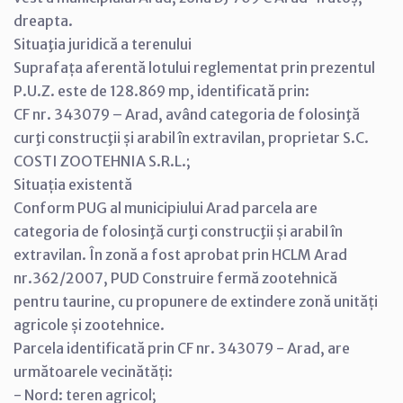
dreapta.
Situaţia juridică a terenului
Suprafața aferentă lotului reglementat prin prezentul
P.U.Z. este de 128.869 mp, identificată prin:
CF nr. 343079 – Arad, având categoria de folosinţă
curţi construcţii și arabil în extravilan, proprietar S.C.
COSTI ZOOTEHNIA S.R.L.;
Situația existentă
Conform PUG al municipiului Arad parcela are
categoria de folosinţă curţi construcţii și arabil în
extravilan. În zonă a fost aprobat prin HCLM Arad
nr.362/2007, PUD Construire fermă zootehnică
pentru taurine, cu propunere de extindere zonă unități
agricole și zootehnice.
Parcela identificată prin CF nr. 343079 - Arad, are
următoarele vecinătăți:
- Nord: teren agricol;