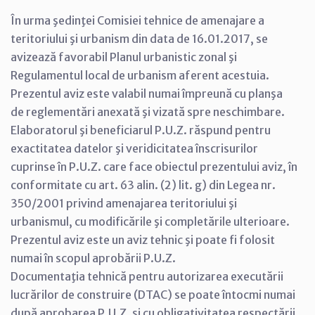
În urma şedinţei Comisiei tehnice de amenajare a
teritoriului şi urbanism din data de 16.01.2017, se
avizează favorabil Planul urbanistic zonal şi
Regulamentul local de urbanism aferent acestuia.
Prezentul aviz este valabil numai împreună cu planşa
de reglementări anexată şi vizată spre neschimbare.
Elaboratorul şi beneficiarul P.U.Z. răspund pentru
exactitatea datelor şi veridicitatea înscrisurilor
cuprinse în P.U.Z. care face obiectul prezentului aviz, în
conformitate cu art. 63 alin. (2) lit. g) din Legea nr.
350/2001 privind amenajarea teritoriului şi
urbanismul, cu modificările şi completările ulterioare.
Prezentul aviz este un aviz tehnic şi poate fi folosit
numai în scopul aprobării P.U.Z.
Documentaţia tehnică pentru autorizarea executării
lucrărilor de construire (DTAC) se poate întocmi numai
după aprobarea P.U.Z. şi cu obligativitatea respectării