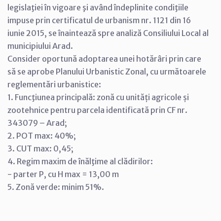
legislaţiei în vigoare şi având îndeplinite condiţiile
impuse prin certificatul de urbanism nr. 1121 din 16
iunie 2015, se înaintează spre analiză Consiliului Local al
municipiului Arad.
Consider oportună adoptarea unei hotărâri prin care
să se aprobe Planului Urbanistic Zonal, cu următoarele
reglementări urbanistice:
1. Funcţiunea principală: zonă cu unități agricole și
zootehnice pentru parcela identificată prin CF nr.
343079 – Arad;
2. POT max: 40%;
3. CUT max: 0,45;
4. Regim maxim de înălţime al clădirilor:
- parter P, cu H max = 13,00 m
5. Zonă verde: minim 51%.