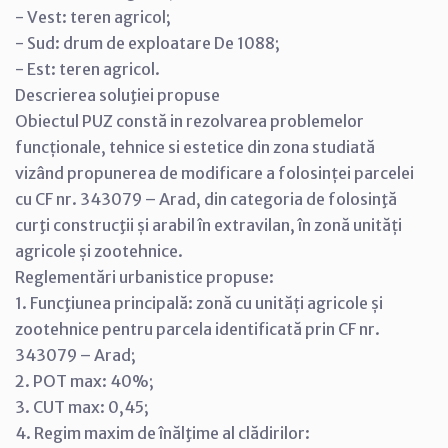
- Vest: teren agricol;
- Sud: drum de exploatare De 1088;
- Est: teren agricol.
Descrierea soluţiei propuse
Obiectul PUZ constă in rezolvarea problemelor
funcționale, tehnice si estetice din zona studiată
vizând propunerea de modificare a folosinței parcelei
cu CF nr. 343079 – Arad, din categoria de folosinţă
curţi construcţii și arabil în extravilan, în zonă unități
agricole și zootehnice.
Reglementări urbanistice propuse:
1. Funcţiunea principală: zonă cu unități agricole și
zootehnice pentru parcela identificată prin CF nr.
343079 – Arad;
2. POT max: 40%;
3. CUT max: 0,45;
4. Regim maxim de înălţime al clădirilor: