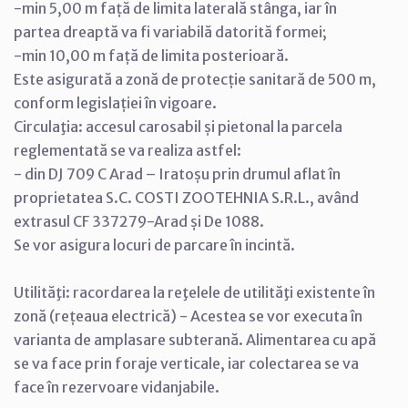
-min 5,00 m față de limita laterală stânga, iar în
partea dreaptă va fi variabilă datorită formei;
-min 10,00 m față de limita posterioară.
Este asigurată a zonă de protecție sanitară de 500 m,
conform legislației în vigoare.
Circulaţia: accesul carosabil și pietonal la parcela
reglementată se va realiza astfel:
- din DJ 709 C Arad – Iratoșu prin drumul aflat în
proprietatea S.C. COSTI ZOOTEHNIA S.R.L., având
extrasul CF 337279-Arad și De 1088.
Se vor asigura locuri de parcare în incintă.
Utilităţi: racordarea la reţelele de utilităţi existente în
zonă (rețeaua electrică) - Acestea se vor executa în
varianta de amplasare subterană. Alimentarea cu apă
se va face prin foraje verticale, iar colectarea se va
face în rezervoare vidanjabile.