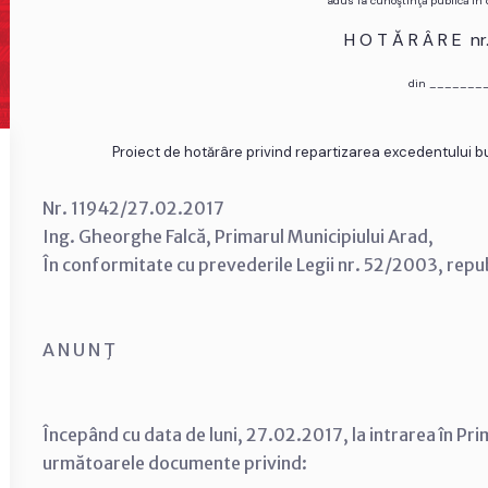
adus la cunoştinţă publică în
H O T Ă R Â R E n
din _______
Proiect de hotărâre privind repartizarea excedentului bu
Nr. 11942/27.02.2017
Ing. Gheorghe Falcă, Primarul Municipiului Arad,
În conformitate cu prevederile Legii nr. 52/2003, repu
A N U N Ţ
Începând cu data de luni, 27.02.2017, la intrarea în Pri
următoarele documente privind: