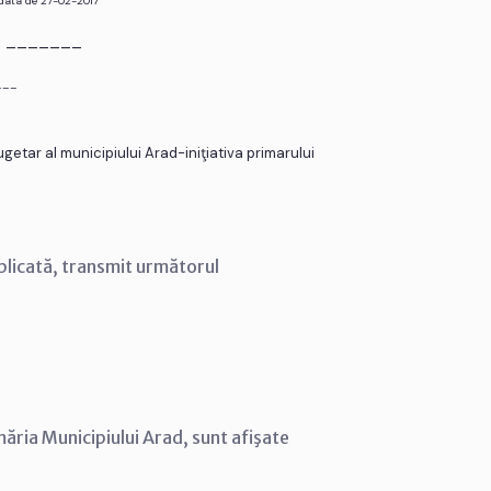
 data de 27-02-2017
r. _______
___
getar al municipiului Arad-iniţiativa primarului
blicată, transmit următorul
măria Municipiului Arad, sunt afişate