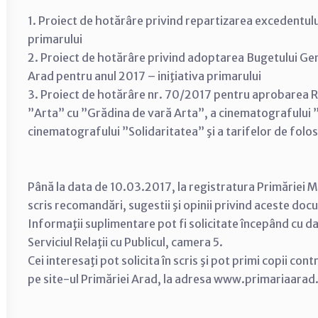
1. Proiect de hotărâre privind repartizarea excedentului
primarului
2. Proiect de hotărâre privind adoptarea Bugetului Gener
Arad pentru anul 2017 – iniţiativa primarului
3. Proiect de hotărâre nr. 70/2017 pentru aprobarea R
”Arta” cu ”Grădina de vară Arta”, a cinematografului 
cinematografului ”Solidaritatea” şi a tarifelor de folos
Până la data de 10.03.2017, la registratura Primăriei Mu
scris recomandări, sugestii şi opinii privind aceste do
Informaţii suplimentare pot fi solicitate începând cu d
Serviciul Relaţii cu Publicul, camera 5.
Cei interesaţi pot solicita în scris şi pot primi copii con
pe site-ul Primăriei Arad, la adresa www.primariaarad