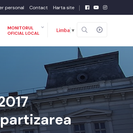
er personal
Contact
Harta site
MONITORUL
Limba
▼
OFICIAL LOCAL
-2017
epartizarea