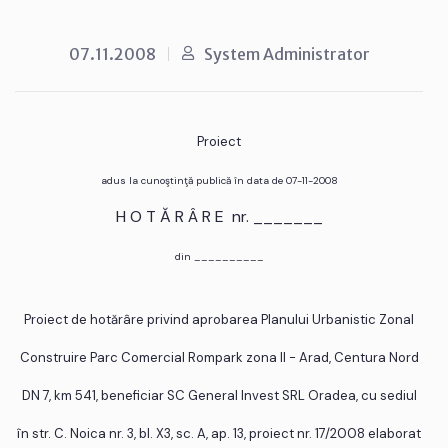
07.11.2008
System Administrator
Proiect
adus la cunoştinţă publică în data de 07-11-2008
H O T Ă R Â R E nr. _______
din __________
Proiect de hotărâre privind aprobarea Planului Urbanistic Zonal
Construire Parc Comercial Rompark zona II - Arad, Centura Nord
DN 7, km 541, beneficiar SC General Invest SRL Oradea, cu sediul
în str. C. Noica nr. 3, bl. X3, sc. A, ap. 13, proiect nr. 17/2008 elaborat