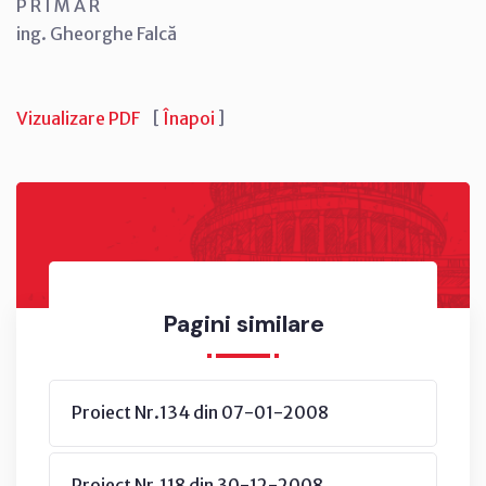
P R I M A R
ing. Gheorghe Falcă
Vizualizare PDF
[
Înapoi
]
Pagini similare
Proiect Nr.134 din 07-01-2008
Proiect Nr.118 din 30-12-2008