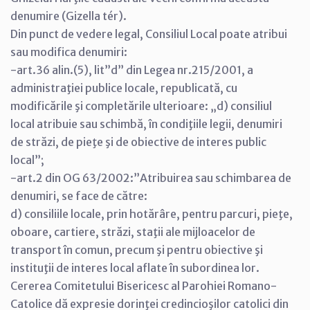
denumire (Gizella tér).
Din punct de vedere legal, Consiliul Local poate atribui
sau modifica denumiri:
-art.36 alin.(5), lit”d” din Legea nr.215/2001, a
administraţiei publice locale, republicată, cu
modificările şi completările ulterioare: „d) consiliul
local atribuie sau schimbă, în condiţiile legii, denumiri
de străzi, de pieţe şi de obiective de interes public
local”;
-art.2 din OG 63/2002:”Atribuirea sau schimbarea de
denumiri, se face de către:
d) consiliile locale, prin hotărâre, pentru parcuri, pieţe,
oboare, cartiere, străzi, staţii ale mijloacelor de
transport în comun, precum şi pentru obiective şi
instituţii de interes local aflate în subordinea lor.
Cererea Comitetului Bisericesc al Parohiei Romano-
Catolice dă expresie dorinţei credincioşilor catolici din