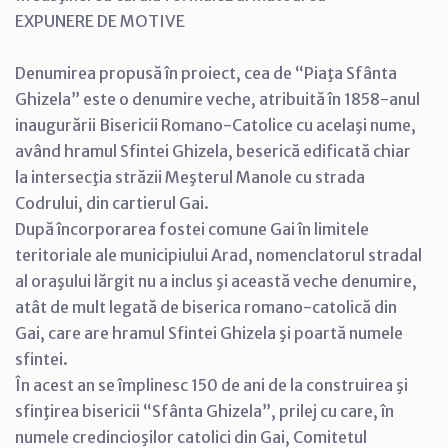
EXPUNERE DE MOTIVE
Denumirea propusă în proiect, cea de “Piaţa Sfânta
Ghizela” este o denumire veche, atribuită în 1858-anul
inaugurării Bisericii Romano-Catolice cu acelaşi nume,
având hramul Sfintei Ghizela, beserică edificată chiar
la intersecţia străzii Meşterul Manole cu strada
Codrului, din cartierul Gai.
După încorporarea fostei comune Gai în limitele
teritoriale ale municipiului Arad, nomenclatorul stradal
al oraşului lărgit nu a inclus şi această veche denumire,
atât de mult legată de biserica romano-catolică din
Gai, care are hramul Sfintei Ghizela şi poartă numele
sfintei.
În acest an se împlinesc 150 de ani de la construirea şi
sfinţirea bisericii “Sfânta Ghizela”, prilej cu care, în
numele credincioşilor catolici din Gai, Comitetul