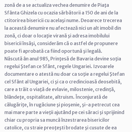
zonă de a se actualiza vechea denumire de Piaţa
Sfânta Ghizela cu ocazia sărbătorii a 150 de ani de la
ctitorirea bisericii cu acelaşi nume. Deoarece trecerea
la această denumire nu afectează nici un alt imobil din
zonă, ci doar o locaţie virană şi adresa imobilului
bisericii însăşi, considerăm că o astfel de propunere
poate fi aprobată ca fiind oportună şi legală.
Născută ân anul 985, Prinţesă de Bavaria devine soţia
regelui Ştefan ce Sfânt, regele Ungariei. Izvoarele
documentare o atestă nu doar ca soţie a regelui Ştefan
cel Sfânt al Ungariei, ci şi ca o credincioasă deosebită,
care a trăit o viaţă de evlavie, milostenie, credinţă,
blândeţe, ospitalitate, altruism. Înconjurată de
călugăriţe, în rugăciune şi pioşenie, şi-a petrecut cea
mai mare parte a vieţii ajutând pe cei săraci şi sprijinind
chiar cu propria sa muncă înzestrarea bisericilor
catolice, cu straie preoţeşti brodate şi cusute de ea