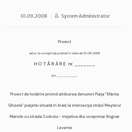
10.09.2008
System Administrator
Proiect
adus la cunoştinţă publică în data de 10-09-2008
H O T Ă R Â R E nr. _______
din __________
Proiect de hotărîre privind atribuirea denumirii Piaţa "Sfânta
Ghizela" piaţetei situată în Arad, la intersecţia străzii Meşterul
Manole cu strada Codrului - iniţiativa dlui viceprimar Bognar
Levente