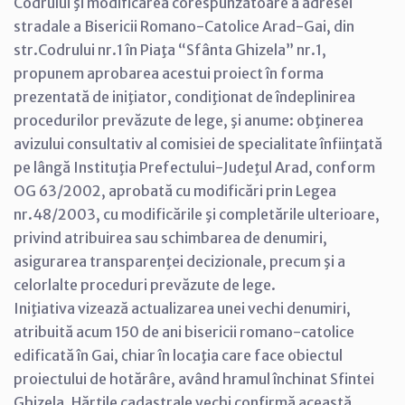
Codrului şi modificarea corespunzătoare a adresei
stradale a Bisericii Romano-Catolice Arad-Gai, din
str.Codrului nr.1 în Piaţa “Sfânta Ghizela” nr.1,
propunem aprobarea acestui proiect în forma
prezentată de iniţiator, condiţionat de îndeplinirea
procedurilor prevăzute de lege, şi anume: obţinerea
avizului consultativ al comisiei de specialitate înfiinţată
pe lângă Instituţia Prefectului-Judeţul Arad, conform
OG 63/2002, aprobată cu modificări prin Legea
nr.48/2003, cu modificările şi completările ulterioare,
privind atribuirea sau schimbarea de denumiri,
asigurarea transparenţei decizionale, precum şi a
celorlalte proceduri prevăzute de lege.
Iniţiativa vizează actualizarea unei vechi denumiri,
atribuită acum 150 de ani bisericii romano-catolice
edificată în Gai, chiar în locaţia care face obiectul
proiectului de hotărâre, având hramul închinat Sfintei
Ghizela. Hărţile cadastrale vechi confirmă această