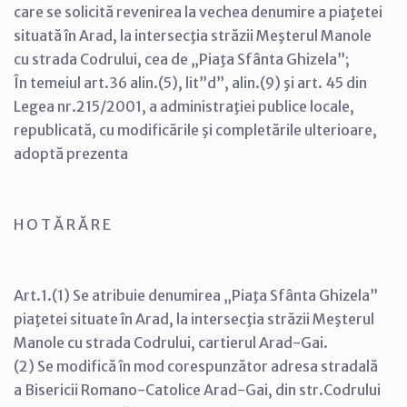
care se solicită revenirea la vechea denumire a piaţetei
situată în Arad, la intersecţia străzii Meşterul Manole
cu strada Codrului, cea de „Piaţa Sfânta Ghizela”;
În temeiul art.36 alin.(5), lit”d”, alin.(9) şi art. 45 din
Legea nr.215/2001, a administraţiei publice locale,
republicată, cu modificările şi completările ulterioare,
adoptă prezenta
H O T Ă R Ă R E
Art.1.(1) Se atribuie denumirea „Piaţa Sfânta Ghizela”
piaţetei situate în Arad, la intersecţia străzii Meşterul
Manole cu strada Codrului, cartierul Arad-Gai.
(2) Se modifică în mod corespunzător adresa stradală
a Bisericii Romano-Catolice Arad-Gai, din str.Codrului