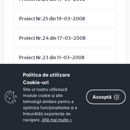
Proiect Nr.25 din 19-03-2008
Proiect Nr.24 din 17-03-2008
Proiect Nr.23 din 11-03-2008
Politica de utilizare
Proiect Nr.22 din 11-03-2008
Cookie-uri‎
Site-ul nostru utilizează
module cookie și alte
Proiect Nr.21 din 05-03-2008
Acceptă
tehnologii similare pentru a
optimiza funcţionalitatea si a
îmbunătăţi experienţa de
Proiect Nr.20 din 28-02-2008
navigare.
Află mai multe »