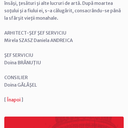
însăşi, ţesături şi alte lucruri de artă. După moartea
soţului şi a fiului ei, s-a călugărit, consacrându-se până
la sfârşit vieţii monahale.
ARHITECT-ŞEF ŞEF SERVICIU
Mirela SZASZ Daniela ANDREICA
ŞEF SERVICIU
Doina BRĂNUŢIU
CONSILIER
Doina GĂLĂŞEL
[
Înapoi
]