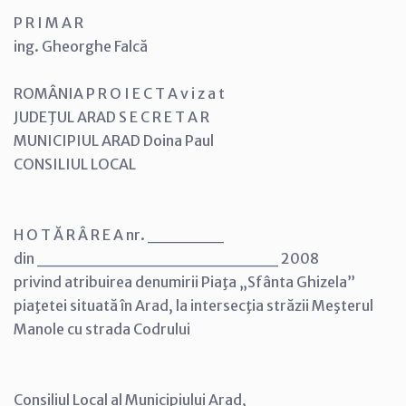
P R I M A R
ing. Gheorghe Falcă
ROMÂNIA P R O I E C T A v i z a t
JUDEŢUL ARAD S E C R E T A R
MUNICIPIUL ARAD Doina Paul
CONSILIUL LOCAL
H O T Ă R Â R E A nr. ______
din ___________________ 2008
privind atribuirea denumirii Piaţa „Sfânta Ghizela”
piaţetei situată în Arad, la intersecţia străzii Meşterul
Manole cu strada Codrului
Consiliul Local al Municipiului Arad,