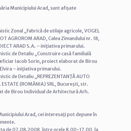
ăria Municipiului Arad, sunt afişate
istic Zonal „Fabrică de utilaje agricole, VOGEL
T AGROROM ARAD, Calea Zimandului nr. 18,
IECT ARAD S.A. – iniţiativa primarului.
istic de Detaliu „Construire casă familială
eficiar Iacob Sorin, proiect elaborat de Birou
lvira – iniţiativa primarului.
rbanistic de Detaliu „REPREZENTANŢĂ AUTO
ESTATE (ROMÂNIA) SRL, Bucureşti, str.
rat de Birou Individual de Arhitectură Arh.
unicipiului Arad, cei interesaţi pot depune în
cumente.
data de 07.08.2008, între orele 8,00-17,00, la