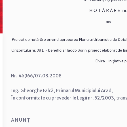
adus la cunoştinţă publică în
H O T Ă R Â R E n
din _______
Proiect de hotărâre privind aprobarea Planului Urbanistic de Detali
Orizontului nr. 38 D - beneficiar Iacob Sorin, proiect elaborat de B
Elvira - iniţiativa 
Nr. 46966/07.08.2008
Ing. Gheorghe Falcă, Primarul Municipiului Arad,
În conformitate cu prevederile Legii nr. 52/2003, tran
A N U N Ţ