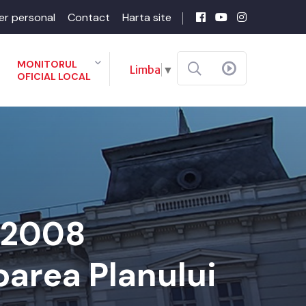
er personal
Contact
Harta site
MONITORUL
Limba
▼
OFICIAL LOCAL
8-2008
barea Planului