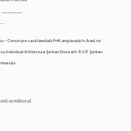
 data de 07-08-2008
r. _______
___
u - Construire casă familială P+M, amplasată în Arad, str.
irou Individual Arhitectura Şerban Elvira arh. R.U.R. Şerban
primarului
smit următorul