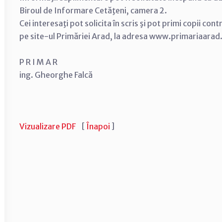
Biroul de Informare Cetăţeni, camera 2.
Cei interesaţi pot solicita în scris şi pot primi copii con
pe site-ul Primăriei Arad, la adresa www.primariaarad
P R I M A R
ing. Gheorghe Falcă
Vizualizare PDF
[
Înapoi
]