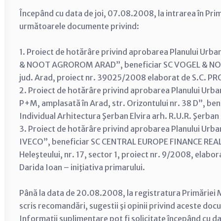
Începând cu data de joi, 07.08.2008, la intrarea în Prim
următoarele documente privind:
1. Proiect de hotărâre privind aprobarea Planului Urban
& NOOT AGROROM ARAD”, beneficiar SC VOGEL & NOO
jud. Arad, proiect nr. 39025/2008 elaborat de S.C. PRO
2. Proiect de hotărâre privind aprobarea Planului Urban
P+M, amplasată în Arad, str. Orizontului nr. 38 D”, ben
Individual Arhitectura Şerban Elvira arh. R.U.R. Şerban E
3. Proiect de hotărâre privind aprobarea Planului U
IVECO”, beneficiar SC CENTRAL EUROPE FINANCE REAL 
Heleşteului, nr. 17, sector 1, proiect nr. 9/2008, elabo
Darida Ioan – iniţiativa primarului.
Până la data de 20.08.2008, la registratura Primăriei M
scris recomandări, sugestii şi opinii privind aceste do
Informaţii suplimentare pot fi solicitate începând cu 