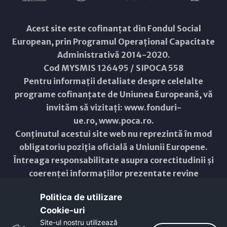
Acest site este cofinanțat din Fondul Social
European, prin Programul Operațional Capacitate
Administrativă 2014-2020.
Cod MYSMIS 126495 / SIPOCA 558
Pentru informații detaliate despre celelalte
programe cofinanțate de Uniunea Europeană, vă
invităm să vizitați:
www.fonduri-
ue.ro
,
www.poca.ro
.
Conținutul acestui site web nu reprezintă în mod
obligatoriu poziția oficială a Uniunii Europene.
Întreaga responsabilitate asupra corectitudinii și
coerenței informațiilor prezentate revine
inițiatorilor site-ului web.
Politica de utilizare
Cookie-uri‎
Copyright © 2021 - 2026 -
Primăria Municipiului ARAD
Site-ul nostru utilizează