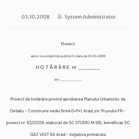
03.10.2008
System Administrator
Proiect
adus la cunoştinţă publică în data de 03-10-2008
H O T Ă R Â R E nr. _______
din __________
Proiect de hotărâre privind aprobarea Planului Urbanistic de
Detaliu - Construire sediu firmă D+P+1, Arad, str. Prunului FN -
proiect nr. 62/2008, elaborat de SC STUDIO M SRL, beneficiar SC
GAZ VEST SA Arad - iniţiativa primarului