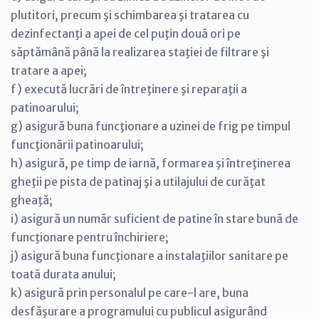
plutitori, precum şi schimbarea şi tratarea cu
dezinfectanţi a apei de cel puţin două ori pe
săptămână până la realizarea staţiei de filtrare şi
tratare a apei;
f) execută lucrări de întreţinere şi reparaţii a
patinoarului;
g) asigură buna funcţionare a uzinei de frig pe timpul
funcţionării patinoarului;
h) asigură, pe timp de iarnă, formarea şi întreţinerea
gheţii pe pista de patinaj şi a utilajului de curăţat
gheaţă;
i) asigură un număr suficient de patine în stare bună de
funcţionare pentru închiriere;
j) asigură buna funcţionare a instalaţiilor sanitare pe
toată durata anului;
k) asigură prin personalul pe care-l are, buna
desfăşurare a programului cu publicul asigurând