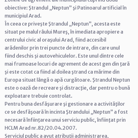
obiective: Ştrandul „Neptun” şi Patinoarul artificial în
municipiul Arad.
În ceea ce priveşte Ştrandul „Neptun”, acesta este
situat pe malul râului Mureş, în imediata apropiere a
centrului civic al oraşului Arad, fiind accesibil
arădenilor prin trei puncte de intrare, din care unul
fiind deschis şi autovehiculelor. Este unul dintre cele
mai frumoase locuri de agrement de acest gen din ţară
şi este cotat ca fiind al doilea ştrand ca mărime din
Europa situat lângă o apă curgătoare. Ştrandul Neptun
este o oază de recreare şi distracţie, dar pentru o bună
exploatare trebuie controlat.
Pentru buna desfăşurare şi gestionare a activităţilor
ce se desfăşoară în incinta Ştrandului „Neptun” a fost
necesară înfiinţarea unui serviciu public, înfiinţat prin
HCLM Arad nr.82/20.04.2007.
Serviciul public a avut atribuţii administrarea,