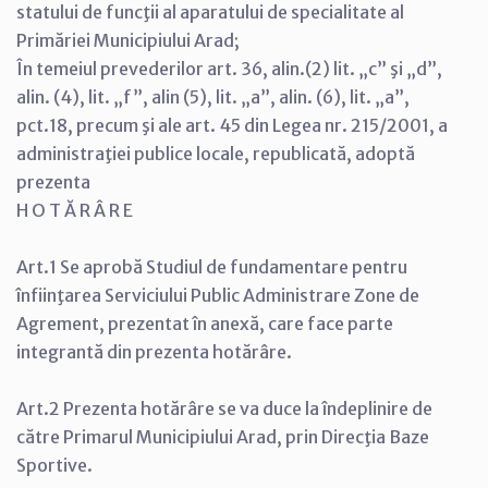
statului de funcţii al aparatului de specialitate al
Primăriei Municipiului Arad;
În temeiul prevederilor art. 36, alin.(2) lit. „c” şi „d”,
alin. (4), lit. „f”, alin (5), lit. „a”, alin. (6), lit. „a”,
pct.18, precum şi ale art. 45 din Legea nr. 215/2001, a
administraţiei publice locale, republicată, adoptă
prezenta
H O T Ă R Â R E
Art.1 Se aprobă Studiul de fundamentare pentru
înfiinţarea Serviciului Public Administrare Zone de
Agrement, prezentat în anexă, care face parte
integrantă din prezenta hotărâre.
Art.2 Prezenta hotărâre se va duce la îndeplinire de
către Primarul Municipiului Arad, prin Direcţia Baze
Sportive.