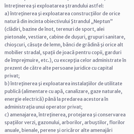
întreţinerea şi exploatarea ştrandului astfel:
a) întreţinerea şi exploatarea construcţiilor de orice
natură din incinta obiectivului Ştrandul „Neptun”
(clădiri, bazine de înot, terenuri de sport, alei
pietonale, vestiare, cabine de duşuri, grupuri sanitare,
chioşcuri, căsuţe de lemn, bănci de grădină şi orice alt
mobilier stradal, spaţii de joacă pentru copii, garduri
de împrejmuire, etc.), cu excepţia celor administrate în
prezent de către alte persoane juridice cu capital
privat;
b) întreţinerea şi exploatarea instalaţiilor de utilitate
publică (alimentare cu apă, canalizare, gaze naturale,
energie electrică) până la predarea acestora în
administraţia unui operator privat;
c) amenajarea, întreţinerea, protejarea şi conservarea
spaţiilor verzi, gazonului, arborilor, arbuştilor, florilor
anuale, bienale, perene şi oricăror alte amenajări