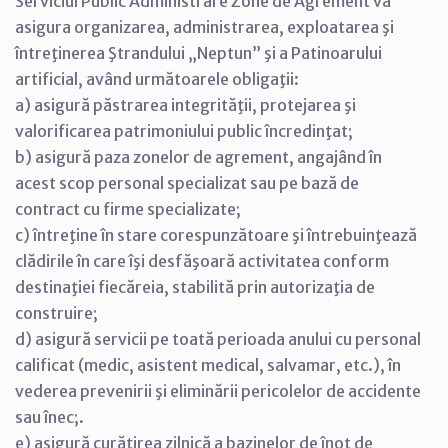
Serviciul Public Administrare Zone de Agrement va
asigura organizarea, administrarea, exploatarea şi
întreţinerea Ştrandului „Neptun” şi a Patinoarului
artificial, având următoarele obligaţii:
a) asigură păstrarea integrităţii, protejarea şi
valorificarea patrimoniului public încredinţat;
b) asigură paza zonelor de agrement, angajând în
acest scop personal specializat sau pe bază de
contract cu firme specializate;
c) întreţine în stare corespunzătoare şi întrebuinţează
clădirile în care îşi desfăşoară activitatea conform
destinaţiei fiecăreia, stabilită prin autorizaţia de
construire;
d) asigură servicii pe toată perioada anului cu personal
calificat (medic, asistent medical, salvamar, etc.), în
vederea prevenirii şi eliminării pericolelor de accidente
sau înec;.
e) asigură curăţirea zilnică a bazinelor de înot de