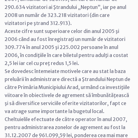
290.634 vizitatori ai Ştrandului „Neptun”, iar pe anul
2008 un număr de 323.218 vizitatori (din care
vizitatori pe ştrand 312.913).
Aceste cifre sunt superioare celor din anul 2005 şi
2006 când au fost înregistraţi un număr de vizitatori
309.774 în anul 2005 şi 225.002 persoane în anul
2006, în condiţiile în care biletul pentru adulţi a costat
2,5 lei iar cel cu preţ redus 1,5 lei.
Se dovedesc întemeiate motivele care au stat la baza
preluării în administrare directă a Ştrandului Neptun de
către Primăria Municipiului Arad, urmând ca investiţiile
viitoare în obiectivele de agrement să îmbunătăţească
şi să diversifice serviciile oferite vizitatorilor, fapt ce
va atrage sume importante la bugetul local.
Cheltuielile efectuate de către operator în anul 2007,
pentru administrarea zonelor de agrement au fost la
31.12.2007 de 961.099,59 lei, ponderea cea mai mare