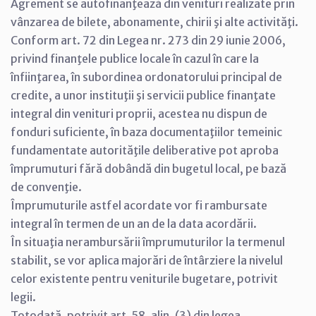
Agrement se autofinanţează din venituri realizate prin
vânzarea de bilete, abonamente, chirii şi alte activităţi.
Conform art. 72 din Legea nr. 273 din 29 iunie 2006,
privind finanţele publice locale în cazul în care la
înfiinţarea, în subordinea ordonatorului principal de
credite, a unor instituţii şi servicii publice finanţate
integral din venituri proprii, acestea nu dispun de
fonduri suficiente, în baza documentaţiilor temeinic
fundamentate autorităţile deliberative pot aproba
împrumuturi fără dobândă din bugetul local, pe bază
de convenţie.
Împrumuturile astfel acordate vor fi rambursate
integral în termen de un an de la data acordării.
În situaţia nerambursării împrumuturilor la termenul
stabilit, se vor aplica majorări de întârziere la nivelul
celor existente pentru veniturile bugetare, potrivit
legii.
Totodată, potrivit art. 58, alin. (3) din legea