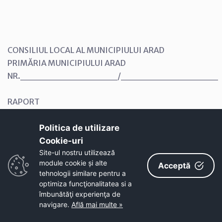
CONSILIUL LOCAL AL MUNICIPIULUI ARAD
PRIMĂRIA MUNICIPIULUI ARAD
NR.______________/______________
RAPORT
al serviciului de specialitate
Politica de utilizare
Referitor la : expunerea de motive înregistrată cu nr.
Cookie-uri‎
______ din__________2008, a d-lui Falcă
Site-ul nostru utilizează
module cookie și alte
Acceptă
Gheorghe, primarul municipiului Arad ;
tehnologii similare pentru a
optimiza funcţionalitatea si a
Obiect : propunerea de aprobare a Studiului de
îmbunătăţi experienţa de
fundamentare privind înfiinţarea Serviciului Public
navigare.
Află mai multe »
Administrare Zone de Agrement.