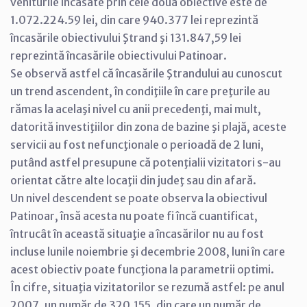
veniturile încasate prin cele două obiective este de
1.072.224.59 lei, din care 940.377 lei reprezintă
încasările obiectivului Ştrand şi 131.847,59 lei
reprezintă încasările obiectivului Patinoar.
Se observă astfel că încasările Ştrandului au cunoscut
un trend ascendent, în condiţiile în care preţurile au
rămas la acelaşi nivel cu anii precedenţi, mai mult,
datorită investiţiilor din zona de bazine şi plajă, aceste
servicii au fost nefuncţionale o perioadă de 2 luni,
putând astfel presupune că potenţialii vizitatori s-au
orientat către alte locaţii din judeţ sau din afară.
Un nivel descendent se poate observa la obiectivul
Patinoar, însă acesta nu poate fi încă cuantificat,
întrucât în această situaţie a încasărilor nu au fost
incluse lunile noiembrie şi decembrie 2008, luni în care
acest obiectiv poate funcţiona la parametrii optimi.
În cifre, situaţia vizitatorilor se rezumă astfel: pe anul
2007, un număr de 320.155, din care un număr de