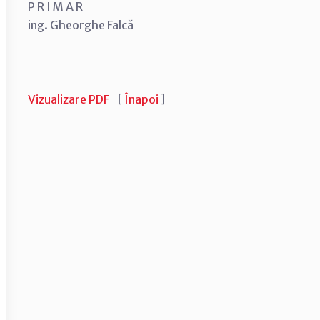
P R I M A R
ing. Gheorghe Falcă
Vizualizare PDF
[
Înapoi
]