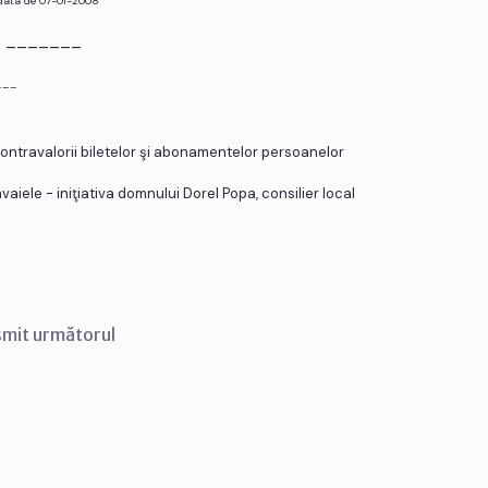
 data de 07-01-2008
r. _______
___
 contravalorii biletelor şi abonamentelor persoanelor
aiele - iniţiativa domnului Dorel Popa, consilier local
smit următorul