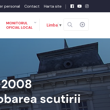
er personal
Contact
Harta site
MONITORUL
Limba
▼
OFICIAL LOCAL
1-2008
obarea scutirii