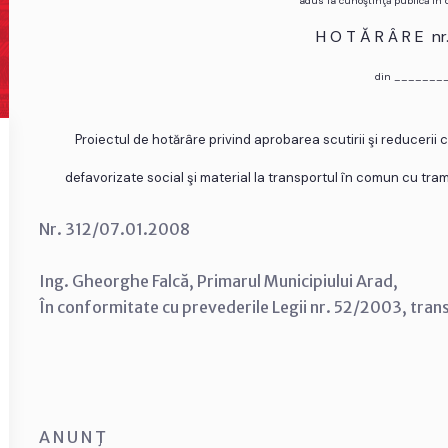
adus la cunoştinţă publică în
H O T Ă R Â R E n
din _______
Proiectul de hotărâre privind aprobarea scutirii şi reducerii
defavorizate social şi material la transportul în comun cu tramv
Nr. 312/07.01.2008
Ing. Gheorghe Falcă, Primarul Municipiului Arad,
În conformitate cu prevederile Legii nr. 52/2003, tran
A N U N Ţ