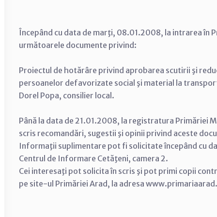
Începând cu data de marţi, 08.01.2008, la intrarea în P
următoarele documente privind:
Proiectul de hotărâre privind aprobarea scutirii şi redu
persoanelor defavorizate social şi material la transpor
Dorel Popa, consilier local.
Până la data de 21.01.2008, la registratura Primăriei Mu
scris recomandări, sugestii şi opinii privind aceste do
Informaţii suplimentare pot fi solicitate începând cu d
Centrul de Informare Cetăţeni, camera 2.
Cei interesaţi pot solicita în scris şi pot primi copii con
pe site-ul Primăriei Arad, la adresa www.primariaarad