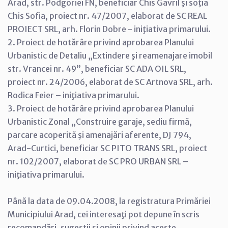
Arad, str. Podgoriei FN, beneficiar Chis Gavril şi soţia
Chis Sofia, proiect nr. 47/2007, elaborat de SC REAL
PROIECT SRL, arh. Florin Dobre - iniţiativa primarului.
2. Proiect de hotărâre privind aprobarea Planului
Urbanistic de Detaliu „Extindere şi reamenajare imobil
str. Vrancei nr. 49”, beneficiar SC ADA OIL SRL,
proiect nr. 24/2006, elaborat de SC Artnova SRL, arh.
Rodica Feier – iniţiativa primarului.
3. Proiect de hotărâre privind aprobarea Planului
Urbanistic Zonal „Construire garaje, sediu firmă,
parcare acoperită şi amenajări aferente, DJ 794,
Arad-Curtici, beneficiar SC PITO TRANS SRL, proiect
nr. 102/2007, elaborat de SC PRO URBAN SRL –
iniţiativa primarului.
Până la data de 09.04.2008, la registratura Primăriei
Municipiului Arad, cei interesaţi pot depune în scris
recomandări, sugestii şi opinii privind aceste