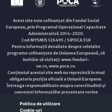
Acest site este cofinanțat din Fondul Social
European, prin Programul Operațional Capacitate
Administrativă 2014-2020.
Cod MYSMIS 126495 / SIPOCA 558
Pentru informații detaliate despre celelalte
programe cofinanțate de Uniunea Europeană, vă
invităm să vizitați:
www.fonduri-
ue.ro
,
www.poca.ro
.
Conținutul acestui site web nu reprezintă în mod
obligatoriu poziția oficială a Uniunii Europene.
Întreaga responsabilitate asupra corectitudinii și
coerenței informațiilor prezentate revine
inițiatorilor site-ului web.
Politica de utilizare
Cookie-uri‎
Copyright © 2021 - 2026 -
Primăria Municipiului ARAD