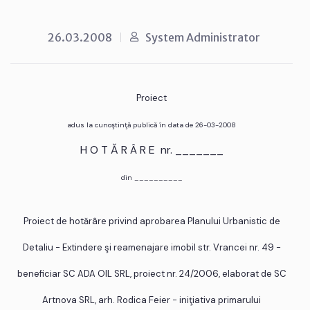
26.03.2008
System Administrator
Proiect
adus la cunoştinţă publică în data de 26-03-2008
H O T Ă R Â R E nr. _______
din __________
Proiect de hotărâre privind aprobarea Planului Urbanistic de
Detaliu - Extindere şi reamenajare imobil str. Vrancei nr. 49 -
beneficiar SC ADA OIL SRL, proiect nr. 24/2006, elaborat de SC
Artnova SRL, arh. Rodica Feier - iniţiativa primarului