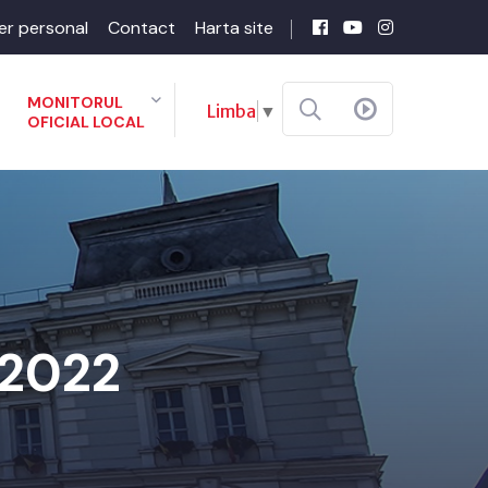
er personal
Contact
Harta site
MONITORUL
Limba
▼
OFICIAL LOCAL
-2022