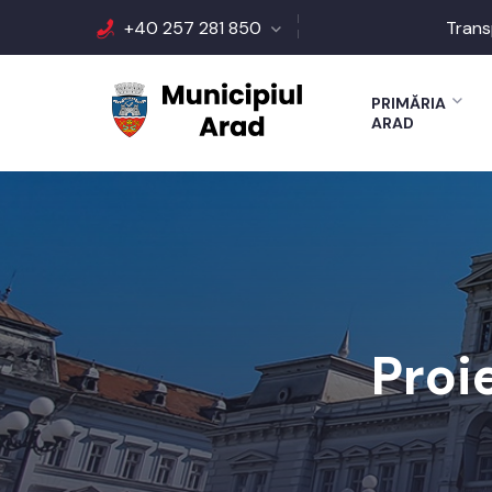
+40 257 281 850
Trans
PRIMĂRIA
ARAD
Proi