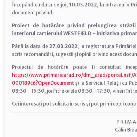
Începând cu data de joi,
10.03.2022
, la intrarea în 
document privind:
Proiect de hotărâre privind prelungirea străzii
interiorul cartierului WESTFIELD – inițiativa primar
Până la data de
27.03.2022
, la registratura Primărie
scris recomandări, sugestii şi opinii privind acest docu
Proiectul de hotărâre poate fi consultat î
https://www.primariaarad.ro/dm_arad/portal.nsf/A
000189c6?OpenDocument
și la Serviciul Relații cu Pu
08:30 – 15:30, joi între orele 08:30 - 17:30, vineri înt
Cei interesaţi pot solicita în scris şi pot primi copii co
P R I M A
Călin Biba