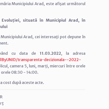
Primăria Municipiului Arad, este afişat următorul
 Evoluției, situată în Municipiul Arad, în
ului
i Municipiului Arad, cei interesaţi pot depune în
ment.
ncepând cu data de
11.03.2022
, la adresa
llByUNID/transparenta-decizionala--2022-
blicul, camera 5, luni, marți, miercuri între orele
re orele 08:30 - 14:00.
ntra cost după aceste acte.
 R
rţ