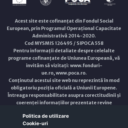
Acest site este cofinanțat din Fondul Social
European, prin Programul Operațional Capacitate
Administrativă 2014-2020.
Cod MYSMIS 126495 / SIPOCA 558
Pentru informații detaliate despre celelalte
programe cofinanțate de Uniunea Europeană, vă
invităm să vizitați:
www.fonduri-
ue.ro
,
www.poca.ro
.
Conținutul acestui site web nu reprezintă în mod
obligatoriu poziția oficială a Uniunii Europene.
Întreaga responsabilitate asupra corectitudinii și
coerenței informațiilor prezentate revine
inițiatorilor site-ului web.
Politica de utilizare
Cookie-uri‎
Copyright © 2021 - 2026 -
Primăria Municipiului ARAD