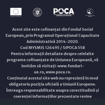
Acest site este cofinanțat din Fondul Social
European, prin Programul Operațional Capacitate
Administrativă 2014-2020.
Cod MYSMIS 126495 / SIPOCA 558
Pentru informații detaliate despre celelalte
programe cofinanțate de Uniunea Europeană, vă
invităm să vizitați:
www.fonduri-
ue.ro
,
www.poca.ro
.
Conținutul acestui site web nu reprezintă în mod
obligatoriu poziția oficială a Uniunii Europene.
Întreaga responsabilitate asupra corectitudinii și
coerenței informațiilor prezentate revine
inițiatorilor site-ului web.