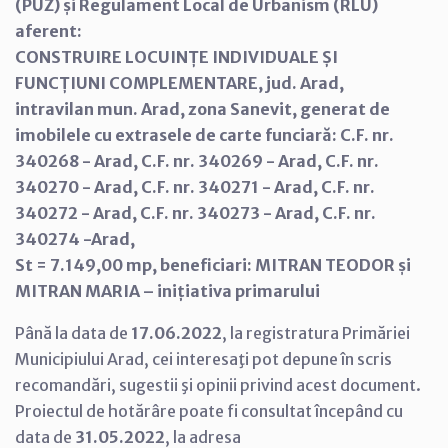
(PUZ) și Regulament Local de Urbanism (RLU)
aferent:
CONSTRUIRE LOCUINȚE INDIVIDUALE ȘI
FUNCȚIUNI COMPLEMENTARE, jud. Arad,
intravilan mun. Arad, zona Sanevit, generat de
imobilele cu extrasele de carte funciară: C.F. nr.
340268 - Arad, C.F. nr. 340269 - Arad, C.F. nr.
340270 - Arad, C.F. nr. 340271 - Arad, C.F. nr.
340272 - Arad, C.F. nr. 340273 - Arad, C.F. nr.
340274 -Arad,
St = 7.149,00 mp, beneficiari: MITRAN TEODOR și
MITRAN MARIA – inițiativa primarului
Până la data de
17.06.2022
, la registratura Primăriei
Municipiului Arad, cei interesaţi pot depune în scris
recomandări, sugestii şi opinii privind acest document.
Proiectul de hotărâre poate fi consultat începând cu
data de
31.05.2022
, la adresa