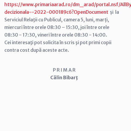
https://www.primariaarad.ro/dm_arad/portal.nsf/AllB
decizionala--2022-000189c6?OpenDocument
și la
Serviciul Relaţii cu Publicul, camera 5, luni, marți,
miercuri între orele 08:30 – 15:30, joi între orele
08:30 - 17:30, vineri între orele 08:30 - 14:00.
Cei interesaţi pot solicita în scris şi pot primi copii
contra cost după aceste acte.
P R I M A R
Călin Bibarţ