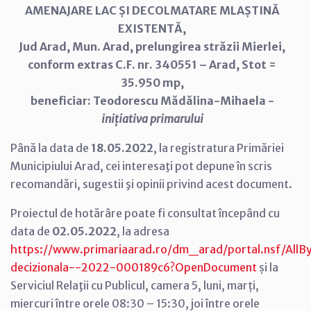
AMENAJARE LAC ȘI DECOLMATARE MLAȘTINĂ
EXISTENTĂ,
Jud Arad, Mun. Arad, prelungirea străzii Mierlei,
conform extras C.F. nr. 340551 – Arad, Stot =
35.950 mp,
beneficiar: Teodorescu Mădălina-Mihaela -
inițiativa primarului
Până la data de
18.05.2022
, la registratura Primăriei
Municipiului Arad, cei interesaţi pot depune în scris
recomandări, sugestii şi opinii privind acest document.
Proiectul de hotărâre poate fi consultat începând cu
data de
02.05.2022
, la adresa
https://www.primariaarad.ro/dm_arad/portal.nsf/AllB
decizionala--2022-000189c6?OpenDocument
și la
Serviciul Relaţii cu Publicul, camera 5, luni, marți,
miercuri între orele 08:30 – 15:30, joi între orele