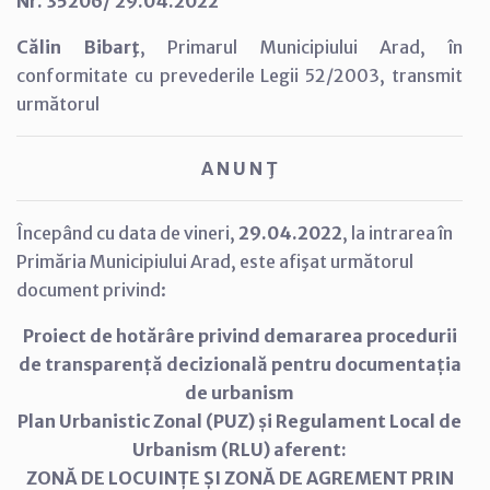
Nr. 35206/ 29.04.2022
Călin Bibarţ
, Primarul Municipiului Arad, în
conformitate cu prevederile Legii 52/2003, transmit
următorul
A N U N Ţ
Începând cu data de vineri,
29.04.2022
, la intrarea în
Primăria Municipiului Arad, este afişat următorul
document privind:
Proiect de hotărâre privind demararea procedurii
de transparență decizională pentru documentația
de urbanism
Plan Urbanistic Zonal (PUZ) și Regulament Local de
Urbanism (RLU) aferent:
ZONĂ DE LOCUINȚE ȘI ZONĂ DE AGREMENT PRIN