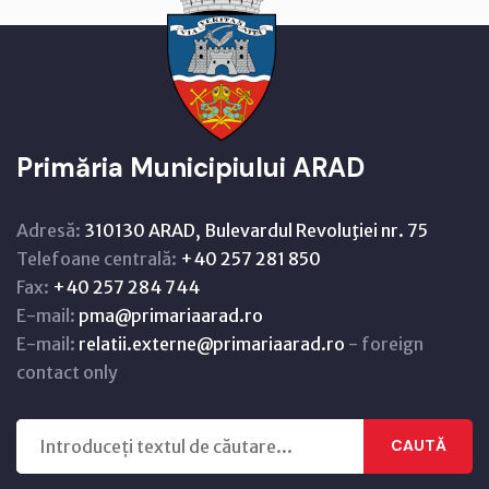
Primăria Municipiului ARAD
Adresă:
310130 ARAD, Bulevardul Revoluţiei nr. 75
Telefoane centrală:
+40 257 281 850
Fax:
+40 257 284 744
E-mail:
pma@primariaarad.ro
E-mail:
relatii.externe@primariaarad.ro
- foreign
contact only
CAUTĂ