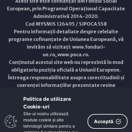
Acest site este cofinanțat din Fondul Social
European, prin Programul Operațional Capacitate
Administrativă 2014-2020.
Cod MYSMIS 126495 / SIPOCA 558
Pentru informații detaliate despre celelalte
programe cofinanțate de Uniunea Europeană, vă
invităm să vizitați:
www.fonduri-
ue.ro
,
www.poca.ro
.
Conținutul acestui site web nu reprezintă în mod
obligatoriu poziția oficială a Uniunii Europene.
Întreaga responsabilitate asupra corectitudinii și
coerenței informațiilor prezentate revine
inițiatorilor site-ului web.
Politica de utilizare
Cookie-uri‎
Copyright © 2021 - 2026 -
Primăria Municipiului ARAD
Site-ul nostru utilizează
module cookie și alte
ResponsiveVoice
used under
Acceptă
Non-Commercial License
tehnologii similare pentru a