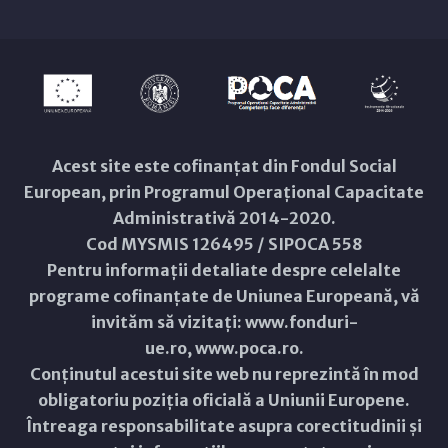
Acest site este cofinanțat din Fondul Social
European, prin Programul Operațional Capacitate
Administrativă 2014-2020.
Cod MYSMIS 126495 / SIPOCA 558
Pentru informații detaliate despre celelalte
programe cofinanțate de Uniunea Europeană, vă
invităm să vizitați:
www.fonduri-
ue.ro
,
www.poca.ro
.
Conținutul acestui site web nu reprezintă în mod
obligatoriu poziția oficială a Uniunii Europene.
Întreaga responsabilitate asupra corectitudinii și