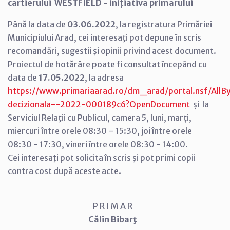
cartierului WESTFIELD - inițiativa primarului
Până la data de
03.06.2022
, la registratura Primăriei
Municipiului Arad, cei interesaţi pot depune în scris
recomandări, sugestii şi opinii privind acest document.
Proiectul de hotărâre poate fi consultat începând cu
data de
17.05.2022
, la adresa
https://www.primariaarad.ro/dm_arad/portal.nsf/AllB
decizionala--2022-000189c6?OpenDocument
și la
Serviciul Relaţii cu Publicul, camera 5, luni, marți,
miercuri între orele 08:30 – 15:30, joi între orele
08:30 - 17:30, vineri între orele 08:30 - 14:00.
Cei interesaţi pot solicita în scris şi pot primi copii
contra cost după aceste acte.
P R I M A R
Călin Bibarţ