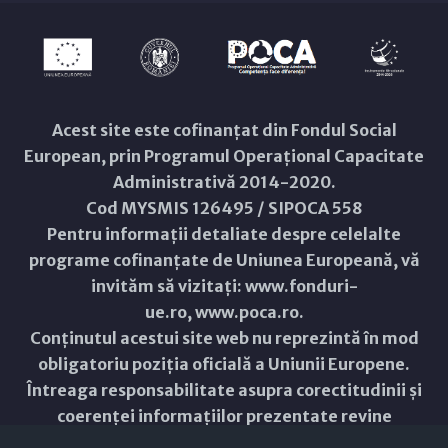
Acest site este cofinanțat din Fondul Social
European, prin Programul Operațional Capacitate
Administrativă 2014-2020.
Cod MYSMIS 126495 / SIPOCA 558
Pentru informații detaliate despre celelalte
programe cofinanțate de Uniunea Europeană, vă
invităm să vizitați:
www.fonduri-
ue.ro
,
www.poca.ro
.
Conținutul acestui site web nu reprezintă în mod
obligatoriu poziția oficială a Uniunii Europene.
Întreaga responsabilitate asupra corectitudinii și
coerenței informațiilor prezentate revine
inițiatorilor site-ului web.