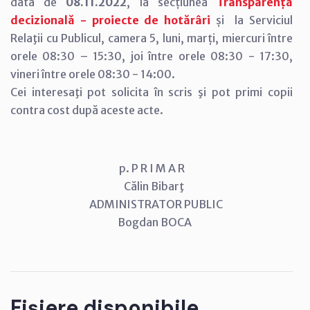
data de
08.11.2022
, la secțiunea
Transparență
decizională - proiecte de hotărâri
și la Serviciul
Relaţii cu Publicul, camera 5, luni, marți, miercuri între
orele 08:30 – 15:30, joi între orele 08:30 - 17:30,
vineri între orele 08:30 - 14:00.
Cei interesaţi pot solicita în scris şi pot primi copii
contra cost după aceste acte.
p. P R I M A R
Călin Bibarţ
ADMINISTRATOR PUBLIC
Bogdan BOCA
Fișiere disponibile