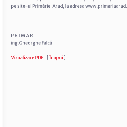
pe site-ul Primăriei Arad, la adresa www.primariaarad
P R I M A R
ing.Gheorghe Falcă
Vizualizare PDF
[
Înapoi
]