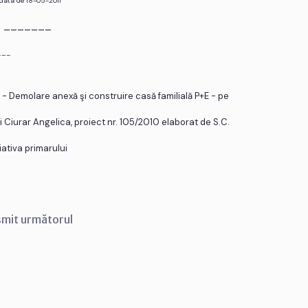
 data de 18-05-2011
r. _______
___
 - Demolare anexă şi construire casă familială P+E - pe
 şi Ciurar Angelica, proiect nr. 105/2010 elaborat de S.C.
ţiativa primarului
smit următorul