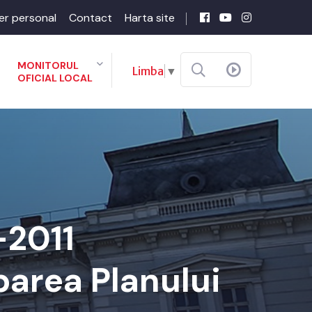
er personal
Contact
Harta site
MONITORUL
Limba
▼
OFICIAL LOCAL
-2011
barea Planului