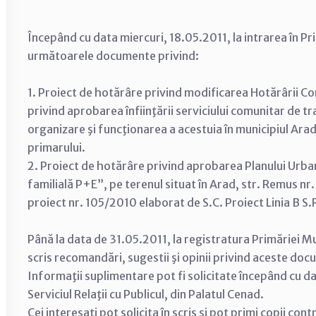
Începând cu data miercuri, 18.05.2011, la intrarea în Pr
următoarele documente privind:
1. Proiect de hotărâre privind modificarea Hotărârii Con
privind aprobarea înfiinţării serviciului comunitar de t
organizare şi funcţionarea a acestuia în municipiul Arad,
primarului.
2. Proiect de hotărâre privind aprobarea Planului Urba
familială P+E”, pe terenul situat în Arad, str. Remus nr. 
proiect nr. 105/2010 elaborat de S.C. Proiect Linia B S.R.
Până la data de 31.05.2011, la registratura Primăriei Mu
scris recomandări, sugestii şi opinii privind aceste do
Informaţii suplimentare pot fi solicitate începând cu d
Serviciul Relaţii cu Publicul, din Palatul Cenad.
Cei interesaţi pot solicita în scris şi pot primi copii con