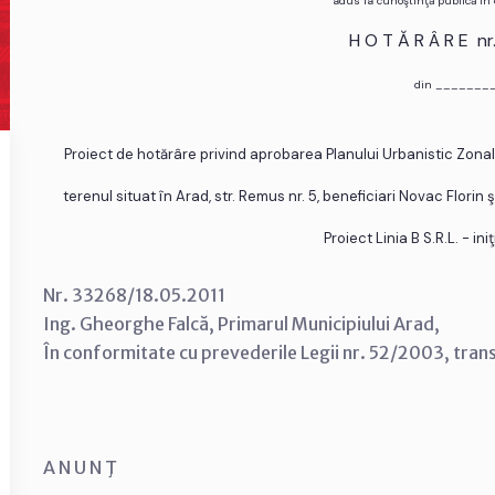
adus la cunoştinţă publică în
H O T Ă R Â R E n
din _______
Proiect de hotărâre privind aprobarea Planului Urbanistic Zonal
terenul situat în Arad, str. Remus nr. 5, beneficiari Novac Florin
Proiect Linia B S.R.L. - ini
Nr. 33268/18.05.2011
Ing. Gheorghe Falcă, Primarul Municipiului Arad,
În conformitate cu prevederile Legii nr. 52/2003, tran
A N U N Ţ