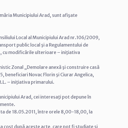
imăria Municipiului Arad, sunt afişate
siliului Local al Municipiului Arad nr.106/2009,
ransport public local şi a Regulamentului de
 cu modificările ulterioare – iniţiativa
nistic Zonal „Demolare anexă şi construire casă
5, beneficiari Novac Florin şi Ciurar Angelica,
L. – iniţiativa primarului.
nicipiului Arad, cei interesaţi pot depune în
cumente.
ata de 18.05.2011, între orele 8,00-18,00, la
tra cost după aceste acte, care pot fi studiate şi