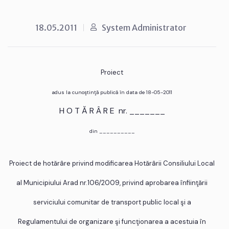
18.05.2011
System Administrator
Proiect
adus la cunoştinţă publică în data de 18-05-2011
H O T Ă R Â R E nr. _______
din __________
Proiect de hotărâre privind modificarea Hotărârii Consiliului Local
al Municipiului Arad nr.106/2009, privind aprobarea înfiinţării
serviciului comunitar de transport public local şi a
Regulamentului de organizare şi funcţionarea a acestuia în