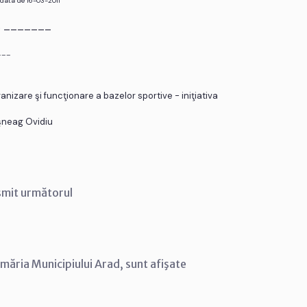
 data de 16-03-2011
r. _______
___
izare şi funcţionare a bazelor sportive - iniţiativa
oşneag Ovidiu
smit următorul
imăria Municipiului Arad, sunt afişate