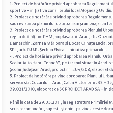
1. Proiect de hotărâre privind aprobarea Regulamentulu
sportive – iniţiativa consilierului local Moşneag Ovidiu.
2. Proiect de hotărâre privind aprobarea Regulamentului
sau revizuirea planurilor de urbanism şi amenajarea terit
3. Proiect de hotărâre privind aprobarea Planului Urban
regim de înălţime P+M, amplasate în Arad, str. Orizontu
Damaschin, Zarnea Mărioara şi Bocsa Crinuţa Lucia, p
SRL, arh. R.U.R. Şerban Elvira – iniţiativa primarului.
4. Proiect de hotărâre privind aprobarea Planului Urba
Şcolar Auto Henri Coandă”, pe terenul situat în Arad, s
Şcolar Judeţean Arad, proiect nr. 204/208, elaborat de
5. Proiect de hotărâre privind aprobarea Planului Urb
servicii str. Cocorilor” Arad, Calea Victoriei nr. 33 –
39.021/2010, elaborat de SC PROIECT ARAD SA – iniţia
Până la data de 29.03.2011, la registratura Primăriei Mu
scris recomandări, sugestii şi opinii privind aceste do