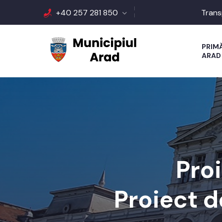
+40 257 281 850
Trans
PRIM
ARAD
Proi
Proiect d