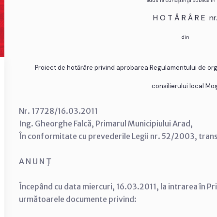
adus la cunoştinţă publică în
H O T Ă R Â R E n
din _______
Proiect de hotărâre privind aprobarea Regulamentului de organ
consilierului local M
Nr. 17728/16.03.2011
Ing. Gheorghe Falcă, Primarul Municipiului Arad,
În conformitate cu prevederile Legii nr. 52/2003, tran
A N U N Ţ
Începând cu data miercuri, 16.03.2011, la intrarea în Pr
următoarele documente privind: