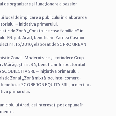
i de organizare şi funcţionare a bazelor
 local de implicare a publicului în elaborarea
oriului – iniţiativa primarului.
istic de Zonă „Construire case familiale” în
lui FN, jud. Arad, beneficiari Zarnea Cosmin
roiect nr. 16/2010, elaborat de SC PRO URBAN
nistic Zonal „Modernizare şi extindere Grup
tr. Mărăşeşti nr. 34, beneficiar Inspectoratul
 SC OBIECTIV SRL – iniţiativa primarului.
anistic Zonal „Zonă mixtă locuinţe-comerţ-
 35, beneficiar SC OBERON EQUITY SRL, proiect nr.
tiva primarului.
nicipiului Arad, cei interesaţi pot depune în
cumente.