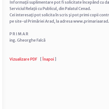
Informaţii suplimentare pot fi solicitate începând cu d
Serviciul Relaţii cu Publicul, din Palatul Cenad.
Cei interesaţi pot solicita în scris şi pot primi copii con
pe site-ul Primăriei Arad, la adresa www.primariaarad
P R I M A R
ing. Gheorghe Falcă
Vizualizare PDF
[
Înapoi
]