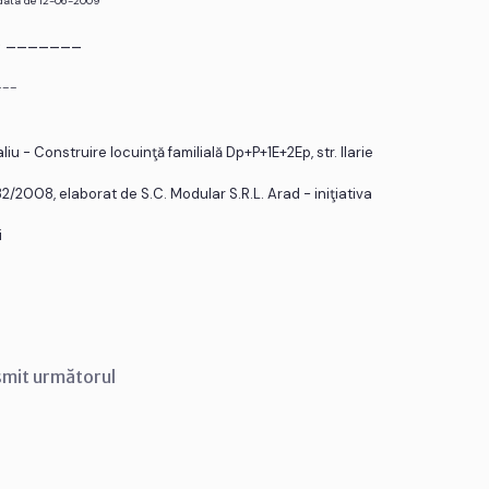
 data de 12-06-2009
r. _______
___
u - Construire locuinţă familială Dp+P+1E+2Ep, str. Ilarie
32/2008, elaborat de S.C. Modular S.R.L. Arad - iniţiativa
i
smit următorul