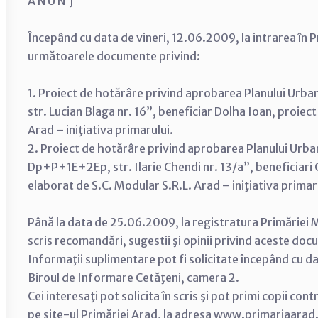
A N U N Ţ
Începând cu data de vineri, 12.06.2009, la intrarea în P
următoarele documente privind:
1. Proiect de hotărâre privind aprobarea Planului Urba
str. Lucian Blaga nr. 16”, beneficiar Dolha Ioan, proiec
Arad – iniţiativa primarului.
2. Proiect de hotărâre privind aprobarea Planului Urban
Dp+P+1E+2Ep, str. Ilarie Chendi nr. 13/a”, beneficiari
elaborat de S.C. Modular S.R.L. Arad – iniţiativa primar
Până la data de 25.06.2009, la registratura Primăriei M
scris recomandări, sugestii şi opinii privind aceste do
Informaţii suplimentare pot fi solicitate începând cu d
Biroul de Informare Cetăţeni, camera 2.
Cei interesaţi pot solicita în scris şi pot primi copii con
pe site-ul Primăriei Arad, la adresa www.primariaarad