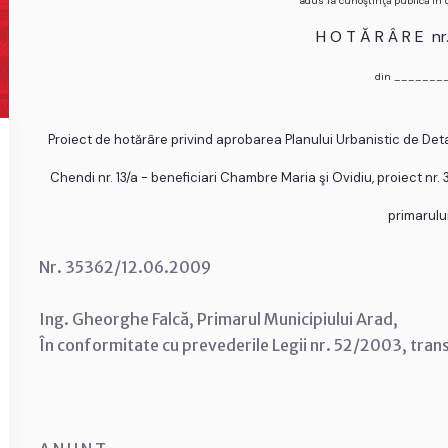
adus la cunoştinţă publică în
H O T Ă R Â R E n
din _______
Proiect de hotărâre privind aprobarea Planului Urbanistic de Detali
Chendi nr. 13/a - beneficiari Chambre Maria şi Ovidiu, proiect nr. 
primarulu
Nr. 35362/12.06.2009
Ing. Gheorghe Falcă, Primarul Municipiului Arad,
În conformitate cu prevederile Legii nr. 52/2003, tran