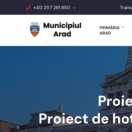
+40 257 281 850
Trans
PRIMĂRIA
ARAD
Proi
Proiect de ho