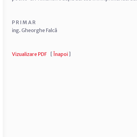
P R I M A R
ing. Gheorghe Falcă
Vizualizare PDF
[
Înapoi
]