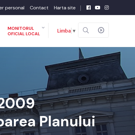
er personal
Contact
Harta site
MONITORUL
Limba
▼
OFICIAL LOCAL
-2009
barea Planului