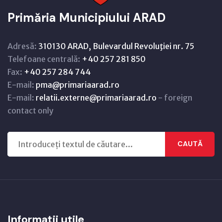
Primăria Municipiului ARAD
Adresă:
310130 ARAD, Bulevardul Revoluţiei nr. 75
Telefoane centrală:
+40 257 281 850
Fax:
+40 257 284 744
E-mail:
pma@primariaarad.ro
E-mail:
relatii.externe@primariaarad.ro
- foreign
contact only
CAUTĂ
Informații utile