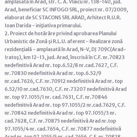
amplasată în Arad, str. C. A. Vlaicu nr. 138-140, jud.
Arad, beneficiar SC INFOGO SRL, proiect nr. 07/2009,
elaborat de SC STACONS SRL ARAD, Arhitect R.U.R.
Ioan Darida - iniţiativa primarului.
2. Proiect de hotărâre privind aprobarea Planului
Urbanistic de Zonă şi R.L.U. aferent - Realizare zonă
rezidenţială - amplasată în Arad, N-V, DJ 709C(Arad-
Iratoş), km 12-13, jud. Arad, înscrisă în C.F. nr.70823
nedefinitivă Arad nr. top.6.52/8 nr.cad.7627, C.F.
nr.70830 nedefinitivă Arad nr. top.6.52/9
nr.cad.7626, C.F. nr.70912 nedefinitivă Arad nr. top
6.52/10 nr.cad.7630, C.F. nr.73207 nedefinitivă Arad
nr. top 97.1055/1 nr. cad.7631, C.F. nr.70846
nedefinitivă Arad nr. top 97.1055/2 nr.cad.7629, C.F.
nr.70842 nedefinitivă Arad nr. top 97.1055/3 nr.
cad.7628, C.F. nr.70875 nedefinitivă Arad nr.top
97.1055/4 nr. cad.7654, C.F. nr.70877 nedefinitivă
Arad nr. top 97.1055/5 nr. cad.7656, C.F. nr.70828