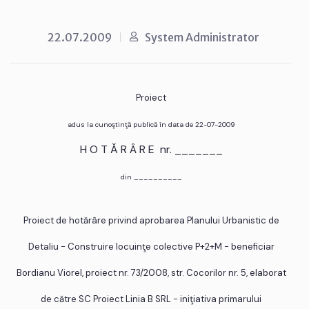
22.07.2009
System Administrator
Proiect
adus la cunoştinţă publică în data de 22-07-2009
H O T Ă R Â R E nr. _______
din __________
Proiect de hotărâre privind aprobarea Planului Urbanistic de
Detaliu - Construire locuinţe colective P+2+M - beneficiar
Bordianu Viorel, proiect nr. 73/2008, str. Cocorilor nr. 5, elaborat
de către SC Proiect Linia B SRL - iniţiativa primarului