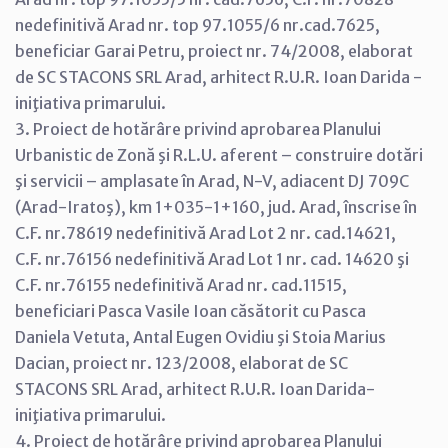
nedefinitivă Arad nr. top 97.1055/6 nr.cad.7625,
beneficiar Garai Petru, proiect nr. 74/2008, elaborat
de SC STACONS SRL Arad, arhitect R.U.R. Ioan Darida -
iniţiativa primarului.
3. Proiect de hotărâre privind aprobarea Planului
Urbanistic de Zonă şi R.L.U. aferent – construire dotări
şi servicii – amplasate în Arad, N-V, adiacent DJ 709C
(Arad-Iratoş), km 1+035-1+160, jud. Arad, înscrise în
C.F. nr.78619 nedefinitivă Arad Lot 2 nr. cad.14621,
C.F. nr.76156 nedefinitivă Arad Lot 1 nr. cad. 14620 şi
C.F. nr.76155 nedefinitivă Arad nr. cad.11515,
beneficiari Pasca Vasile Ioan căsătorit cu Pasca
Daniela Vetuta, Antal Eugen Ovidiu şi Stoia Marius
Dacian, proiect nr. 123/2008, elaborat de SC
STACONS SRL Arad, arhitect R.U.R. Ioan Darida-
iniţiativa primarului.
4. Proiect de hotărâre privind aprobarea Planului