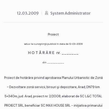
12.03.2009
System Administrator
Proiect
adus la cunoştinţă publică în data de 12-03-2009
H O T Ă R Â R E nr. _______
din __________
Proiect de hotărâre privind aprobarea Planului Urbanistic de Zonă
- Dezvoltare zonă servicii, birouri şi depozitare, Arad, DN79 km
5+340m, jud. Arad, proiect nr. 2/2008, elaborat de SC L&C TOTAL
PROIECT SRL, beneficiar SC MAX HOUSE SRL - iniţiativa primarului