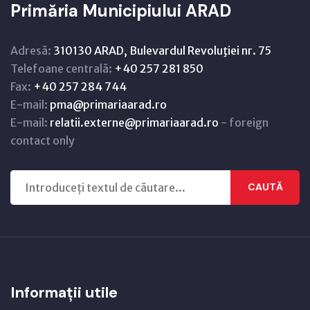
Primăria Municipiului ARAD
Adresă:
310130 ARAD, Bulevardul Revoluţiei nr. 75
Telefoane centrală:
+40 257 281 850
Fax:
+40 257 284 744
E-mail:
pma@primariaarad.ro
E-mail:
relatii.externe@primariaarad.ro
- foreign
contact only
CAUTĂ
Informații utile