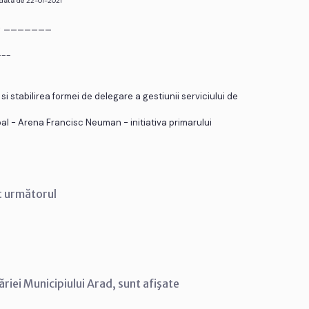
 data de 22-01-2021
r. _______
___
 stabilirea formei de delegare a gestiunii serviciului de
pal - Arena Francisc Neuman - initiativa primarului
t următorul
riei Municipiului Arad, sunt afişate