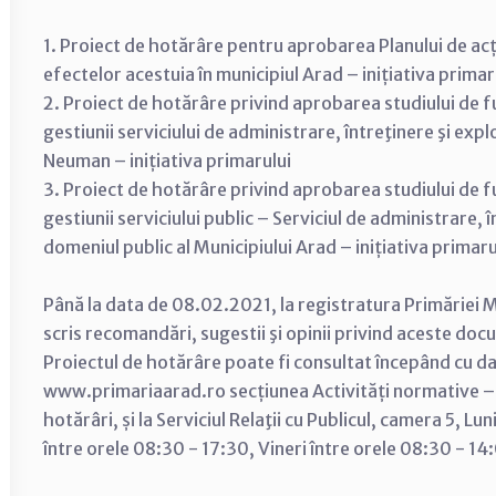
1. Proiect de hotărâre pentru aprobarea Planului de ac
efectelor acestuia în municipiul Arad – inițiativa primar
2. Proiect de hotărâre privind aprobarea studiului de 
gestiunii serviciului de administrare, întreţinere şi ex
Neuman – inițiativa primarului
3. Proiect de hotărâre privind aprobarea studiului de 
gestiunii serviciului public – Serviciul de administrare, 
domeniul public al Municipiului Arad – inițiativa primaru
Până la data de 08.02.2021, la registratura Primăriei Mu
scris recomandări, sugestii şi opinii privind aceste do
Proiectul de hotărâre poate fi consultat începând cu d
www.primariaarad.ro secțiunea Activități normative –
hotărâri, și la Serviciul Relaţii cu Publicul, camera 5, Lu
între orele 08:30 - 17:30, Vineri între orele 08:30 - 14