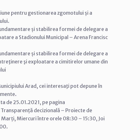
țiune pentru gestionarea zgomotului și a
ului.
fundamentare și stabilirea formei de delegare a
ploatare a Stadionului Municipal – Arena Francisc
fundamentare și stabilirea formei de delegare a
întreţinere şi exploatare a cimitirelor umane din
lui
nicipiului Arad, cei interesaţi pot depune în
cumente.
ata de 25.01.2021, pe pagina
 Transparență decizională – Proiecte de
ni Marți, Miercuri între orele 08:30 – 15:30, Joi
:00.