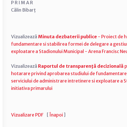
P R I M A R
Călin Bibarț
Vizualizează
Minuta dezbaterii publice
- Proiect de h
fundamentare si stabilirea formei de delegare a gestiuni
exploatare a Stadionului Municipal - Arena Francisc Neu
Vizualizează
Raportul de transparenţă decizională
p
hotarare privind aprobarea studiului de fundamentare s
serviciului de administrare intretinere si exploatare a
initiativa primarului
Vizualizare PDF
[
Înapoi
]