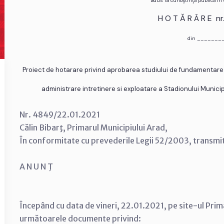
adus la cunoştinţă publică în
H O T Ă R Â R E n
din _______
Proiect de hotarare privind aprobarea studiului de fundamentare si
administrare intretinere si exploatare a Stadionului Munici
Nr. 4849/22.01.2021
Călin Bibarţ, Primarul Municipiului Arad,
În conformitate cu prevederile Legii 52/2003, transmi
A N U N Ţ
Începând cu data de vineri, 22.01.2021, pe site-ul Primă
următoarele documente privind: